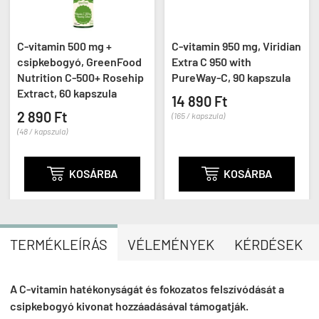
C-vitamin 500 mg +
C-vitamin 950 mg, Viridian
csipkebogyó, GreenFood
Extra C 950 with
Nutrition C-500+ Rosehip
PureWay-C, 90 kapszula
Extract, 60 kapszula
14 890 Ft
2 890 Ft
(165 / kapszula)
(48 / kapszula)

KOSÁRBA

KOSÁRBA
TERMÉKLEÍRÁS
VÉLEMÉNYEK
KÉRDÉSEK
A C-vitamin hatékonyságát és fokozatos felszívódását a
csipkebogyó kivonat hozzáadásával támogatják.