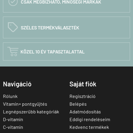

CSAK MEGBÍZHATÓ, MINŐSÉGI MÁRKÁK
C
SZÉLES TERMÉKVÁLASZTÉK

KÖZEL 10 ÉV TAPASZTALATTAL
Navigáció
Saját fiók
Rólunk
Regisztráció
Vitamin+ pontgyűjtés
Belépés
Legnépszerűbb kategóriák
Adatmódosítás
D-vitamin
Eddigi rendeléseim
C-vitamin
Kedvenc termékek