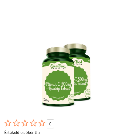





0
Értékeld elsőként! »