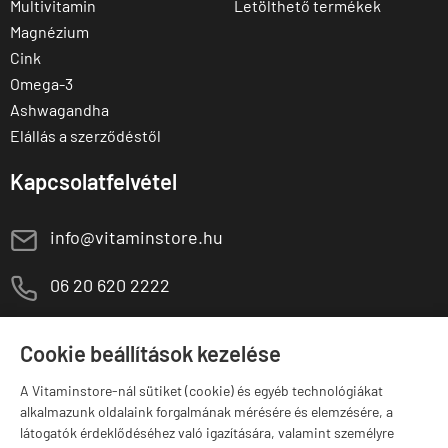
Multivitamin
Letölthető termékek
Magnézium
Cink
Omega-3
Ashwagandha
Elállás a szerződéstől
Kapcsolatfelvétel
E
info@vitaminstore.hu
M
06 20 620 2222
1141 Budapest,
T
Szugló u. 83-85.
Cookie beállítások kezelése
H-P:
10:00-18:00
A Vitaminstore-nál sütiket (cookie) és egyéb technológiákat
Márkák
alkalmazunk oldalaink forgalmának mérésére és elemzésére, a
látogatók érdeklődéséhez való igazítására, valamint személyre