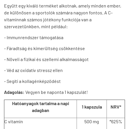
Együtt egy kiváló terméket alkotnak, amely minden ember,
de különösen a sportolók számára nagyon fontos. A C-
vitaminnak számos jótékony funkciója van a
szervezetünkben, mint például:
- Immunrendszer támogatása
- Fáradtság és kimerültség csökkentése
- Növeli a fizikai és szellemi alkalmasságot
- Véd az oxidatív stressz ellen
- Segíti a kollagénképződést
Adagolás:
Vegyen be naponta 1 kapszulát!
Hatóanyagok tartalma a napi
1 kapszula
NRV*
adagban
C vitamin
500 mg
*625%