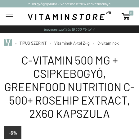
Reishi gyógygomba kivonat most 20% kedvezménnyel!
0

Ingyenes szállítás 19 000 Ft-tól ✓
»
TÍPUS SZERINT
»
Vitaminok A-tól Z-ig
»
C-vitaminok
C-VITAMIN 500 MG +
CSIPKEBOGYÓ,
GREENFOOD NUTRITION C-
500+ ROSEHIP EXTRACT,
2X60 KAPSZULA
-6%