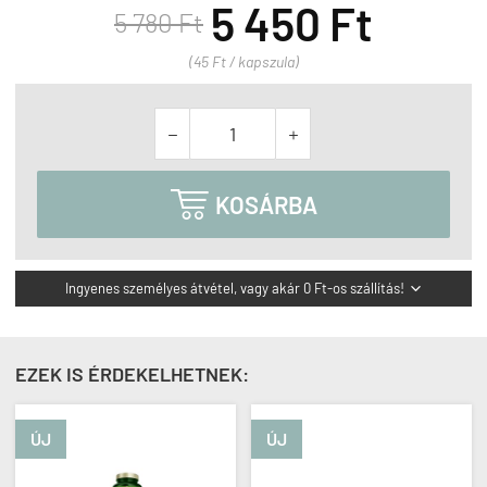
5 450 Ft
5 780 Ft
(45 Ft / kapszula)



KOSÁRBA
Ingyenes személyes átvétel, vagy akár 0 Ft-os szállítás!

EZEK IS ÉRDEKELHETNEK:
ÚJ
ÚJ