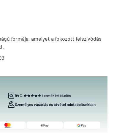
gú formája, amelyet a fokozott felszívódás
i.
99
94% ★★★★★ termékértékelés
Személyes vásárlás és átvétel mintaboltunkban