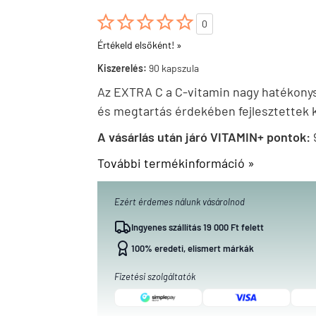





0
Értékeld elsőként! »
Kiszerelés:
90 kapszula
Az EXTRA C a C-vitamin nagy hatékonysá
és megtartás érdekében fejlesztettek k
A vásárlás után járó VITAMIN+ pontok:
További termékinformáció »
Ezért érdemes nálunk vásárolnod
Ingyenes szállítás 19 000 Ft felett
100% eredeti, elismert márkák
Fizetési szolgáltatók