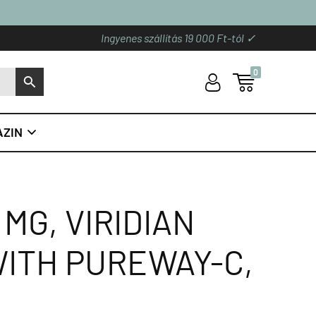
Ingyenes szállítás 19 000 Ft-tól ✓
0
U

S
ZIN

 MG, VIRIDIAN
WITH PUREWAY-C,