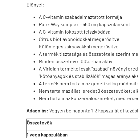
Előnyei:
A C-vitamin szabadalmaztatott formája
Pure-Way komplex - 550 mg kapszulánként
A C-vitamin fokozott felszívódása
Citrus bioflavonoidokkal megerősítve
Különleges zsírsavakkal megerősítve
A termék tisztasága és összetétele szerint m
Minden összetevő 100% -ban aktív
A Viridian termékei csak "szabad" növényi erede
"kötőanyagok és stabilizálók" magas aránya akár
A termék nem tartalmaz genetikailag módosít
Nem tartalmaz állati eredetű összetevőket: 
Nem tartalmaz konzerválószereket, mestersége
Adagolás:
Vegyen be naponta 1-3 kapszulát étkezés
Összetevők
1 vega kapszulában