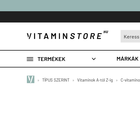

MÁRKÁK
TERMÉKEK

»
TÍPUS SZERINT
»
Vitaminok A-tól Z-ig
»
C-vitamin