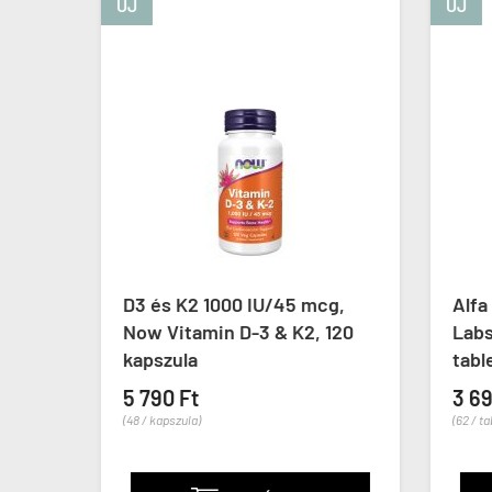
ÚJ
ÚJ
ya
D3 és K2 1000 IU/45 mcg,
Alfa 
Now Vitamin D-3 & K2, 120
Labs 
kapszula
table
5 790 Ft
3 69
(48 / kapszula)
(62 / tab