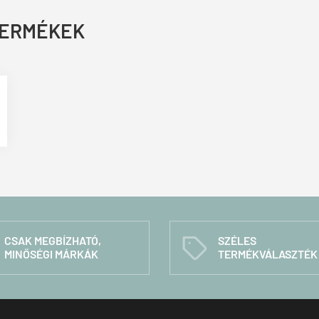
TERMÉKEK
CSAK MEGBÍZHATÓ,
SZÉLES
C
MINŐSÉGI MÁRKÁK
TERMÉKVÁLASZTÉK