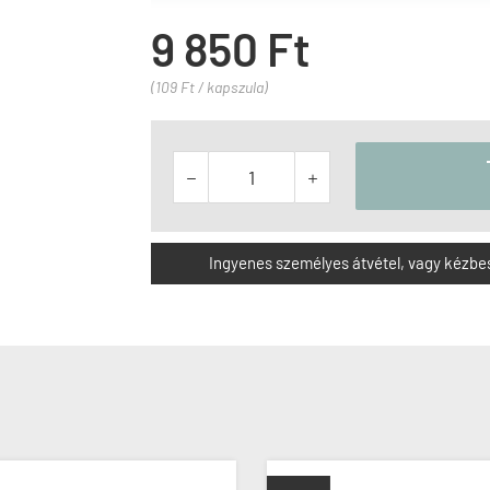
9 850 Ft
(109 Ft / kapszula)


Ingyenes személyes átvétel, vagy kézbesít