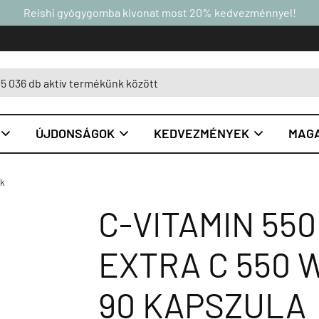
Reishi gyógygomba kivonat most 20% kedvezménnyel!
ÚJDONSÁGOK
KEDVEZMÉNYEK
MAGA



ok
C-VITAMIN 550
EXTRA C 550 
90 KAPSZULA