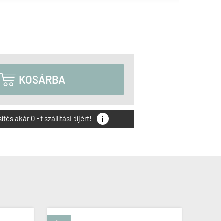

KOSÁRBA
i
és akár 0 Ft szállítási díjért!