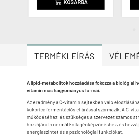
KOSÁRBA

TERMÉKLEÍRÁS
VÉLEM
A lipid-metabolitok hozzáadása fokozza a biológiai
vitamin más hagyományos formái.
Az eredmény a C-vitamin sejtekben való eloszlásána
kukorica fermentációs eljárással származik. A C-vi
működéséhez, és szükséges a szervezet számos struk
hozzájárul a normál kollagénképződéshez, és hozzájá
energiaszintet és a pszichológiai funkciókat.