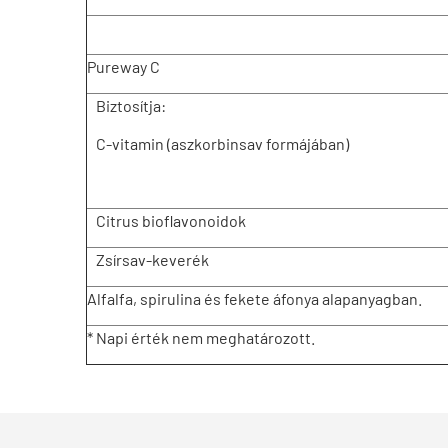
Pureway C
Biztosítja:
C-vitamin (aszkorbinsav formájában)
Citrus bioflavonoidok
Zsírsav-keverék
Alfalfa, spirulina és fekete áfonya alapanyagban.
* Napi érték nem meghatározott.