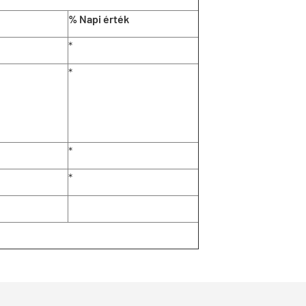
% Napi érték
*
*
*
*