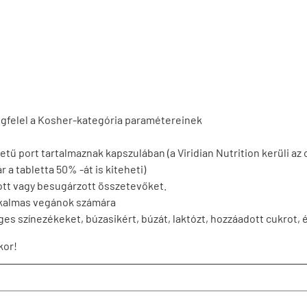
egfelel a Kosher-kategória paramétereinek
tű port tartalmaznak kapszulában (a Viridian Nutrition kerüli az o
 a tabletta 50% -át is kiteheti)
ott vagy besugárzott összetevőket.
alkalmas vegánok számára
s színezékeket, búzasikért, búzát, laktózt, hozzáadott cukrot, 
kor!