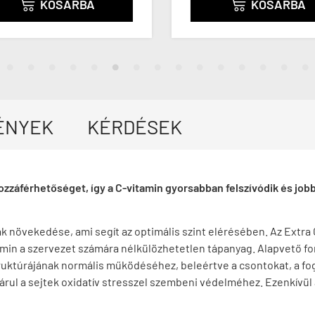
KOSÁRBA
KOSÁRBA


ÉNYEK
KÉRDÉSEK
 hozzáférhetőséget, így a C-vitamin gyorsabban felszívódik és j
k növekedése, ami segít az optimális szint elérésében. Az Extra
tamin a szervezet számára nélkülözhetetlen tápanyag. Alapvető 
túrájának normális működéséhez, beleértve a csontokat, a fogaka
rul a sejtek oxidatív stresszel szembeni védelméhez. Ezenkívül 