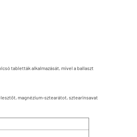
lcsó tabletták alkalmazását, mivel a ballaszt
élesztőt, magnézium-sztearátot, sztearinsavat