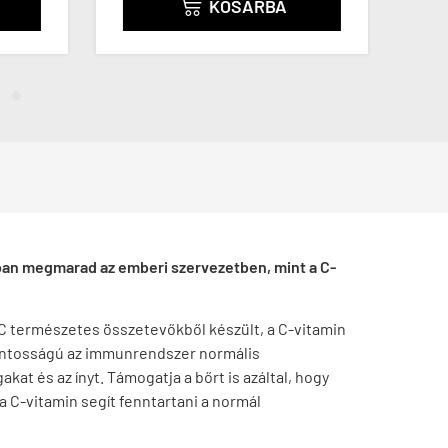
KOSÁRBA

obban megmarad az emberi szervezetben, mint a C-
 C természetes összetevőkből készült, a C-vitamin
fontosságú az immunrendszer normális
t és az ínyt. Támogatja a bőrt is azáltal, hogy
a C-vitamin segít fenntartani a normál