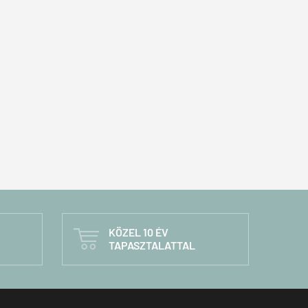
KÖZEL 10 ÉV

TAPASZTALATTAL