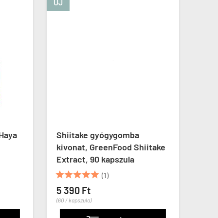
ÚJ
ÚJ
Haya
Shiitake gyógygomba
Fo-T
kivonat, GreenFood Shiitake
Labs
Extract, 90 kapszula
kaps





(1)
4 39
(44 / ka
5 390 Ft
(60 / kapszula)