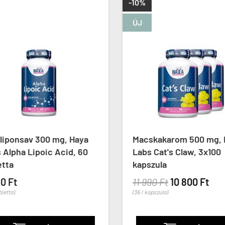
-10%
ÚJ
liponsav 300 mg, Haya
Macskakarom 500 mg, 
Alpha Lipoic Acid, 60
Labs Cat's Claw, 3x100
tta
kapszula
0 Ft
11 990 Ft
10 800 Ft
letta)
(36 / kapszula)