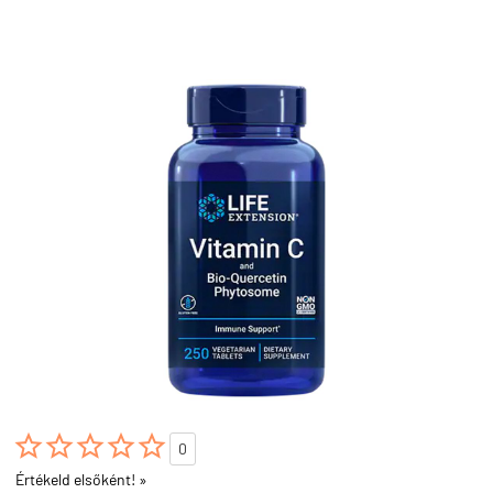





0
Értékeld elsőként! »