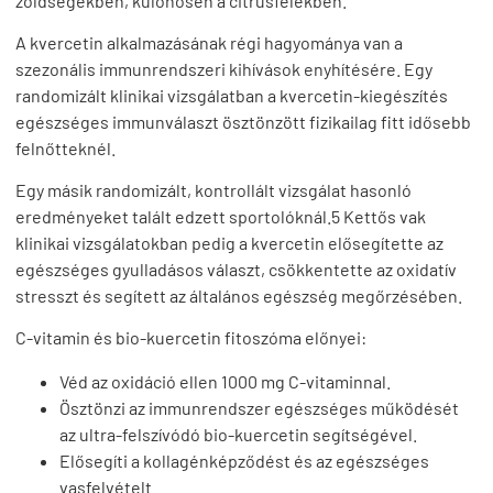
zöldségekben, különösen a citrusfélékben.
A kvercetin alkalmazásának régi hagyománya van a
szezonális immunrendszeri kihívások enyhítésére. Egy
randomizált klinikai vizsgálatban a kvercetin-kiegészítés
egészséges immunválaszt ösztönzött fizikailag fitt idősebb
felnőtteknél.
Egy másik randomizált, kontrollált vizsgálat hasonló
eredményeket talált edzett sportolóknál.5 Kettős vak
klinikai vizsgálatokban pedig a kvercetin elősegítette az
egészséges gyulladásos választ, csökkentette az oxidatív
stresszt és segített az általános egészség megőrzésében.
C-vitamin és bio-kuercetin fitoszóma előnyei:
Véd az oxidáció ellen 1000 mg C-vitaminnal.
Ösztönzi az immunrendszer egészséges működését
az ultra-felszívódó bio-kuercetin segítségével.
Elősegíti a kollagénképződést és az egészséges
vasfelvételt.