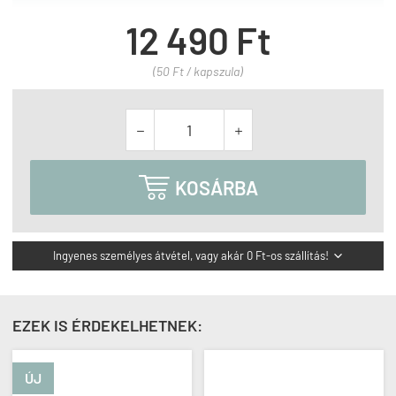
12 490 Ft
(50 Ft / kapszula)



KOSÁRBA
Ingyenes személyes átvétel, vagy akár 0 Ft-os szállítás!

EZEK IS ÉRDEKELHETNEK:
ÚJ