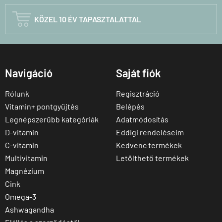

KÖZEL 10 ÉV TAPASZTALATTAL
Navigáció
Saját fiók
Rólunk
Regisztráció
Vitamin+ pontgyűjtés
Belépés
Legnépszerűbb kategóriák
Adatmódosítás
D-vitamin
Eddigi rendeléseim
C-vitamin
Kedvenc termékek
Multivitamin
Letölthető termékek
Magnézium
Cink
Omega-3
Ashwagandha