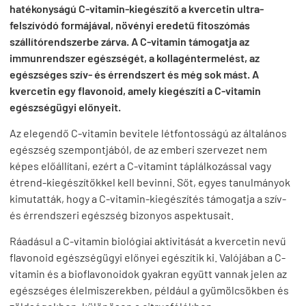
hatékonyságú C-vitamin-kiegészítő a kvercetin ultra-
felszívódó formájával, növényi eredetű fitoszómás
szállítórendszerbe zárva. A C-vitamin támogatja az
immunrendszer egészségét, a kollagéntermelést, az
egészséges szív- és érrendszert és még sok mást. A
kvercetin egy flavonoid, amely kiegészíti a C-vitamin
egészségügyi előnyeit.
Az elegendő C-vitamin bevitele létfontosságú az általános
egészség szempontjából, de az emberi szervezet nem
képes előállítani, ezért a C-vitamint táplálkozással vagy
étrend-kiegészítőkkel kell bevinni. Sőt, egyes tanulmányok
kimutatták, hogy a C-vitamin-kiegészítés támogatja a szív-
és érrendszeri egészség bizonyos aspektusait.
Ráadásul a C-vitamin biológiai aktivitását a kvercetin nevű
flavonoid egészségügyi előnyei egészítik ki. Valójában a C-
vitamin és a bioflavonoidok gyakran együtt vannak jelen az
egészséges élelmiszerekben, például a gyümölcsökben és