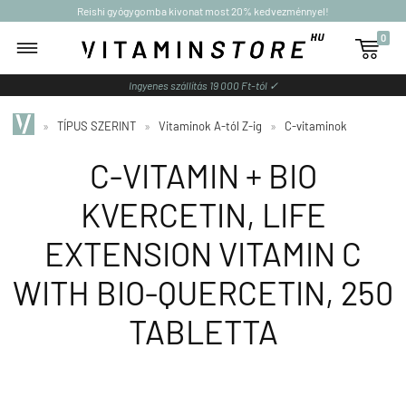
Reishi gyógygomba kivonat most 20% kedvezménnyel!
0

Ingyenes szállítás 19 000 Ft-tól ✓
»
TÍPUS SZERINT
»
Vitaminok A-tól Z-ig
»
C-vitaminok
C-VITAMIN + BIO
KVERCETIN, LIFE
EXTENSION VITAMIN C
WITH BIO-QUERCETIN, 250
TABLETTA