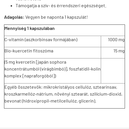
Támogatja a szív- és érrendszeri egészséget.
Adagolás:
Vegyen be naponta 1 kapszulát!
Mennyiség 1 kapszulában
C-vitamin (aszkorbinsav formájában)
1000 mg
Bio-kuercetin fitoszóma
15 mg
(5 mg kvercetin [japán sophora
koncentrátumból (virágbimbó)], foszfatidil-kolin
komplex [napraforgóból])
Egyéb összetevők: mikrokristályos cellulóz, sztearinsav,
kroszkarmellóz-nátrium, növényi sztearát, szilícium-dioxid,
bevonat (hidroxipropil-metilcellulóz, glicerin).