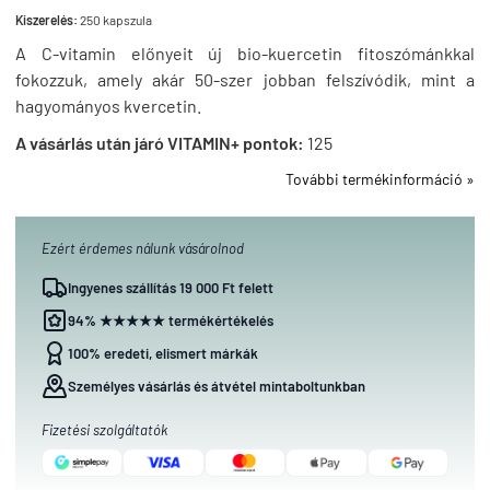
Kiszerelés:
250 kapszula
A C-vitamin előnyeit új bio-kuercetin fitoszómánkkal
fokozzuk, amely akár 50-szer jobban felszívódik, mint a
hagyományos kvercetin.
A vásárlás után járó VITAMIN+ pontok:
125
További termékinformáció »
Ezért érdemes nálunk vásárolnod
Ingyenes szállítás 19 000 Ft felett
94% ★★★★★ termékértékelés
100% eredeti, elismert márkák
Személyes vásárlás és átvétel mintaboltunkban
Fizetési szolgáltatók