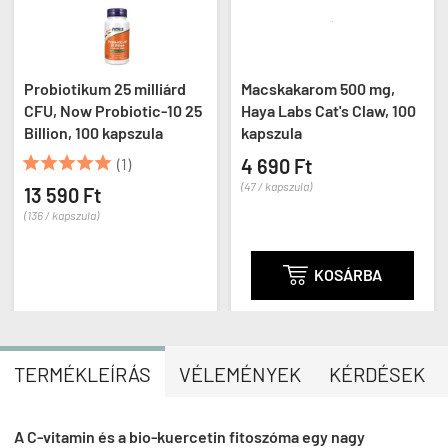
Probiotikum 25 milliárd
Macskakarom 500 mg,
CFU, Now Probiotic-10 25
Haya Labs Cat's Claw, 100
Billion, 100 kapszula
kapszula





(1)
4 690 Ft
(47 / kapszula)
13 590 Ft
(136 / kapszula)

KOSÁRBA
TERMÉKLEÍRÁS
VÉLEMÉNYEK
KÉRDÉSEK
A C-vitamin és a bio-kuercetin fitoszóma egy nagy