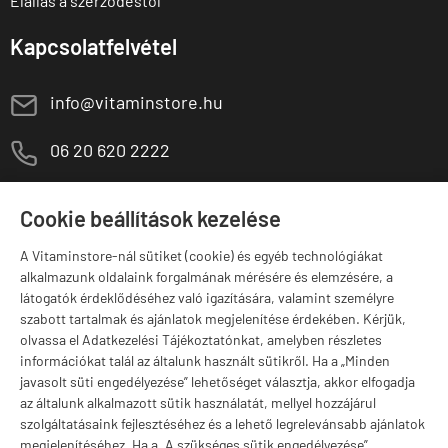
Elállás a szerződéstől
Kapcsolatfelvétel
E
info@vitaminstore.hu
M
06 20 620 2222
1141 Budapest,
T
Szugló u. 83-85.
Cookie beállítások kezelése
H-P:
10:00-18:00
A Vitaminstore-nál sütiket (cookie) és egyéb technológiákat
Márkák
alkalmazunk oldalaink forgalmának mérésére és elemzésére, a
látogatók érdeklődéséhez való igazítására, valamint személyre
szabott tartalmak és ajánlatok megjelenítése érdekében. Kérjük,
olvassa el Adatkezelési Tájékoztatónkat, amelyben részletes
információkat talál az általunk használt sütikről. Ha a „Minden
Valuta választás
javasolt süti engedélyezése” lehetőséget választja, akkor elfogadja
az általunk alkalmazott sütik használatát, mellyel hozzájárul
szolgáltatásaink fejlesztéséhez és a lehető legrelevánsabb ajánlatok
megjelenítéséhez. Ha a „A szükséges sütik engedélyezése”