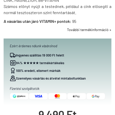
CINK, MAGNÉZIUM, B6-VITAMIN
Számos előnyt nyújt a testednek, például a cink elősegíti a
normál tesztoszteron szint fenntartását.
A vásárlás után járó VITAMIN+ pontok:
95
További termékinformáció »
Ezért érdemes nálunk vásárolnod
Ingyenes szállítás 19 000 Ft felett
94% ★★★★★ termékértékelés
100% eredeti, elismert márkák
Személyes vásárlás és átvétel mintaboltunkban
Fizetési szolgáltatók
9 490 Ft