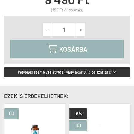
(105 Ft / kapszula)



KOSÁRBA
Ingyenes személyes átvétel, vagy akár 0 Ft-os szállítás!

EZEK IS ÉRDEKELHETNEK:
ÚJ
-6%
ÚJ