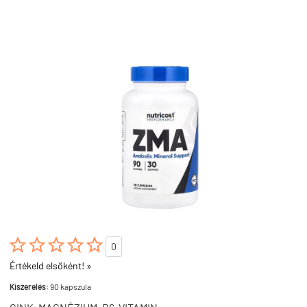





0
Értékeld elsőként! »
Kiszerelés:
90 kapszula