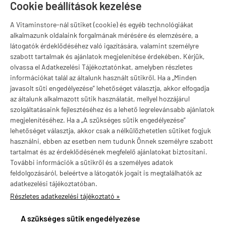
Szugló u. 83-85.
Cookie beállítások kezelése
H-P:
10:00-18:00
A Vitaminstore-nál sütiket (cookie) és egyéb technológiákat
Márkák
alkalmazunk oldalaink forgalmának mérésére és elemzésére, a
látogatók érdeklődéséhez való igazítására, valamint személyre
szabott tartalmak és ajánlatok megjelenítése érdekében. Kérjük,
olvassa el Adatkezelési Tájékoztatónkat, amelyben részletes
információkat talál az általunk használt sütikről. Ha a „Minden
Valuta választás
javasolt süti engedélyezése” lehetőséget választja, akkor elfogadja
az általunk alkalmazott sütik használatát, mellyel hozzájárul
szolgáltatásaink fejlesztéséhez és a lehető legrelevánsabb ajánlatok
megjelenítéséhez. Ha a „A szükséges sütik engedélyezése”
lehetőséget választja, akkor csak a nélkülözhetetlen sütiket fogjuk
használni, ebben az esetben nem tudunk Önnek személyre szabott
tartalmat és az érdeklődésének megfelelő ajánlatokat biztosítani.
További információk a sütikről és a személyes adatok
feldolgozásáról, beleértve a látogatók jogait is megtalálhatók az
adatkezelési tájékoztatóban.
Részletes adatkezelési tájékoztató »
vitaminstore.hu -
Vitaminstore / Gymstore Hungary
-
ÁSZF
-
Adatkezelési
tájékoztató
A szükséges sütik engedélyezése