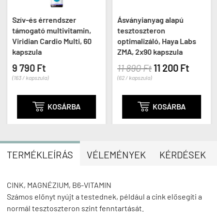
Szív-és érrendszer
Ásványianyag alapú
támogató multivitamin,
tesztoszteron
Viridian Cardio Multi, 60
optimalizáló, Haya Labs
kapszula
ZMA, 2x90 kapszula
9 790 Ft
11 890 Ft
11 200 Ft
(163 / kapszula)
(62 / kapszula)

KOSÁRBA

KOSÁRBA
TERMÉKLEÍRÁS
VÉLEMÉNYEK
KÉRDÉSEK
CINK, MAGNÉZIUM, B6-VITAMIN
Számos előnyt nyújt a testednek, például a cink elősegíti a
normál tesztoszteron szint fenntartását.