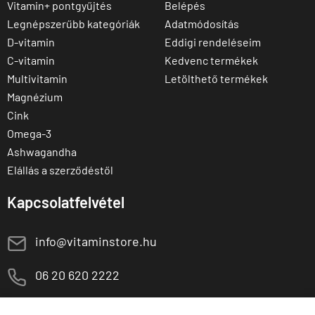
Vitamin+ pontgyűjtés
Belépés
Legnépszerűbb kategóriák
Adatmódosítás
D-vitamin
Eddigi rendeléseim
C-vitamin
Kedvenc termékek
Multivitamin
Letölthető termékek
Magnézium
Cink
Omega-3
Ashwagandha
Elállás a szerződéstől
Kapcsolatfelvétel
E
info@vitaminstore.hu
M
06 20 620 2222
1141 Budapest,
T