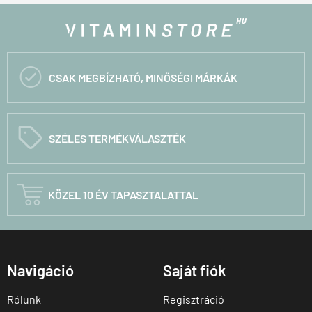

CSAK MEGBÍZHATÓ, MINŐSÉGI MÁRKÁK
C
SZÉLES TERMÉKVÁLASZTÉK

KÖZEL 10 ÉV TAPASZTALATTAL
Navigáció
Saját fiók
Rólunk
Regisztráció