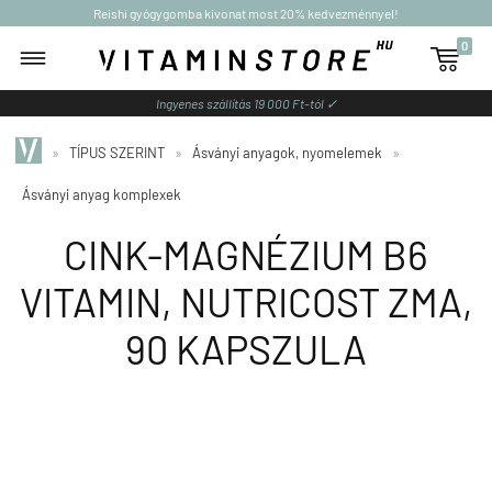
Reishi gyógygomba kivonat most 20% kedvezménnyel!
0

Ingyenes szállítás 19 000 Ft-tól ✓
»
TÍPUS SZERINT
»
Ásványi anyagok, nyomelemek
»
Ásványi anyag komplexek
CINK-MAGNÉZIUM B6
VITAMIN, NUTRICOST ZMA,
90 KAPSZULA