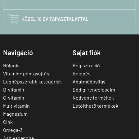

KÖZEL 10 ÉV TAPASZTALATTAL
Navigáció
Saját fiók
Rólunk
Regisztráció
Vitamin+ pontgyűjtés
Belépés
Legnépszerűbb kategóriák
Adatmódosítás
D-vitamin
Eddigi rendeléseim
C-vitamin
Kedvenc termékek
Multivitamin
Letölthető termékek
Magnézium
Cink
Omega-3
Ashwagandha