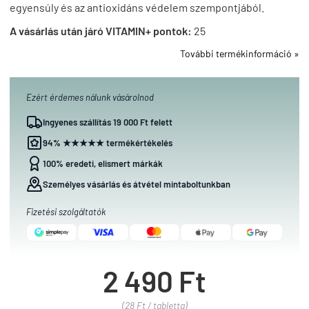
egyensúly és az antioxidáns védelem szempontjából.
A vásárlás után járó VITAMIN+ pontok:
25
További termékinformáció »
Ezért érdemes nálunk vásárolnod
Ingyenes szállítás 19 000 Ft felett
94% ★★★★★ termékértékelés
100% eredeti, elismert márkák
Személyes vásárlás és átvétel mintaboltunkban
Fizetési szolgáltatók
2 490 Ft
(28 Ft / tabletta)