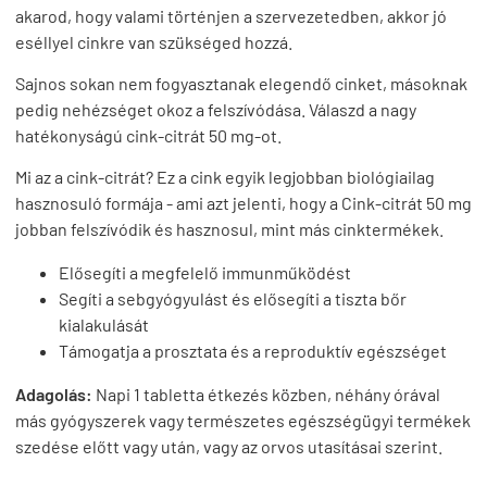
akarod, hogy valami történjen a szervezetedben, akkor jó
eséllyel cinkre van szükséged hozzá.
Sajnos sokan nem fogyasztanak elegendő cinket, másoknak
pedig nehézséget okoz a felszívódása. Válaszd a nagy
hatékonyságú cink-citrát 50 mg-ot.
Mi az a cink-citrát? Ez a cink egyik legjobban biológiailag
hasznosuló formája - ami azt jelenti, hogy a Cink-citrát 50 mg
jobban felszívódik és hasznosul, mint más cinktermékek.
Elősegíti a megfelelő immunműködést
Segíti a sebgyógyulást és elősegíti a tiszta bőr
kialakulását
Támogatja a prosztata és a reproduktív egészséget
Adagolás:
Napi 1 tabletta étkezés közben, néhány órával
más gyógyszerek vagy természetes egészségügyi termékek
szedése előtt vagy után, vagy az orvos utasításai szerint.