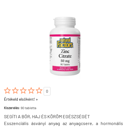





0
Értékeld elsőként! »
Kiszerelés:
90 tabletta
SEGÍTI A BŐR, HAJ ÉS KÖRÖM EGÉSZSÉGÉT
Esszenciális ásványi anyag az anyagcsere, a hormonális