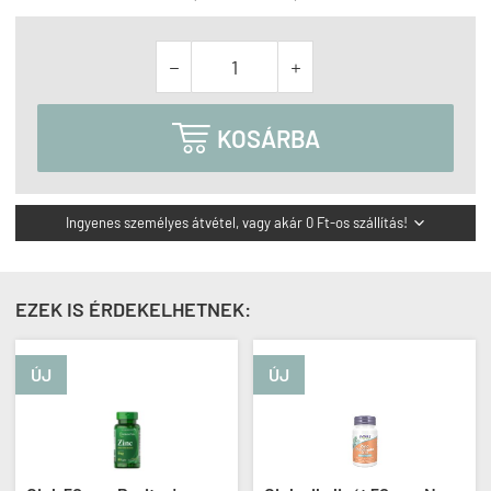



KOSÁRBA
Ingyenes személyes átvétel, vagy akár 0 Ft-os szállítás!

EZEK IS ÉRDEKELHETNEK:
ÚJ
ÚJ