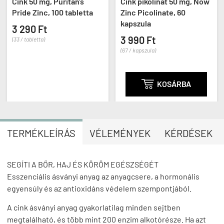
Cink 50 mg, Puritan's
Cink pikolinát 50 mg, Now
Pride Zinc, 100 tabletta
Zinc Picolinate, 60
kapszula
3 290 Ft
3 990 Ft
(33 / tabletta)
(67 / kapszula)

KOSÁRBA
TERMÉKLEÍRÁS
VÉLEMÉNYEK
KÉRDÉSEK
SEGÍTI A BŐR, HAJ ÉS KÖRÖM EGÉSZSÉGÉT
Esszenciális ásványi anyag az anyagcsere, a hormonális
egyensúly és az antioxidáns védelem szempontjából.
A cink ásványi anyag gyakorlatilag minden sejtben
megtalálható, és több mint 200 enzim alkotórésze. Ha azt