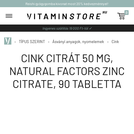
Reishi gyógygomba kivonat most 20% kedvezménnyel!
0

Ingyenes szállítás 19 000 Ft-tól ✓
»
TÍPUS SZERINT
»
Ásványi anyagok, nyomelemek
»
Cink
CINK CITRÁT 50 MG,
NATURAL FACTORS ZINC
CITRATE, 90 TABLETTA