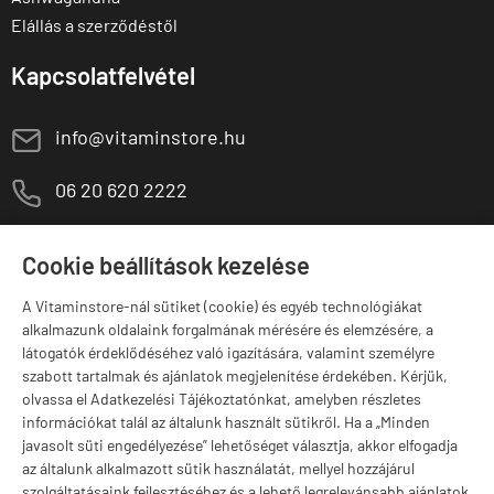
Elállás a szerződéstől
Kapcsolatfelvétel
E
info@vitaminstore.hu
M
06 20 620 2222
1141 Budapest,
T
Szugló u. 83-85.
Cookie beállítások kezelése
H-P:
10:00-18:00
A Vitaminstore-nál sütiket (cookie) és egyéb technológiákat
Márkák
alkalmazunk oldalaink forgalmának mérésére és elemzésére, a
látogatók érdeklődéséhez való igazítására, valamint személyre
szabott tartalmak és ajánlatok megjelenítése érdekében. Kérjük,
olvassa el Adatkezelési Tájékoztatónkat, amelyben részletes
információkat talál az általunk használt sütikről. Ha a „Minden
Valuta választás
javasolt süti engedélyezése” lehetőséget választja, akkor elfogadja
az általunk alkalmazott sütik használatát, mellyel hozzájárul
szolgáltatásaink fejlesztéséhez és a lehető legrelevánsabb ajánlatok