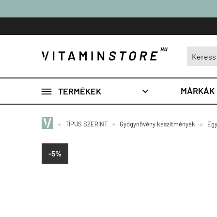

MÁRKÁK
TERMÉKEK

»
TÍPUS SZERINT
»
Gyógynövény készítmények
»
Egy
-5%