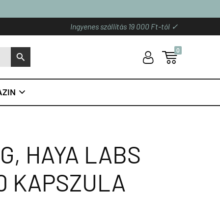
Ingyenes szállítás 19 000 Ft-tól ✓
0
U

S
ZIN

G, HAYA LABS
0 KAPSZULA