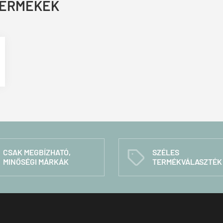
TERMÉKEK
CSAK MEGBÍZHATÓ,
SZÉLES
C
MINŐSÉGI MÁRKÁK
TERMÉKVÁLASZTÉK