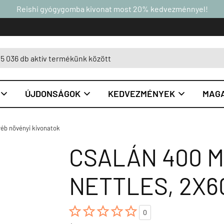
Reishi gyógygomba kivonat most 20% kedvezménnyel!
ÚJDONSÁGOK
KEDVEZMÉNYEK
MAGA



éb növényi kivonatok
CSALÁN 400 M
NETTLES, 2X6





0