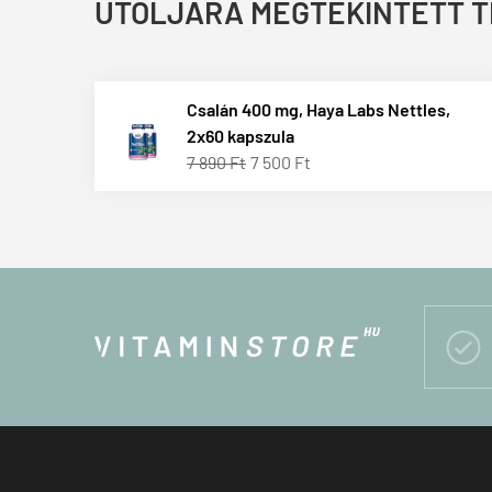
UTOLJÁRA MEGTEKINTETT 
Csalán 400 mg, Haya Labs Nettles,
2x60 kapszula
7 890 Ft
7 500 Ft
