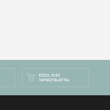
KÖZEL 10 ÉV

TAPASZTALATTAL