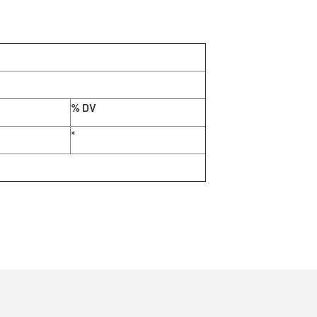
% DV
*