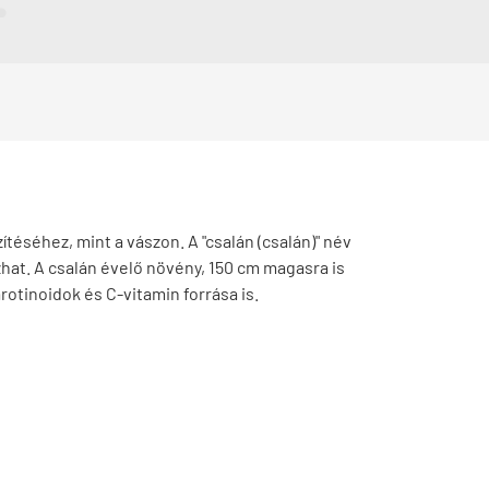
téséhez, mint a vászon. A "csalán (csalán)" név
ozhat. A csalán évelő növény, 150 cm magasra is
otinoidok és C-vitamin forrása is.