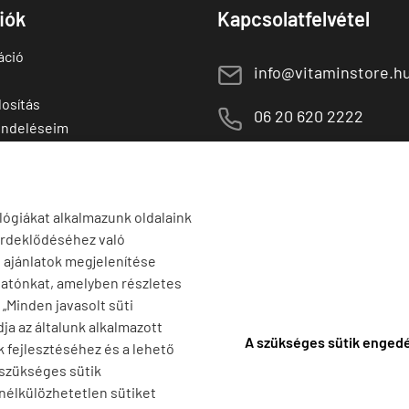
fiók
Kapcsolatfelvétel
áció
E
info@vitaminstore.h
osítás
M
06 20 620 2222
endeléseim
 termékek
1141 Budapest,
T
Szugló u. 83-85.
tő termékek
H-P:
10:00-18:00
lógiákat alkalmazunk oldalaink
érdeklődéséhez való
s ajánlatok megjelenítése
tatónkat, amelyben részletes
a „Minden javasolt süti
ja az általunk alkalmazott
A szükséges sütik enged
k fejlesztéséhez és a lehető
 szükséges sütik
 nélkülözhetetlen sütiket