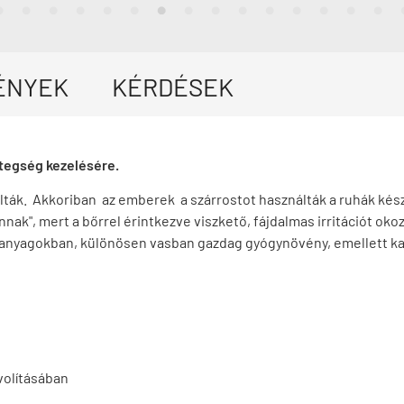
ÉNYEK
KÉRDÉSEK
tegség kezelésére.
álták. Akkoriban az emberek a szárrostot használták a ruhák készí
ánnak", mert a bőrrel érintkezve viszkető, fájdalmas irritációt ok
i anyagokban, különösen vasban gazdag gyógynövény, emellett kar
ávolításában