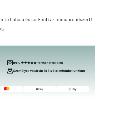
ntő hatású és serkenti az immunrendszert!
75
94% ★★★★★ termékértékelés
Személyes vásárlás és átvétel mintaboltunkban