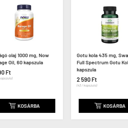
gó olaj 1000 mg, Now
Gotu kola 435 mg, Swa
e Oil, 60 kapszula
Full Spectrum Gotu Kola
kapszula
0 Ft
apszula)
2 590 Ft
(43 / kapszula)
KOSÁRBA
KOSÁRBA

