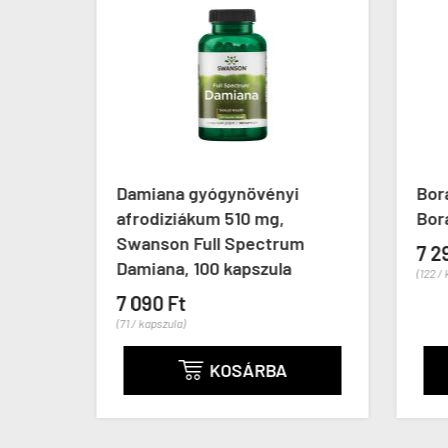
Now
Damiana gyógynövényi
Borá
afrodiziákum 510 mg,
Borag
Swanson Full Spectrum
7 29
Damiana, 100 kapszula
(122 / k
7 090 Ft
(71 / kapszula)
KOSÁRBA
