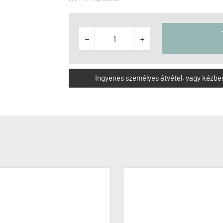


Ingyenes személyes átvétel, vagy kézbesít