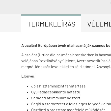
TERMÉKLEÍRÁS
VÉLEM
A csalánt Európában évek óta használják számos be
A csalánt (Urtica dioica) már a bronzkorban is haszn
valójában "textilnövényt" jelent. Azért nevezik "csal
megnő, lándzsás levelekkel és zöld színnel. Ásvány
Előnyei:
Jó a hisztaminszint fenntartása
Gyulladáscsökkentő hatástú
Serkenti az immunrendszert
Segíti a szervezetet a felesleges folyadék elt
Ösztönzi a prosztata megfelelő működését