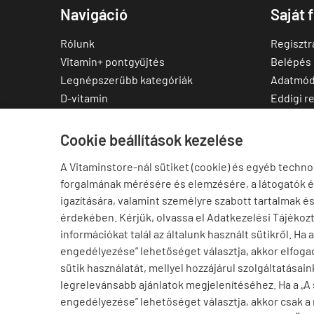
Navigáció
Saját 
Rólunk
Regisztr
Vitamin+ pontgyűjtés
Belépés
Legnépszerűbb kategóriák
Adatmód
D-vitamin
Eddigi r
C-vitamin
Kedvenc
Multivitamin
Letölthe
Cookie beállítások kezelése
Magnézium
A Vitaminstore-nál sütiket (cookie) és egyéb techno
Cink
forgalmának mérésére és elemzésére, a látogatók 
Omega-3
igazítására, valamint személyre szabott tartalmak é
Ashwagandha
érdekében. Kérjük, olvassa el Adatkezelési Tájékoz
Elállás a szerződéstől
információkat talál az általunk használt sütikről. Ha 
engedélyezése” lehetőséget választja, akkor elfogad
sütik használatát, mellyel hozzájárul szolgáltatásain
legrelevánsabb ajánlatok megjelenítéséhez. Ha a „A
engedélyezése” lehetőséget választja, akkor csak a