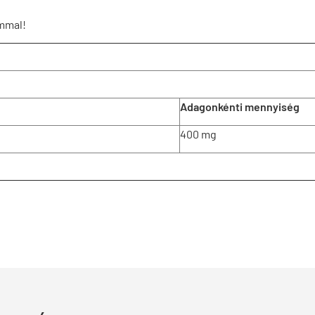
ommal!
Adagonkénti mennyiség
400 mg