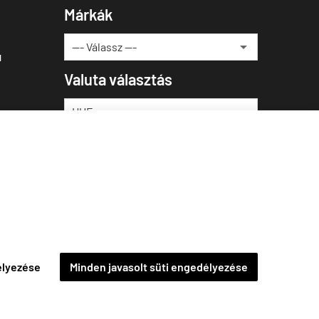
Márkák
u
Valuta választás
élyezése
Minden javasolt süti engedélyezése