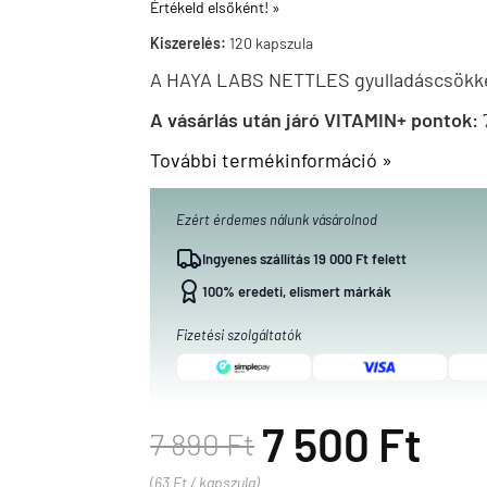
Értékeld elsőként! »
Kiszerelés:
120 kapszula
A HAYA LABS NETTLES gyulladáscsökke
A vásárlás után járó VITAMIN+ pontok:
További termékinformáció »
Ezért érdemes nálunk vásárolnod
Ingyenes szállítás 19 000 Ft felett
100% eredeti, elismert márkák
Fizetési szolgáltatók
7 500 Ft
7 890 Ft
(63 Ft / kapszula)