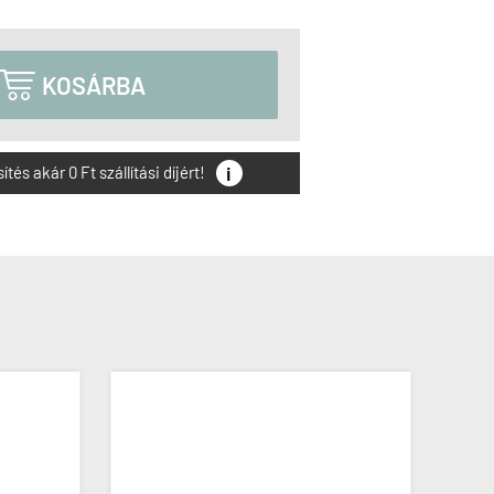

KOSÁRBA
i
és akár 0 Ft szállítási díjért!