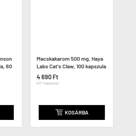
nson
Macskakarom 500 mg, Haya
Lóre
, 60
Labs Cat's Claw, 100 kapszula
Swan
Mori
4 690 Ft
(47 / kapszula)
2 59
(43 / ka
KOSÁRBA
