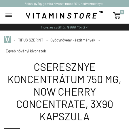
Reishi gyógygomba kivonat most 20% kedvezménnyel!
0

Ingyenes szállítás 19 000 Ft-tól ✓
»
TÍPUS SZERINT
»
Gyógynövény készítmények
»
Egyéb növényi kivonatok
CSERESZNYE
KONCENTRÁTUM 750 MG,
NOW CHERRY
CONCENTRATE, 3X90
KAPSZULA