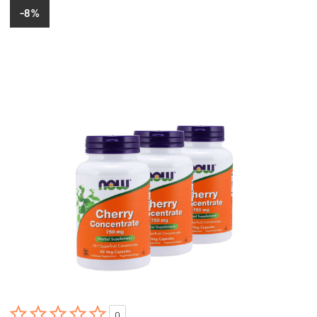
-8%





0