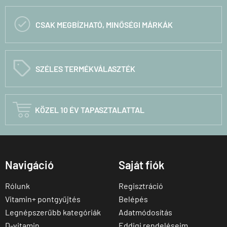

CSAK MEGBÍZHATÓ, MINŐSÉGI MÁRKÁK
C
SZÉLES TERMÉKVÁLASZTÉK

KÖZEL 10 ÉV TAPASZTALATTAL
Navigáció
Saját fiók
Rólunk
Regisztráció
Vitamin+ pontgyűjtés
Belépés
Legnépszerűbb kategóriák
Adatmódosítás
D-vitamin
Eddigi rendeléseim