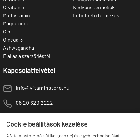
C-vitamin
Kedvenc termékek
Multivitamin
Letölthető termékek
Magnézium
Cink
Omega-3
Ashwagandha
Elállás a szerződéstől
Kapcsolatfelvétel
E
info@vitaminstore.hu
M
06 20 620 2222
1141 Budapest,
T
Szugló u. 83-85.
Cookie beállítások kezelése
H-P:
10:00-18:00
A Vitaminstore-nál sütiket (cookie) és egyéb technológiákat