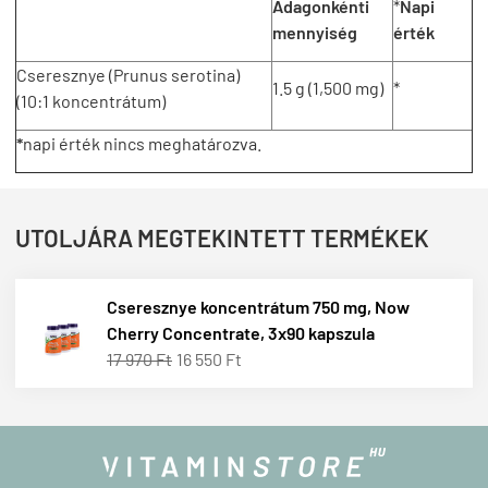
Adagonkénti
*
Napi
mennyiség
érték
Cseresznye (Prunus serotina)
1.5 g (1,500 mg)
*
(10:1 koncentrátum)
*
napi érték nincs meghatározva.
UTOLJÁRA MEGTEKINTETT TERMÉKEK
Cseresznye koncentrátum 750 mg, Now
Cherry Concentrate, 3x90 kapszula
17 970 Ft
16 550 Ft