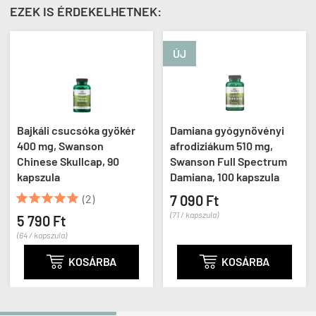
EZEK IS ÉRDEKELHETNEK:
ÚJ
Bajkáli csucsóka gyökér
Damiana gyógynövényi
400 mg, Swanson
afrodiziákum 510 mg,
Chinese Skullcap, 90
Swanson Full Spectrum
kapszula
Damiana, 100 kapszula





(2)
7 090 Ft
(71 / kapszula)
5 790 Ft
(64 / kapszula)

KOSÁRBA

KOSÁRBA