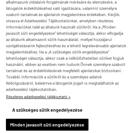
Márkák
alkalmazunk oldalaink forgalmának mérésére és elemzésére, a
látogatók érdeklődéséhez való igazítására, valamint személyre
szabott tartalmak és ajánlatok megjelenítése érdekében. Kérjük,
olvassa el Adatkezelési Tájékoztatónkat, amelyben részletes
információkat talál az általunk használt sütikről. Ha a „Minden
Valuta választás
javasolt süti engedélyezése” lehetőséget választja, akkor elfogadja
az általunk alkalmazott sütik használatát, mellyel hozzájárul
szolgáltatásaink fejlesztéséhez és a lehető legrelevánsabb ajánlatok
megjelenítéséhez. Ha a „A szükséges sütik engedélyezése”
lehetőséget választja, akkor csak a nélkülözhetetlen sütiket fogjuk
használni, ebben az esetben nem tudunk Önnek személyre szabott
tartalmat és az érdeklődésének megfelelő ajánlatokat biztosítani.
További információk a sütikről és a személyes adatok
feldolgozásáról, beleértve a látogatók jogait is megtalálhatók az
adatkezelési tájékoztatóban.
Részletes adatkezelési tájékoztató »
vitaminstore.hu -
Vitaminstore / Gymstore Hungary
-
ÁSZF
-
Adatkezelési
tájékoztató
A szükséges sütik engedélyezése
×
Anita Budapest, XV. településről
A
Minden javasolt süti engedélyezése
Vásárolt a webáruházban
20 órával ezelőtt
