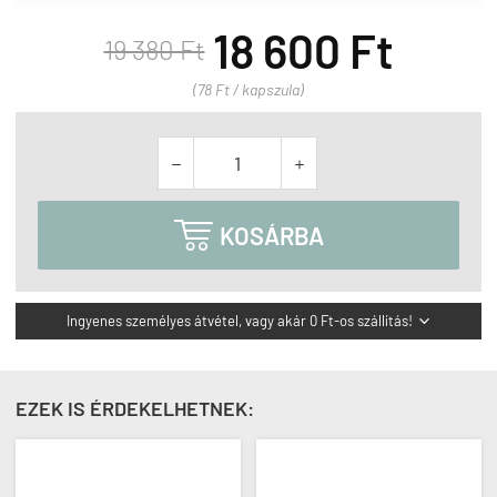
18 600 Ft
19 380 Ft
(78 Ft / kapszula)



KOSÁRBA
Ingyenes személyes átvétel, vagy akár 0 Ft-os szállítás!

EZEK IS ÉRDEKELHETNEK: