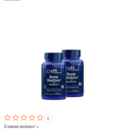





0
Értékeld elsőként! »