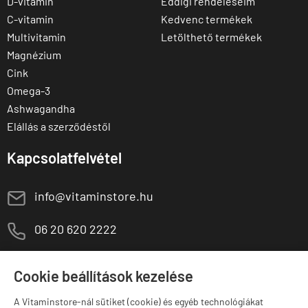
D-vitamin
Eddigi rendeléseim
C-vitamin
Kedvenc termékek
Multivitamin
Letölthető termékek
Magnézium
Cink
Omega-3
Ashwagandha
Elállás a szerződéstől
Kapcsolatfelvétel
E
info@vitaminstore.hu
M
06 20 620 2222
1141 Budapest,
T
Szugló u. 83-85.
Cookie beállítások kezelése
H-P:
10:00-18:00
A Vitaminstore-nál sütiket (cookie) és egyéb technológiákat