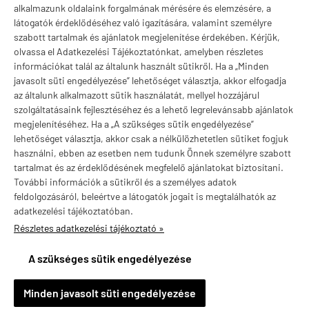
Márkák
alkalmazunk oldalaink forgalmának mérésére és elemzésére, a
látogatók érdeklődéséhez való igazítására, valamint személyre
szabott tartalmak és ajánlatok megjelenítése érdekében. Kérjük,
olvassa el Adatkezelési Tájékoztatónkat, amelyben részletes
információkat talál az általunk használt sütikről. Ha a „Minden
Valuta választás
javasolt süti engedélyezése” lehetőséget választja, akkor elfogadja
az általunk alkalmazott sütik használatát, mellyel hozzájárul
szolgáltatásaink fejlesztéséhez és a lehető legrelevánsabb ajánlatok
megjelenítéséhez. Ha a „A szükséges sütik engedélyezése”
lehetőséget választja, akkor csak a nélkülözhetetlen sütiket fogjuk
használni, ebben az esetben nem tudunk Önnek személyre szabott
tartalmat és az érdeklődésének megfelelő ajánlatokat biztosítani.
További információk a sütikről és a személyes adatok
feldolgozásáról, beleértve a látogatók jogait is megtalálhatók az
adatkezelési tájékoztatóban.
Részletes adatkezelési tájékoztató »
vitaminstore.hu -
Vitaminstore / Gymstore Hungary
-
ÁSZF
-
Adatkezelési
tájékoztató
A szükséges sütik engedélyezése
×
Ajánlott termék
Természetes K2 50 mcg, Swanson Natural Vitamin K2
Menaquinone-7, 30 gélkapszu...
Minden javasolt süti engedélyezése
Részletek »