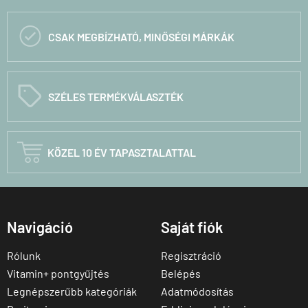

CSAK MEGBÍZHATÓ, MINŐSÉGI MÁRKÁK
C
SZÉLES TERMÉKVÁLASZTÉK

KÖZEL 10 ÉV TAPASZTALATTAL
Navigáció
Saját fiók
Rólunk
Regisztráció
Vitamin+ pontgyűjtés
Belépés
Legnépszerűbb kategóriák
Adatmódosítás