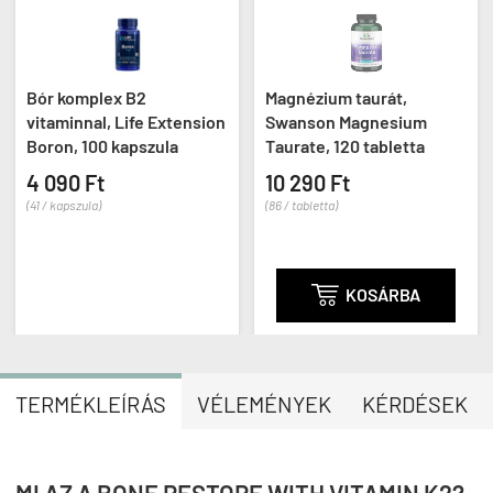
Bór komplex B2
Magnézium taurát,
vitaminnal, Life Extension
Swanson Magnesium
Boron, 100 kapszula
Taurate, 120 tabletta
4 090 Ft
10 290 Ft
(41 / kapszula)
(86 / tabletta)

KOSÁRBA
TERMÉKLEÍRÁS
VÉLEMÉNYEK
KÉRDÉSEK
MI AZ A BONE RESTORE WITH VITAMIN K2?