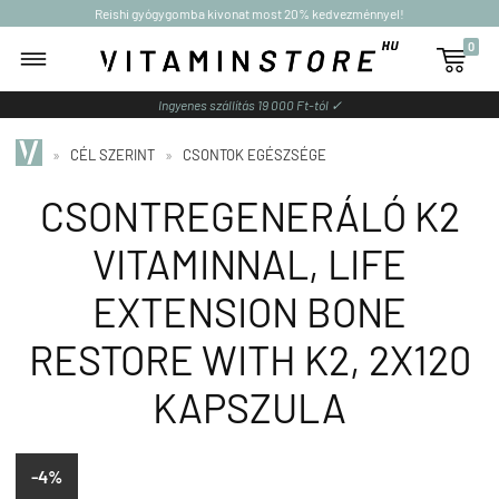
Reishi gyógygomba kivonat most 20% kedvezménnyel!
0

Ingyenes szállítás 19 000 Ft-tól ✓
»
CÉL SZERINT
»
CSONTOK EGÉSZSÉGE
CSONTREGENERÁLÓ K2
VITAMINNAL, LIFE
EXTENSION BONE
RESTORE WITH K2, 2X120
KAPSZULA
-4%