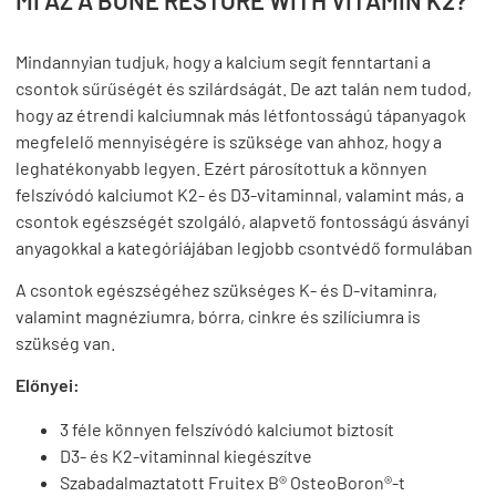
Mindannyian tudjuk, hogy a kalcium segít fenntartani a
csontok sűrűségét és szilárdságát. De azt talán nem tudod,
hogy az étrendi kalciumnak más létfontosságú tápanyagok
megfelelő mennyiségére is szüksége van ahhoz, hogy a
leghatékonyabb legyen. Ezért párosítottuk a könnyen
felszívódó kalciumot K2- és D3-vitaminnal, valamint más, a
csontok egészségét szolgáló, alapvető fontosságú ásványi
anyagokkal a kategóriájában legjobb csontvédő formulában
A csontok egészségéhez szükséges K- és D-vitaminra,
valamint magnéziumra, bórra, cinkre és szilíciumra is
szükség van.
Előnyei:
3 féle könnyen felszívódó kalciumot biztosít
D3- és K2-vitaminnal kiegészítve
Szabadalmaztatott Fruitex B® OsteoBoron®-t