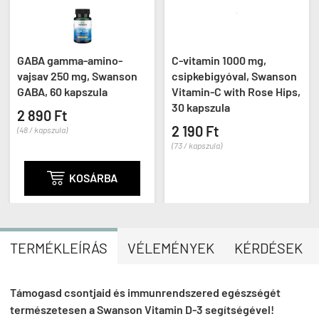
GABA gamma-amino-
C-vitamin 1000 mg,
vajsav 250 mg, Swanson
csipkebigyóval, Swanson
GABA, 60 kapszula
Vitamin-C with Rose Hips,
30 kapszula
2 890 Ft
2 190 Ft
(48 / kapszula)
(73 / kapszula)

KOSÁRBA
TERMÉKLEÍRÁS
VÉLEMÉNYEK
KÉRDÉSEK
Támogasd csontjaid és immunrendszered egészségét
természetesen a Swanson Vitamin D-3 segítségével!