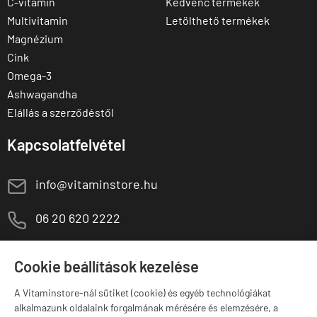
C-vitamin
Kedvenc termékek
Multivitamin
Letölthető termékek
Magnézium
Cink
Omega-3
Ashwagandha
Elállás a szerződéstől
Kapcsolatfelvétel
E
info@vitaminstore.hu
M
06 20 620 2222
1141 Budapest,
T
Szugló u. 83-85.
Cookie beállítások kezelése
H-P:
10:00-18:00
A Vitaminstore-nál sütiket (cookie) és egyéb technológiákat
Márkák
alkalmazunk oldalaink forgalmának mérésére és elemzésére, a