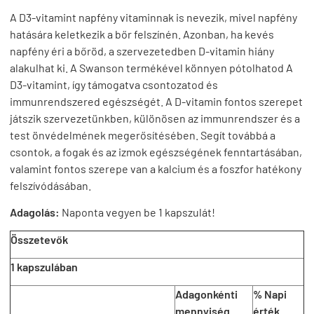
A D3-vitamint napfény vitaminnak is nevezik, mivel napfény
hatására keletkezik a bőr felszínén. Azonban, ha kevés
napfény éri a bőröd, a szervezetedben D-vitamin hiány
alakulhat ki. A Swanson termékével könnyen pótolhatod A
D3-vitamint, így támogatva csontozatod és
immunrendszered egészségét. A D-vitamin fontos szerepet
játszik szervezetünkben, különösen az immunrendszer és a
test önvédelmének megerősítésében. Segít továbbá a
csontok, a fogak és az izmok egészségének fenntartásában,
valamint fontos szerepe van a kalcium és a foszfor hatékony
felszívódásában.
Adagolás:
Naponta vegyen be 1 kapszulát!
Összetevők
1 kapszulában
Adagonkénti
% Napi
mennyiség
érték