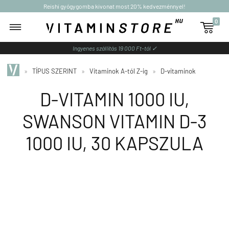
Reishi gyógygomba kivonat most 20% kedvezménnyel!
0

Ingyenes szállítás 19 000 Ft-tól ✓
»
TÍPUS SZERINT
»
Vitaminok A-tól Z-ig
»
D-vitaminok
D-VITAMIN 1000 IU,
SWANSON VITAMIN D-3
1000 IU, 30 KAPSZULA