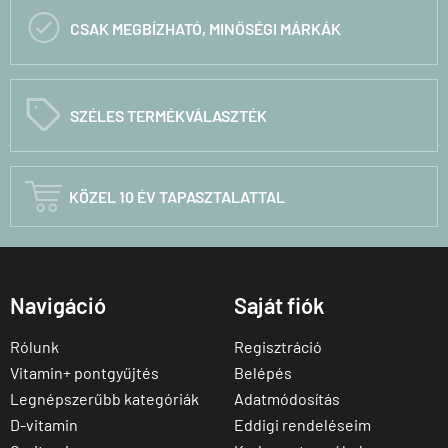

CSAK MEGBÍZHATÓ, MINŐSÉGI MÁRKÁK
C
SZÉLES TERMÉKVÁLASZTÉK

KÖZEL 10 ÉV TAPASZTALATTAL
Navigáció
Saját fiók
Rólunk
Regisztráció
Vitamin+ pontgyűjtés
Belépés
Legnépszerűbb kategóriák
Adatmódosítás
D-vitamin
Eddigi rendeléseim