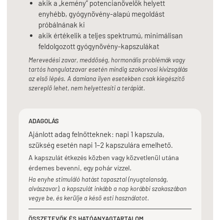
akik a „kemény” potencianövelők helyett
enyhébb, gyógynövény-alapú megoldást
próbálnának ki
akik értékelik a teljes spektrumú, minimálisan
feldolgozott gyógynövény-kapszulákat
Merevedési zavar, meddőség, hormonális problémák vagy
tartós hangulatzavar esetén mindig szakorvosi kivizsgálás
az első lépés. A damiana ilyen esetekben csak kiegészítő
szereplő lehet, nem helyettesíti a terápiát.
ADAGOLÁS
Ajánlott adag felnőtteknek: napi 1 kapszula,
szükség esetén napi 1–2 kapszulára emelhető.
A kapszulát étkezés közben vagy közvetlenül utána
érdemes bevenni, egy pohár vízzel.
Ha enyhe stimuláló hatást tapasztal (nyugtalanság,
alvászavar), a kapszulát inkább a nap korábbi szakaszában
vegye be, és kerülje a késő esti használatot.
ÖSSZETEVŐK ÉS HATÓANYAGTARTALOM