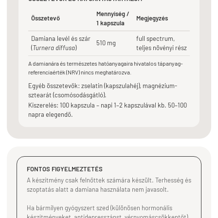
Mennyiség /
Összetevő
Megjegyzés
1 kapszula
Damiana levél és szár
full spectrum,
510 mg
(
Turnera diffusa
)
teljes növényi rész
A damianára és természetes hatóanyagaira hivatalos tápanyag-
referenciaérték (NRV) nincs meghatározva.
Egyéb összetevők: zselatin (kapszulahéj), magnézium-
sztearát (csomósodásgátló).
Kiszerelés: 100 kapszula – napi 1–2 kapszulával kb. 50–100
napra elegendő.
FONTOS FIGYELMEZTETÉS
A készítmény csak felnőttek számára készült. Terhesség és
szoptatás alatt a damiana használata nem javasolt.
Ha bármilyen gyógyszert szed (különösen hormonális
készítményeket, antidepresszánst, vérnyomáscsökkentőt),