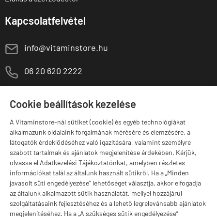
Kapcsolatfelvétel
E
info@vitaminstore.hu
M
06 20 620 2222
1141 Budapest,
T
Szugló u. 83-85.
Cookie beállítások kezelése
H-P:
10:00-18:00
A Vitaminstore-nál sütiket (cookie) és egyéb technológiákat
Márkák
alkalmazunk oldalaink forgalmának mérésére és elemzésére, a
látogatók érdeklődéséhez való igazítására, valamint személyre
szabott tartalmak és ajánlatok megjelenítése érdekében. Kérjük,
olvassa el Adatkezelési Tájékoztatónkat, amelyben részletes
információkat talál az általunk használt sütikről. Ha a „Minden
Valuta választás
javasolt süti engedélyezése” lehetőséget választja, akkor elfogadja
az általunk alkalmazott sütik használatát, mellyel hozzájárul
szolgáltatásaink fejlesztéséhez és a lehető legrelevánsabb ajánlatok
megjelenítéséhez. Ha a „A szükséges sütik engedélyezése”