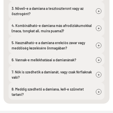
3. Növeli-e a damiana a tesztoszteront vagy az
+
ösztrogént?
4. Kombinálható-e damiana más afrodiziákumokkal
+
(maca, tongkat ali, muira puama)?
5. Használható-e a damiana erekciós zavar vagy
+
meddőség kezelésére önmagában?
6. Vannak-e mellékhatásai a damianának?
+
7. Nők is szedhetik a damianát, vagy csak férfiaknak
+
való?
8. Meddig szedhető a damiana, kell-e szünetet
+
tartani?