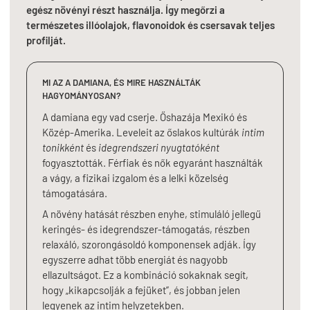
egész növényi részt használja. Így megőrzi a
természetes illóolajok, flavonoidok és csersavak teljes
profilját.
MI AZ A DAMIANA, ÉS MIRE HASZNÁLTÁK
HAGYOMÁNYOSAN?
A damiana egy vad cserje. Őshazája Mexikó és
Közép-Amerika. Leveleit az őslakos kultúrák
intim
tonikként
és
idegrendszeri nyugtatóként
fogyasztották. Férfiak és nők egyaránt használták
a vágy, a fizikai izgalom és a lelki közelség
támogatására.
A növény hatását részben enyhe, stimuláló jellegű
keringés- és idegrendszer-támogatás, részben
relaxáló, szorongásoldó komponensek adják. Így
egyszerre adhat több energiát és nagyobb
ellazultságot. Ez a kombináció sokaknak segít,
hogy „kikapcsolják a fejüket”, és jobban jelen
legyenek az intim helyzetekben.