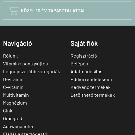

KÖZEL 10 ÉV TAPASZTALATTAL
Navigáció
Saját fiók
Rólunk
Regisztráció
Vitamin+ pontgyűjtés
Belépés
Legnépszerűbb kategóriák
Adatmódosítás
D-vitamin
Eddigi rendeléseim
C-vitamin
Kedvenc termékek
Multivitamin
Letölthető termékek
Magnézium
Cink
Omega-3
Ashwagandha
Elállás a szerződéstől