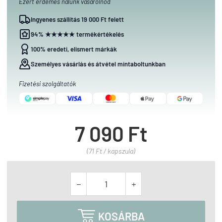
Ezért érdemes nálunk vásárolnod
Ingyenes szállítás 19 000 Ft felett
94% ★★★★★ termékértékelés
100% eredeti, elismert márkák
Személyes vásárlás és átvétel mintaboltunkban
Fizetési szolgáltatók
7 090 Ft
(71 Ft / kapszula)



KOSÁRBA