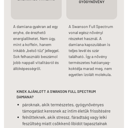
GYÓGYNÖVÉNY
A damiana gyakran ad egy
A Swanson Full Spectrum
enyhe, de érezhető
vonal egész növényi
energialöketet. Nem úgy,
részeket használ. A
mint a koffein, hanem
damiana kapszulában is
inkább „belső tűz” jelleggel.
teljes levél és szár
Sok felhasználó beszámol
található. Így a növény
jobb nappali vitalitásról és
természetes hatóanyag-
állóképességről.
koktélja marad meg, nem
egyetlen izolált molekula.
KINEK AJÁNLOTT A SWANSON FULL SPECTRUM
DAMIANA?
pároknak, akik természetes, gyógynövényes
támogatást keresnek az intim életük frissítésére
felnőtteknek, akik stressz, fáradtság vagy lelki
feszültség miatt csökkenő libidót tapasztalnak