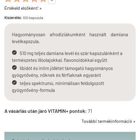
Értékeld elsőként! »
Kiszerelés:
100 kapszula
Hagyományosan afrodiziákumként használt damiana
levélkapszula.
510 mg teljes damiana levél és szár kapszulánként a
természetes illóolajokkal, flavonoidokkal együtt
libidót és intim jóllétet támogató hagyományos
gyógynövény, nőknek és férfiaknak egyaránt
teljes spektrumú, minimálisan feldolgozott
gyógynövény-formula
A vásárlás után járó VITAMIN+ pontok:
71
További termékinformáció »