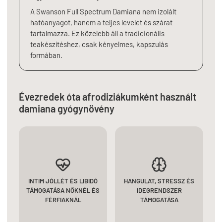
A Swanson Full Spectrum Damiana nem izolált
hatóanyagot, hanem a teljes levelet és szárat
tartalmazza. Ez közelebb áll a tradicionális
teakészítéshez, csak kényelmes, kapszulás
formában.
Évezredek óta afrodiziákumként használt
damiana gyógynövény
INTIM JÓLLÉT ÉS LIBIDÓ
HANGULAT, STRESSZ ÉS
TÁMOGATÁSA NŐKNÉL ÉS
IDEGRENDSZER
FÉRFIAKNÁL
TÁMOGATÁSA