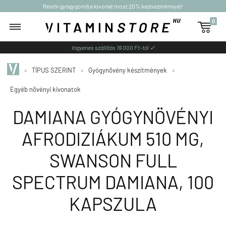
Reishi gyógygomba kivonat most 20% kedvezménnyel!
0

Ingyenes szállítás 19 000 Ft-tól ✓
»
TÍPUS SZERINT
»
Gyógynövény készítmények
»
Egyéb növényi kivonatok
DAMIANA GYÓGYNÖVÉNYI
AFRODIZIÁKUM 510 MG,
SWANSON FULL
SPECTRUM DAMIANA, 100
KAPSZULA