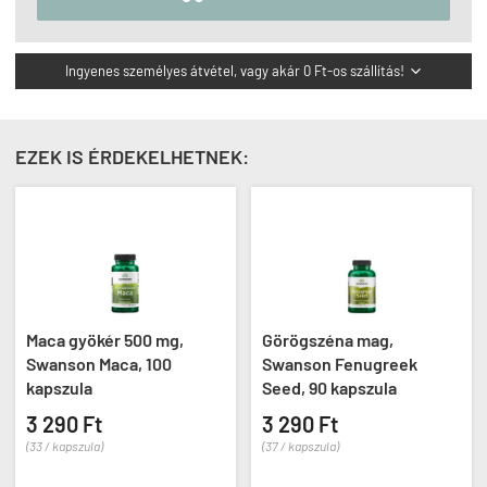
Ingyenes személyes átvétel, vagy akár 0 Ft-os szállítás!

EZEK IS ÉRDEKELHETNEK:
 mg,
Görögszéna mag,
Meggy 25:1 arányú
100
Swanson Fenugreek
kivonat 465 mg, 
Seed, 90 kapszula
HiActives Tart Che
kapszula
3 290 Ft
6 290 Ft
(37 / kapszula)
(105 / kapszula)