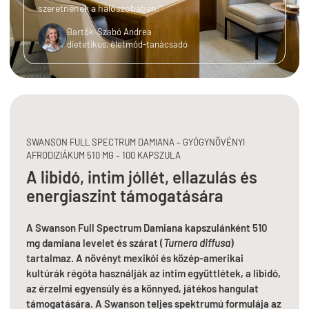
szeretnének a hálószobában.”
Bartók-Szabó Andrea
dietetikus, életmód-tanácsadó
SWANSON FULL SPECTRUM DAMIANA – GYÓGYNÖVÉNYI
AFRODIZIÁKUM 510 MG – 100 KAPSZULA
A libidó, intim jóllét, ellazulás és
energiaszint támogatására
A Swanson Full Spectrum Damiana kapszulánként 510
mg damiana levelet és szárat (
Turnera diffusa
)
tartalmaz. A növényt mexikói és közép-amerikai
kultúrák régóta használják az intim együttlétek, a libidó,
az érzelmi egyensúly és a könnyed, játékos hangulat
támogatására. A Swanson teljes spektrumú formulája az