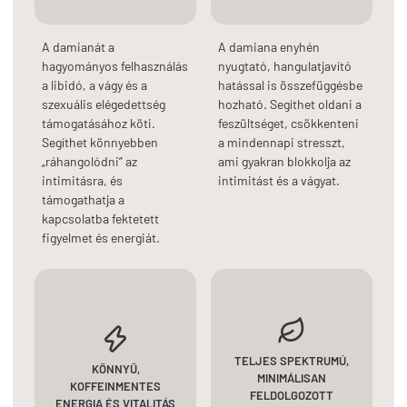
A damianát a
A damiana enyhén
hagyományos felhasználás
nyugtató, hangulatjavító
a libidó, a vágy és a
hatással is összefüggésbe
szexuális elégedettség
hozható. Segíthet oldani a
támogatásához köti.
feszültséget, csökkenteni
Segíthet könnyebben
a mindennapi stresszt,
„ráhangolódni” az
ami gyakran blokkolja az
intimitásra, és
intimitást és a vágyat.
támogathatja a
kapcsolatba fektetett
figyelmet és energiát.
TELJES SPEKTRUMÚ,
KÖNNYŰ,
MINIMÁLISAN
KOFFEINMENTES
FELDOLGOZOTT
ENERGIA ÉS VITALITÁS