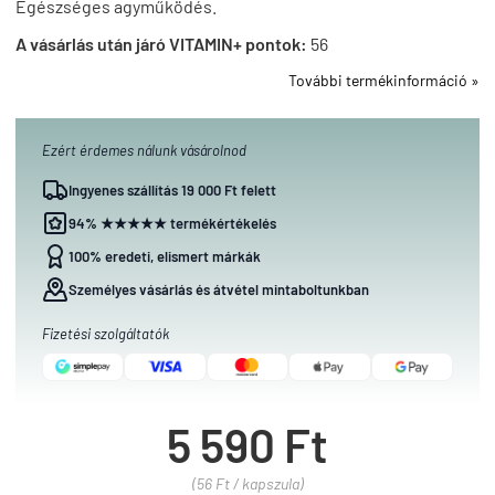
Egészséges agyműködés.
A vásárlás után járó VITAMIN+ pontok:
56
További termékinformáció »
Ezért érdemes nálunk vásárolnod
Ingyenes szállítás 19 000 Ft felett
94% ★★★★★ termékértékelés
100% eredeti, elismert márkák
Személyes vásárlás és átvétel mintaboltunkban
Fizetési szolgáltatók
5 590 Ft
(56 Ft / kapszula)