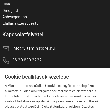
Cink
Omega-3
Ashwagandha
Elállás a szerződéstől
Kapcsolatfelvétel
E
info@vitaminstore.hu
M
06 20 620 2222
1141 Budapest,
T
Szugló u. 83-85.
Cookie beállítások kezelése
H-P:
10:00-18:00
A Vitaminstore-nál sütiket (cookie) és egyéb technológiákat
Márkák
alkalmazunk oldalaink forgalmának mérésére és elemzésére, a
látogatók érdeklődéséhez való igazítására, valamint személyre
szabott tartalmak és ajánlatok megjelenítése érdekében. Kérjük,
olvassa el Adatkezelési Tájékoztatónkat, amelyben részletes