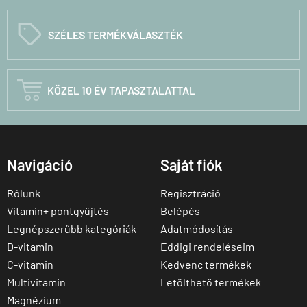
C
SZÉLES TERMÉKVÁLASZTÉK

KÖZEL 10 ÉV TAPASZTALATTAL
Navigáció
Saját fiók
Rólunk
Regisztráció
Vitamin+ pontgyűjtés
Belépés
Legnépszerűbb kategóriák
Adatmódosítás
D-vitamin
Eddigi rendeléseim
C-vitamin
Kedvenc termékek
Multivitamin
Letölthető termékek
Magnézium