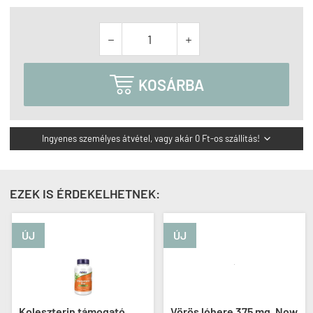



KOSÁRBA
Ingyenes személyes átvétel, vagy akár 0 Ft-os szállítás!

EZEK IS ÉRDEKELHETNEK:
ÚJ
ÚJ
Koleszterin támogató,
Vörös lóhere 375 mg, Now