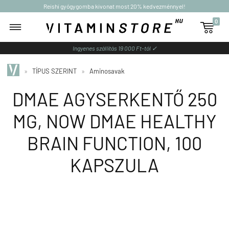
Reishi gyógygomba kivonat most 20% kedvezménnyel!
0

Ingyenes szállítás 19 000 Ft-tól ✓
»
TÍPUS SZERINT
»
Aminosavak
DMAE AGYSERKENTŐ 250
MG, NOW DMAE HEALTHY
BRAIN FUNCTION, 100
KAPSZULA