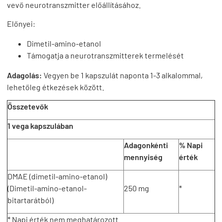
vevő neurotranszmitter előállításához.
Előnyei:
Dimetil-amino-etanol
Támogatja a neurotranszmitterek termelését
Adagolás:
Vegyen be 1 kapszulát naponta 1-3 alkalommal,
lehetőleg étkezések között.
Összetevők
1 vega kapszulában
Adagonkénti
% Napi
mennyiség
érték
DMAE (dimetil-amino-etanol)
(Dimetil-amino-etanol-
250 mg
*
bitartarátból)
* Napi érték nem meghatározott.