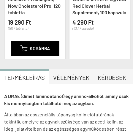
Now Cholesterol Pro, 120
Red Clover Herbal
tabletta
Supplement, 100 kapszula
19 290 Ft
4 290 Ft
(161 / tabletta)
(43 / kapszula)

KOSÁRBA
TERMÉKLEÍRÁS
VÉLEMÉNYEK
KÉRDÉSEK
A DMAE (dimetilaminoetanol) egy amino-alkohol, amely csak
kis mennyiségben található meg az agyban.
Általában az esszenciális tápanyag kolin előfutárának
tekintik, amelyre az agynak szüksége van az acetilkolin, az
idegi jelátvitelben és az egészséges agyműködésben részt