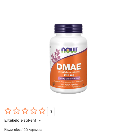





0
Értékeld elsőként! »
Kiszerelés:
100 kapszula