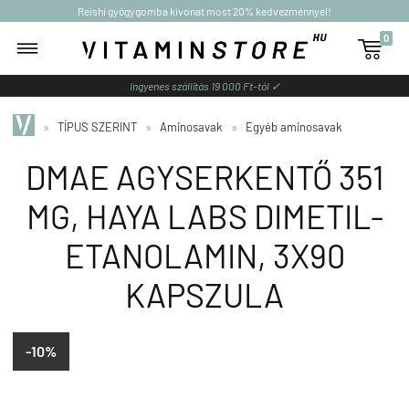
Reishi gyógygomba kivonat most 20% kedvezménnyel!
0

Ingyenes szállítás 19 000 Ft-tól ✓
»
TÍPUS SZERINT
»
Aminosavak
»
Egyéb aminosavak
DMAE AGYSERKENTŐ 351
MG, HAYA LABS DIMETIL-
ETANOLAMIN, 3X90
KAPSZULA
-10%