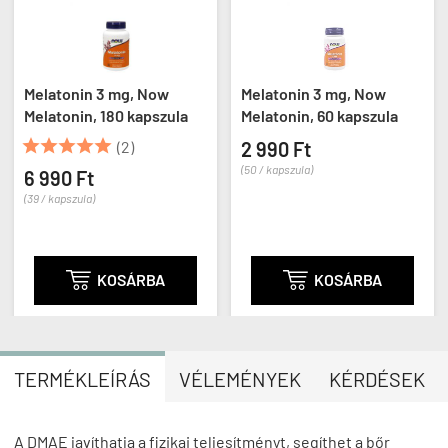
Melatonin 3 mg, Now
Melatonin 3 mg, Now
Melatonin, 180 kapszula
Melatonin, 60 kapszula





(2)
2 990 Ft
(50 / kapszula)
6 990 Ft
(39 / kapszula)

KOSÁRBA

KOSÁRBA
TERMÉKLEÍRÁS
VÉLEMÉNYEK
KÉRDÉSEK
A DMAE javíthatja a fizikai teljesítményt, segíthet a bőr