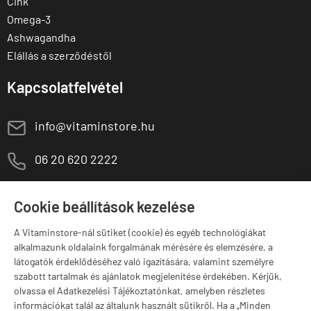
Cink
Omega-3
Ashwagandha
Elállás a szerződéstől
Kapcsolatfelvétel
E
info@vitaminstore.hu
M
06 20 620 2222
1141 Budapest,
T
Szugló u. 83-85.
Cookie beállítások kezelése
H-P:
10:00-18:00
A Vitaminstore-nál sütiket (cookie) és egyéb technológiákat
Márkák
alkalmazunk oldalaink forgalmának mérésére és elemzésére, a
látogatók érdeklődéséhez való igazítására, valamint személyre
szabott tartalmak és ajánlatok megjelenítése érdekében. Kérjük,
olvassa el Adatkezelési Tájékoztatónkat, amelyben részletes
információkat talál az általunk használt sütikről. Ha a „Minden