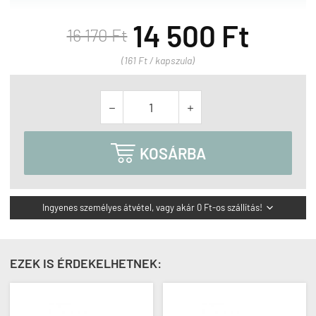
14 500 Ft
16 170 Ft
(161 Ft / kapszula)



KOSÁRBA
Ingyenes személyes átvétel, vagy akár 0 Ft-os szállítás!

EZEK IS ÉRDEKELHETNEK: