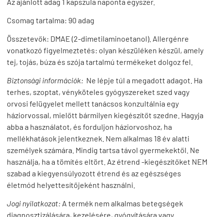
Az ajánlott adag 1 kapszula naponta egyszer.
Csomag tartalma: 90 adag
Összetevők: DMAE (2-dimetilaminoetanol). Allergénre
vonatkozó figyelmeztetés: olyan készüléken készül, amely
tej, tojás, búza és szója tartalmú termékeket dolgoz fel.
Biztonsági információk:
Ne lépje túl a megadott adagot. Ha
terhes, szoptat, vényköteles gyógyszereket szed vagy
orvosi felügyelet mellett tanácsos konzultálnia egy
háziorvossal, mielőtt bármilyen kiegészítőt szedne. Hagyja
abba a használatot, és forduljon háziorvoshoz, ha
mellékhatások jelentkeznek. Nem alkalmas 18 év alatti
személyek számára. Mindig tartsa távol gyermekektől. Ne
használja, ha a tömítés eltört. Az étrend -kiegészítőket NEM
szabad a kiegyensúlyozott étrend és az egészséges
életmód helyettesítőjeként használni.
Jogi nyilatkozat:
A termék nem alkalmas betegségek
diagnosztizálására, kezelésére, gyógyítására vagy