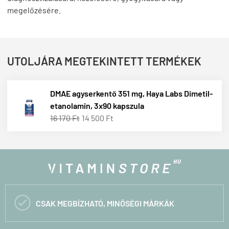
megelőzésére.
UTOLJÁRA MEGTEKINTETT TERMÉKEK
DMAE agyserkentő 351 mg, Haya Labs Dimetil-
etanolamin, 3x90 kapszula
16 170 Ft
14 500 Ft

CSAK MEGBÍZHATÓ, MINŐSÉGI MÁRKÁK