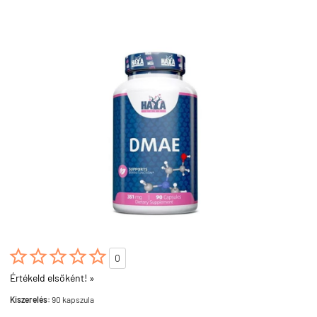





0
Értékeld elsőként! »
Kiszerelés:
90 kapszula