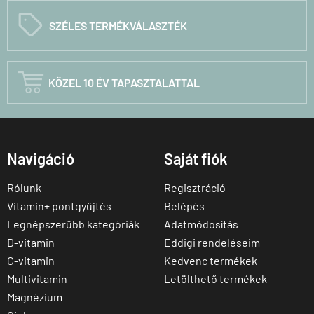
C
SZÉLES TERMÉKVÁLASZTÉK

KÖZEL 10 ÉV TAPASZTALATTAL
Navigáció
Saját fiók
Rólunk
Regisztráció
Vitamin+ pontgyűjtés
Belépés
Legnépszerűbb kategóriák
Adatmódosítás
D-vitamin
Eddigi rendeléseim
C-vitamin
Kedvenc termékek
Multivitamin
Letölthető termékek
Magnézium