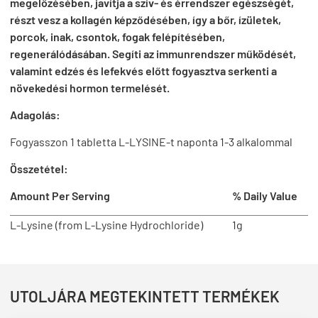
megelőzésében, javítja a szív- és érrendszer egészségét,
részt vesz a kollagén képződésében, így a bőr, ízületek,
porcok, inak, csontok, fogak felépítésében,
regenerálódásában. Segíti az immunrendszer működését,
valamint edzés és lefekvés előtt fogyasztva serkenti a
növekedési hormon termelését.
Adagolás:
Fogyasszon 1 tabletta L-LYSINE-t naponta 1-3 alkalommal
Összetétel:
Amount Per Serving
% Daily Value
L-Lysine (from L-Lysine Hydrochloride)
1g
UTOLJÁRA MEGTEKINTETT TERMÉKEK