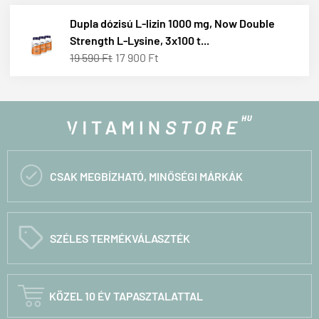
Dupla dózisú L-lizin 1000 mg, Now Double
Strength L-Lysine, 3x100 t...
19 590 Ft
17 900 Ft

CSAK MEGBÍZHATÓ, MINŐSÉGI MÁRKÁK
C
SZÉLES TERMÉKVÁLASZTÉK

KÖZEL 10 ÉV TAPASZTALATTAL