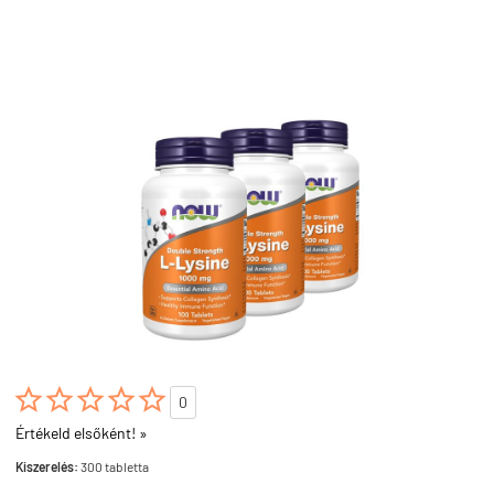





0
Értékeld elsőként! »
Kiszerelés:
300 tabletta