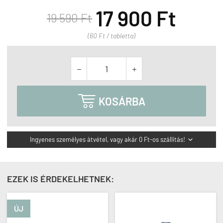
17 900 Ft
19 590 Ft
(60 Ft / tabletta)



KOSÁRBA
Ingyenes személyes átvétel, vagy akár 0 Ft-os szállítás!

EZEK IS ÉRDEKELHETNEK:
ÚJ