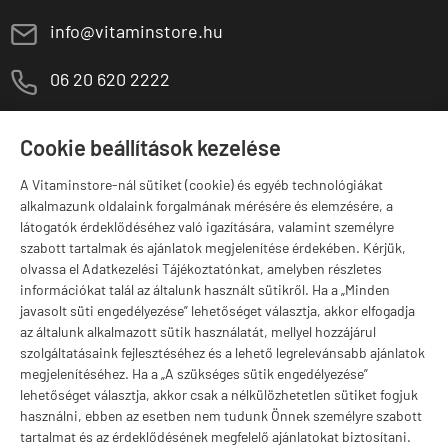
E
info@vitaminstore.hu
M
06 20 620 2222
1141 Budapest,
T
Szugló u. 83-85.
Cookie beállítások kezelése
H-P:
10:00-18:00
A Vitaminstore-nál sütiket (cookie) és egyéb technológiákat
Márkák
alkalmazunk oldalaink forgalmának mérésére és elemzésére, a
látogatók érdeklődéséhez való igazítására, valamint személyre
szabott tartalmak és ajánlatok megjelenítése érdekében. Kérjük,
olvassa el Adatkezelési Tájékoztatónkat, amelyben részletes
információkat talál az általunk használt sütikről. Ha a „Minden
Valuta választás
javasolt süti engedélyezése” lehetőséget választja, akkor elfogadja
az általunk alkalmazott sütik használatát, mellyel hozzájárul
szolgáltatásaink fejlesztéséhez és a lehető legrelevánsabb ajánlatok
megjelenítéséhez. Ha a „A szükséges sütik engedélyezése”
lehetőséget választja, akkor csak a nélkülözhetetlen sütiket fogjuk
használni, ebben az esetben nem tudunk Önnek személyre szabott
tartalmat és az érdeklődésének megfelelő ajánlatokat biztosítani.