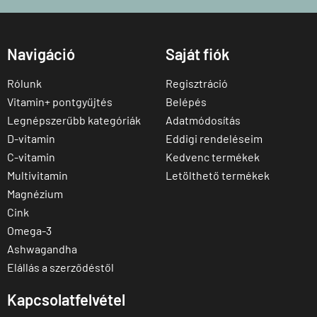
Navigáció
Saját fiók
Rólunk
Regisztráció
Vitamin+ pontgyűjtés
Belépés
Legnépszerűbb kategóriák
Adatmódosítás
D-vitamin
Eddigi rendeléseim
C-vitamin
Kedvenc termékek
Multivitamin
Letölthető termékek
Magnézium
Cink
Omega-3
Ashwagandha
Elállás a szerződéstől
Kapcsolatfelvétel