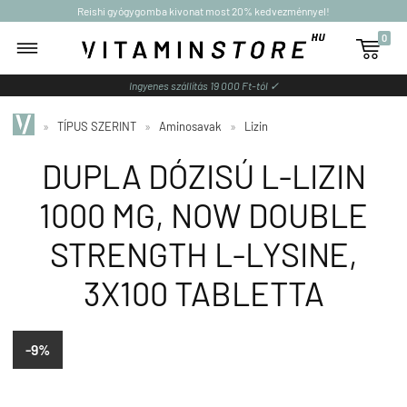
Reishi gyógygomba kivonat most 20% kedvezménnyel!
0

Ingyenes szállítás 19 000 Ft-tól ✓
»
TÍPUS SZERINT
»
Aminosavak
»
Lizin
DUPLA DÓZISÚ L-LIZIN
1000 MG, NOW DOUBLE
STRENGTH L-LYSINE,
3X100 TABLETTA
-9%