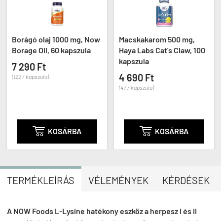
Borágó olaj 1000 mg, Now
Macskakarom 500 mg,
Borage Oil, 60 kapszula
Haya Labs Cat's Claw, 100
kapszula
7 290 Ft
4 690 Ft
(122 / kapszula)
(47 / kapszula)

KOSÁRBA

KOSÁRBA
TERMÉKLEÍRÁS
VÉLEMÉNYEK
KÉRDÉSEK
A NOW Foods L-Lysine hatékony eszköz a herpesz I és II