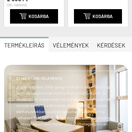

KOSÁRBA

KOSÁRBA
TERMÉKLEÍRÁS
VÉLEMÉNYEK
KÉRDÉSEK
SZAKÉRTŐNK VÉLEMÉNYE
„Egy klasszikus, több gyógynövényből álló májtámogató
formula hasznosnak bizonyulhat a májfunkciók, az
emésztés és a szervezet méregtelenítő folyamatainak
normál mederbe való tereléséhez. Különösen olyan
élethelyzetekben szokták választani, amikor a máj
terhelése fokozott, azonban minden esetben érdemes
orvossal egyeztetni, ha fennálló májbetegségről van
szó.”