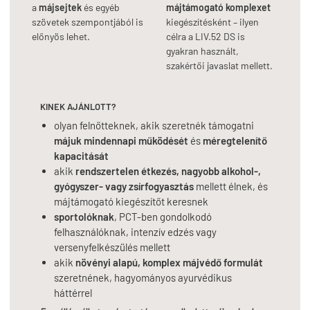
a
májsejtek
és egyéb
májtámogató komplexet
szövetek szempontjából is
kiegészítésként – ilyen
előnyös lehet.
célra a LIV.52 DS is
gyakran használt,
szakértői javaslat mellett.
KINEK AJÁNLOTT?
olyan felnőtteknek, akik szeretnék támogatni
májuk mindennapi működését
és
méregtelenítő
kapacitását
akik
rendszertelen étkezés, nagyobb alkohol-,
gyógyszer- vagy zsírfogyasztás
mellett élnek, és
májtámogató kiegészítőt keresnek
sportolóknak
, PCT-ben gondolkodó
felhasználóknak, intenzív edzés vagy
versenyfelkészülés mellett
akik
növényi alapú, komplex májvédő formulát
szeretnének, hagyományos ayurvédikus
háttérrel