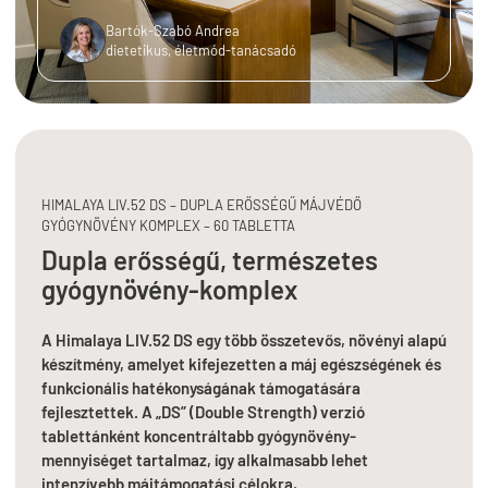
Bartók-Szabó Andrea
dietetikus, életmód-tanácsadó
HIMALAYA LIV.52 DS – DUPLA ERŐSSÉGŰ MÁJVÉDŐ
GYÓGYNÖVÉNY KOMPLEX – 60 TABLETTA
Dupla erősségű, természetes
gyógynövény-komplex
A Himalaya LIV.52 DS egy több összetevős, növényi alapú
készítmény, amelyet kifejezetten a máj egészségének és
funkcionális hatékonyságának támogatására
fejlesztettek. A „DS” (Double Strength) verzió
tablettánként koncentráltabb gyógynövény-
mennyiséget tartalmaz, így alkalmasabb lehet
intenzívebb májtámogatási célokra,