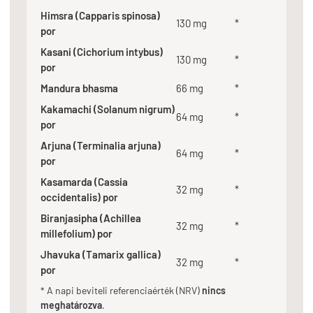
Himsra (Capparis spinosa)
130 mg
*
por
Kasani (Cichorium intybus)
130 mg
*
por
Mandura bhasma
66 mg
*
Kakamachi (Solanum nigrum)
64 mg
*
por
Arjuna (Terminalia arjuna)
64 mg
*
por
Kasamarda (Cassia
32 mg
*
occidentalis) por
Biranjasipha (Achillea
32 mg
*
millefolium) por
Jhavuka (Tamarix gallica)
32 mg
*
por
* A napi beviteli referenciaérték (NRV)
nincs
meghatározva
.