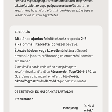
Fennálló májbetegség, tartósan emelkedett májenzimek,
alkoholproblémák
vagy
gyógyszeres kezelés
esetén a
készítmény használata előtt mindenképpen szükséges a
kezelőorvossal való egyeztetés.
ADAGOLÁS
Általános ajánlás felnőtteknek:
naponta
2–3
alkalommal 1 tabletta
, bő vízzel bevéve.
Étkezés közben vagy közvetlenül utána
célszerű
bevenni a jobb tolerálhatóság és emésztési komfort
érdekében.
A maximális hatás érdekében a májtámogató
készítményeket általában
kúraszerűen (legalább 4–6 héten
át)
érdemes alkalmazni, emellett a
táplálkozás,
alkoholfogyasztás és életmód
átgondolása is fontos.
ÖSSZETEVŐK ÉS HATÓANYAGTARTALOM
1 tablettában
% Napi
Mennyiség
érték*