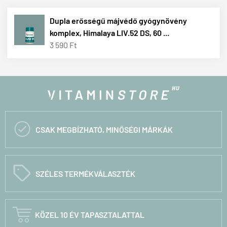
Dupla erősségű májvédő gyógynövény
komplex, Himalaya LIV.52 DS, 60 ...
3 590 Ft

CSAK MEGBÍZHATÓ, MINŐSÉGI MÁRKÁK
C
SZÉLES TERMÉKVÁLASZTÉK

KÖZEL 10 ÉV TAPASZTALATTAL