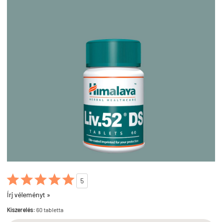





5
Írj véleményt »
Kiszerelés:
60 tabletta