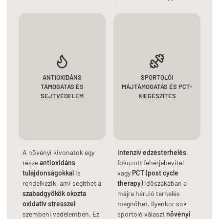
ANTIOXIDÁNS
SPORTOLÓI
TÁMOGATÁS ÉS
MÁJTÁMOGATÁS ÉS PCT-
SEJTVÉDELEM
KIEGÉSZÍTÉS
A növényi kivonatok egy
Intenzív edzésterhelés
,
része
antioxidáns
fokozott fehérjebevitel
tulajdonságokkal
is
vagy
PCT (post cycle
rendelkezik, ami segíthet a
therapy)
időszakában a
szabadgyökök okozta
májra háruló terhelés
oxidatív stresszel
megnőhet. Ilyenkor sok
szembeni védelemben. Ez
sportoló választ
növényi