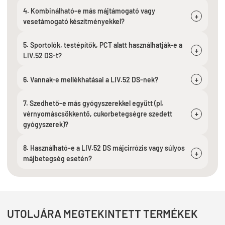
4. Kombinálható-e más májtámogató vagy
+
vesetámogató készítményekkel?
5. Sportolók, testépítők, PCT alatt használhatják-e a
+
LIV.52 DS-t?
6. Vannak-e mellékhatásai a LIV.52 DS-nek?
+
7. Szedhető-e más gyógyszerekkel együtt (pl.
vérnyomáscsökkentő, cukorbetegségre szedett
+
gyógyszerek)?
8. Használható-e a LIV.52 DS májcirrózis vagy súlyos
+
májbetegség esetén?
UTOLJÁRA MEGTEKINTETT TERMÉKEK