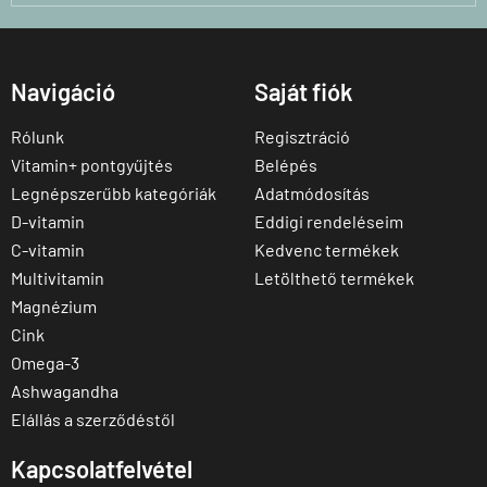
Navigáció
Saját fiók
Rólunk
Regisztráció
Vitamin+ pontgyűjtés
Belépés
Legnépszerűbb kategóriák
Adatmódosítás
D-vitamin
Eddigi rendeléseim
C-vitamin
Kedvenc termékek
Multivitamin
Letölthető termékek
Magnézium
Cink
Omega-3
Ashwagandha
Elállás a szerződéstől
Kapcsolatfelvétel