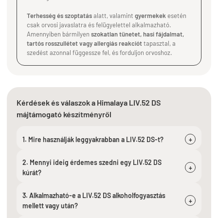
Terhesség és szoptatás
alatt, valamint
gyermekek
esetén
csak orvosi javaslatra és felügyelettel alkalmazható.
Amennyiben bármilyen
szokatlan tünetet, hasi fájdalmat,
tartós rosszullétet vagy allergiás reakciót
tapasztal, a
szedést azonnal függessze fel, és forduljon orvoshoz.
Kérdések és válaszok a
Himalaya LIV.52 DS
májtámogató készítményről
1. Mire használják leggyakrabban a LIV.52 DS-t?
+
2. Mennyi ideig érdemes szedni egy LIV.52 DS
+
kúrát?
3. Alkalmazható-e a LIV.52 DS alkoholfogyasztás
+
mellett vagy után?