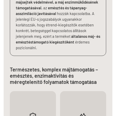
májsejtek védelmével, a máj enzimműködésének
támogatásával
, az
emésztés és tápanyag-
asszimiláció javításával
hozzák kapcsolatba. A
jelenlegi EU-s jogszabályok ugyanakkor
korlátozzák, hogy étrend-kiegészítők esetében
konkrét, betegséggel kapcsolatos állítások
jelenjenek meg, ezért a terméket
általános máj- és
emésztéstámogató kiegészítőként
érdemes
pozicionálni.
Természetes, komplex májtámogatás
–
emésztés, enzimaktivitás és
méregtelenítő folyamatok támogatása