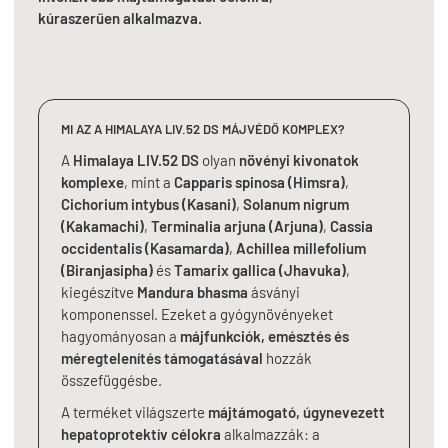
kúraszerűen alkalmazva.
MI AZ A HIMALAYA LIV.52 DS MÁJVÉDŐ KOMPLEX?
A
Himalaya LIV.52 DS
olyan
növényi kivonatok
komplexe
, mint a
Capparis spinosa (Himsra)
,
Cichorium intybus (Kasani)
,
Solanum nigrum
(Kakamachi)
,
Terminalia arjuna (Arjuna)
,
Cassia
occidentalis (Kasamarda)
,
Achillea millefolium
(Biranjasipha)
és
Tamarix gallica (Jhavuka)
,
kiegészítve
Mandura bhasma
ásványi
komponenssel. Ezeket a gyógynövényeket
hagyományosan a
májfunkciók, emésztés és
méregtelenítés támogatásával
hozzák
összefüggésbe.
A terméket világszerte
májtámogató, úgynevezett
hepatoprotektív célokra
alkalmazzák: a