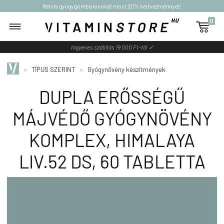
Reishi gyógygomba kivonat most 20% kedvezménnyel!
0

Ingyenes szállítás 19 000 Ft-tól ✓
»
TÍPUS SZERINT
»
Gyógynövény készítmények
DUPLA ERŐSSÉGŰ
MÁJVÉDŐ GYÓGYNÖVÉNY
KOMPLEX, HIMALAYA
LIV.52 DS, 60 TABLETTA