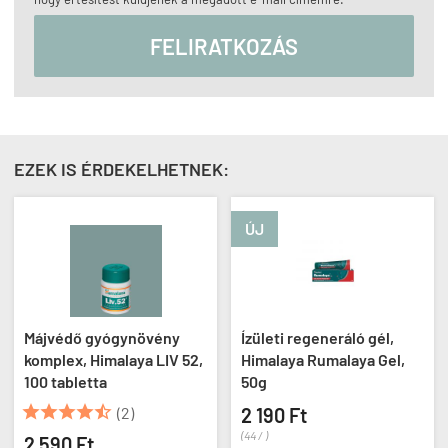
FELIRATKOZÁS
EZEK IS ÉRDEKELHETNEK:
ÚJ
-4%
ny
Ízületi regeneráló gél,
Melatonin 3 mg, Now
V 52,
Himalaya Rumalaya Gel,
Melatonin, 2x60 kapsz
50g
5 980 Ft
5 740 Ft
2 190 Ft
(48 / kapszula)
(44 / )