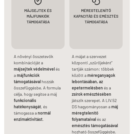
MÁJSEJTEK ÉS
MÉREGTELENÍTŐ
MÁJFUNKIÓK
KAPACITÁS ÉS EMÉSZTÉS
TÁMOGATÁSA
TÁMOGATÁSA
A növényi összetevők
A májat a szervezet
kombinációját a
központi „szűrőjeként”
májsejtek védelmével
és
tartják számon: többek
a
májfunkciók
között a
méreganyagok
támogatásával
hozzák
lebontásában, az
összefüggésbe. A formula
epetermelésben
és a
célja, hogy segítse a máj
zsírok emésztésében
funkcionális
játszik szerepet. A LIV.52
hatékonyságát
, és
DS hagyományosan a
máj
támogassa a
normál
méregtelenítő
enzimaktivitást
.
folyamataival
és az
emésztés támogatásával
hozható összefüggésbe.