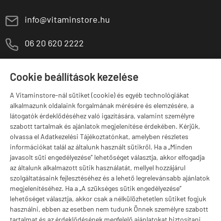
E
info@vitaminstore.hu
M
06 20 620 2222
1141 Budapest,
T
Szugló u. 83-85.
Cookie beállítások kezelése
H-P:
10:00-18:00
A Vitaminstore-nál sütiket (cookie) és egyéb technológiákat
Márkák
alkalmazunk oldalaink forgalmának mérésére és elemzésére, a
látogatók érdeklődéséhez való igazítására, valamint személyre
szabott tartalmak és ajánlatok megjelenítése érdekében. Kérjük,
olvassa el Adatkezelési Tájékoztatónkat, amelyben részletes
információkat talál az általunk használt sütikről. Ha a „Minden
Valuta választás
javasolt süti engedélyezése” lehetőséget választja, akkor elfogadja
az általunk alkalmazott sütik használatát, mellyel hozzájárul
szolgáltatásaink fejlesztéséhez és a lehető legrelevánsabb ajánlatok
megjelenítéséhez. Ha a „A szükséges sütik engedélyezése”
lehetőséget választja, akkor csak a nélkülözhetetlen sütiket fogjuk
használni, ebben az esetben nem tudunk Önnek személyre szabott
tartalmat és az érdeklődésének megfelelő ajánlatokat biztosítani.