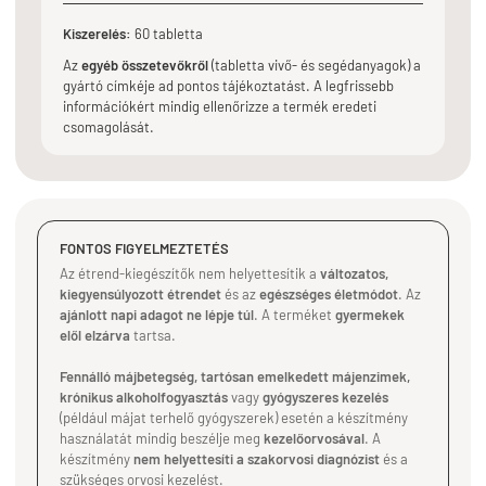
Kiszerelés:
60 tabletta
Az
egyéb összetevőkről
(tabletta vivő- és segédanyagok) a
gyártó címkéje ad pontos tájékoztatást. A legfrissebb
információkért mindig ellenőrizze a termék eredeti
csomagolását.
FONTOS FIGYELMEZTETÉS
Az étrend-kiegészítők nem helyettesítik a
változatos,
kiegyensúlyozott étrendet
és az
egészséges életmódot
. Az
ajánlott napi adagot ne lépje túl
. A terméket
gyermekek
elől elzárva
tartsa.
Fennálló májbetegség, tartósan emelkedett májenzimek,
krónikus alkoholfogyasztás
vagy
gyógyszeres kezelés
(például májat terhelő gyógyszerek) esetén a készítmény
használatát mindig beszélje meg
kezelőorvosával
. A
készítmény
nem helyettesíti a szakorvosi diagnózist
és a
szükséges orvosi kezelést.