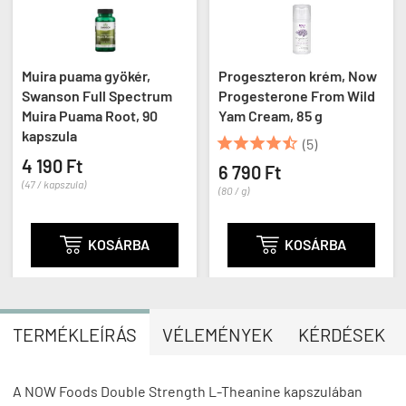
Muira puama gyökér,
Progeszteron krém, Now
Swanson Full Spectrum
Progesterone From Wild
Muira Puama Root, 90
Yam Cream, 85 g
kapszula





(5)
4 190 Ft
6 790 Ft
(47 / kapszula)
(80 / g)

KOSÁRBA

KOSÁRBA
TERMÉKLEÍRÁS
VÉLEMÉNYEK
KÉRDÉSEK
A NOW Foods Double Strength L-Theanine kapszulában