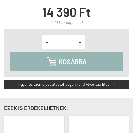
14 390 Ft
(120 Ft / kapszula)



KOSÁRBA
Ingyenes személyes átvétel, vagy akár 0 Ft-os szállítás!

EZEK IS ÉRDEKELHETNEK: