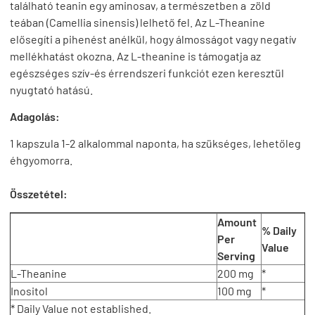
található teanin egy aminosav, a természetben a zöld
teában (Camellia sinensis) lelhető fel. Az L-Theanine
elősegíti a pihenést anélkül, hogy álmosságot vagy negatív
mellékhatást okozna. Az L-theanine is támogatja az
egészséges szív-és érrendszeri funkciót ezen keresztül
nyugtató hatású.
Adagolás:
1 kapszula 1-2 alkalommal naponta, ha szükséges, lehetőleg
éhgyomorra.
Összetétel:
Amount
% Daily
Per
Value
Serving
L-Theanine
200 mg
*
Inositol
100 mg
*
* Daily Value not established.