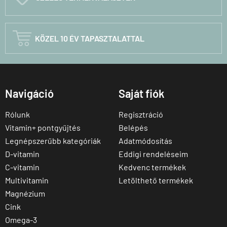

KÖZEL 10 ÉV TAPASZTALATTAL
Navigáció
Saját fiók
Rólunk
Regisztráció
Vitamin+ pontgyűjtés
Belépés
Legnépszerűbb kategóriák
Adatmódosítás
D-vitamin
Eddigi rendeléseim
C-vitamin
Kedvenc termékek
Multivitamin
Letölthető termékek
Magnézium
Cink
Omega-3