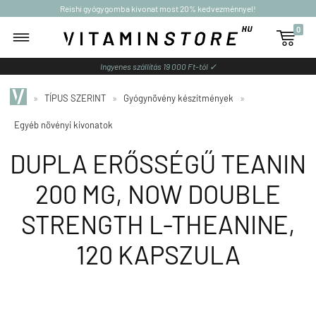
Reishi gyógygomba kivonat most 20% kedvezménnyel!
0

Ingyenes szállítás 19 000 Ft-tól ✓
»
TÍPUS SZERINT
»
Gyógynövény készítmények
»
Egyéb növényi kivonatok
DUPLA ERŐSSÉGŰ TEANIN
200 MG, NOW DOUBLE
STRENGTH L-THEANINE,
120 KAPSZULA