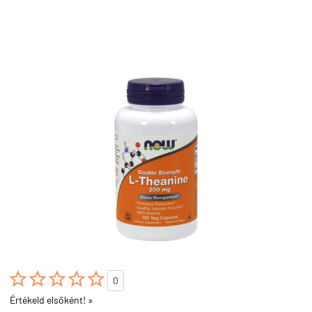





0
Értékeld elsőként! »