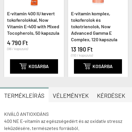
E-vitamin 400 IU kevert
E-vitamin komplex,
tokoferolokkal, Now
tokoferolok és
Vitamin E-400 with Mixed
tokotrienolok, Now
Tocopherols, 50 kapszula
Advanced Gamma E
Complex, 120 kapszula
4 790 Ft
13 190 Ft
(96 / kapszula)
(110 / kapszula)

KOSÁRBA

KOSÁRBA
TERMÉKLEÍRÁS
VÉLEMÉNYEK
KÉRDÉSEK
KIVÁLÓ ANTIOXIDÁNS
400 NE E-vitamin az egészségedért és az oxidatív stressz
leküzdésére, természetes forrásból.