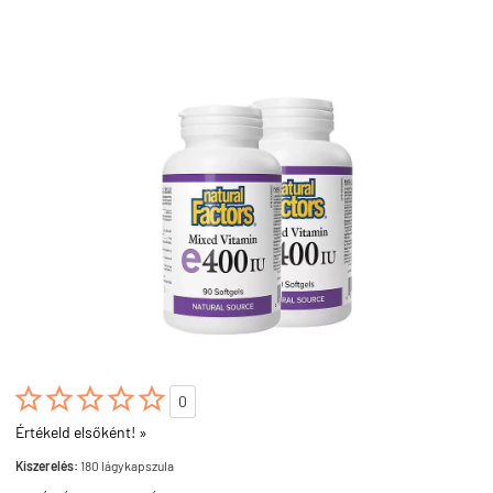





0
Értékeld elsőként! »
Kiszerelés:
180 lágykapszula