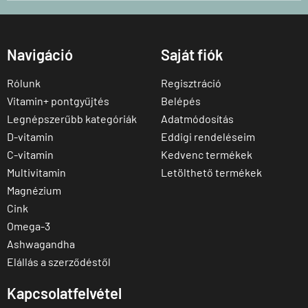
Navigáció
Saját fiók
Rólunk
Regisztráció
Vitamin+ pontgyűjtés
Belépés
Legnépszerűbb kategóriák
Adatmódosítás
D-vitamin
Eddigi rendeléseim
C-vitamin
Kedvenc termékek
Multivitamin
Letölthető termékek
Magnézium
Cink
Omega-3
Ashwagandha
Elállás a szerződéstől
Kapcsolatfelvétel