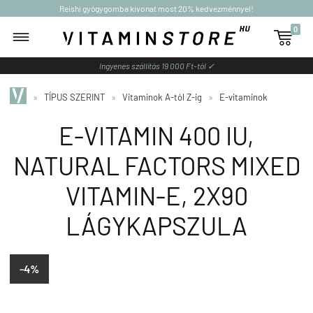
Reishi gyógygomba kivonat most 20% kedvezménnyel!
0

Ingyenes szállítás 19 000 Ft-tól ✓
»
TÍPUS SZERINT
»
Vitaminok A-tól Z-ig
»
E-vitaminok
E-VITAMIN 400 IU,
NATURAL FACTORS MIXED
VITAMIN-E, 2X90
LÁGYKAPSZULA
-4%