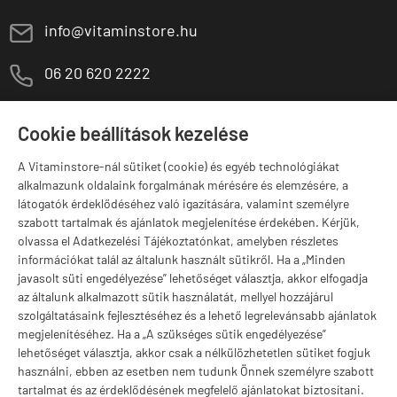
E
info@vitaminstore.hu
M
06 20 620 2222
1141 Budapest,
T
Szugló u. 83-85.
Cookie beállítások kezelése
H-P:
10:00-18:00
A Vitaminstore-nál sütiket (cookie) és egyéb technológiákat
Márkák
alkalmazunk oldalaink forgalmának mérésére és elemzésére, a
látogatók érdeklődéséhez való igazítására, valamint személyre
szabott tartalmak és ajánlatok megjelenítése érdekében. Kérjük,
olvassa el Adatkezelési Tájékoztatónkat, amelyben részletes
információkat talál az általunk használt sütikről. Ha a „Minden
Valuta választás
javasolt süti engedélyezése” lehetőséget választja, akkor elfogadja
az általunk alkalmazott sütik használatát, mellyel hozzájárul
szolgáltatásaink fejlesztéséhez és a lehető legrelevánsabb ajánlatok
megjelenítéséhez. Ha a „A szükséges sütik engedélyezése”
lehetőséget választja, akkor csak a nélkülözhetetlen sütiket fogjuk
használni, ebben az esetben nem tudunk Önnek személyre szabott
tartalmat és az érdeklődésének megfelelő ajánlatokat biztosítani.