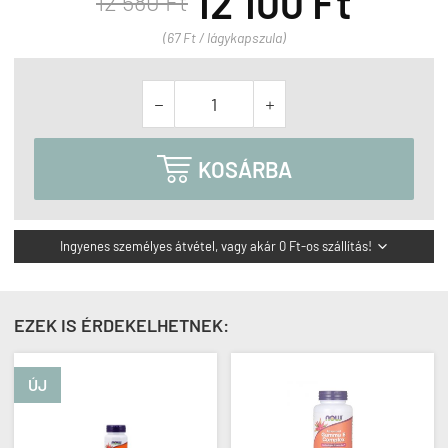
12 100 Ft
12 580 Ft
(67 Ft / lágykapszula)



KOSÁRBA
Ingyenes személyes átvétel, vagy akár 0 Ft-os szállítás!

EZEK IS ÉRDEKELHETNEK:
ÚJ