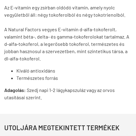
Az E-vitamin egy zsírban oldódó vitamin, amely nyolc
vegyületből áll: négy tokoferolból és négy tokotrienolból.
A Natural Factors vegyes E-vitamin d-alfa-tokoferolt,
valamint béta-, delta- és gamma-tokoferolokat tartalmaz. A
d-alfa-tokoferol, a legerősebb tokoferol, természetes és
jobban hasznosul a szervezetben, mint szintetikus társa, a
dl-alfa-tokoferol.
Kiváló antioxidáns
Természetes forrás
Adagolás:
Szedj napi 1-2 lágykapszuláz vagy az orvos
utasításai szerint.
UTOLJÁRA MEGTEKINTETT TERMÉKEK