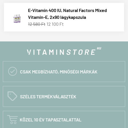
E-Vitamin 400 IU, Natural Factors Mixed
Vitamin-E, 2x90 lágykapszula
12 580 Ft
12 100 Ft

CSAK MEGBÍZHATÓ, MINŐSÉGI MÁRKÁK
C
SZÉLES TERMÉKVÁLASZTÉK

KÖZEL 10 ÉV TAPASZTALATTAL