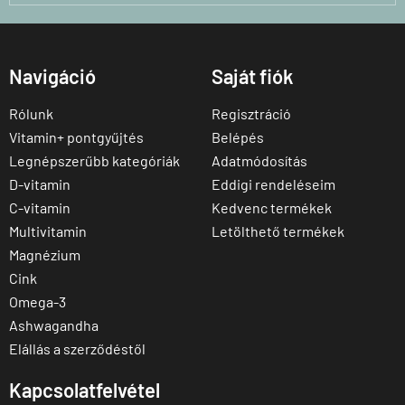
Navigáció
Saját fiók
Rólunk
Regisztráció
Vitamin+ pontgyűjtés
Belépés
Legnépszerűbb kategóriák
Adatmódosítás
D-vitamin
Eddigi rendeléseim
C-vitamin
Kedvenc termékek
Multivitamin
Letölthető termékek
Magnézium
Cink
Omega-3
Ashwagandha
Elállás a szerződéstől
Kapcsolatfelvétel