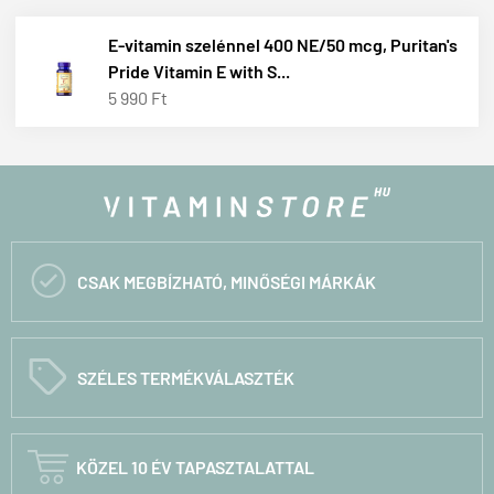
E-vitamin szelénnel 400 NE/50 mcg, Puritan's
Pride Vitamin E with S...
5 990 Ft

CSAK MEGBÍZHATÓ, MINŐSÉGI MÁRKÁK
C
SZÉLES TERMÉKVÁLASZTÉK

KÖZEL 10 ÉV TAPASZTALATTAL