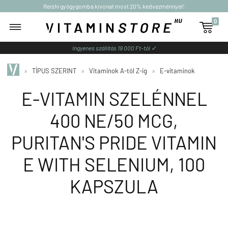
Reishi gyógygomba kivonat most 20% kedvezménnyel!
0

Ingyenes szállítás 19 000 Ft-tól ✓
»
TÍPUS SZERINT
»
Vitaminok A-tól Z-ig
»
E-vitaminok
E-VITAMIN SZELÉNNEL
400 NE/50 MCG,
PURITAN'S PRIDE VITAMIN
E WITH SELENIUM, 100
KAPSZULA