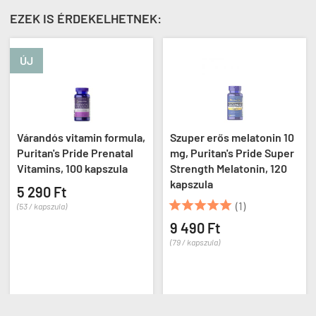
EZEK IS ÉRDEKELHETNEK:
ÚJ
Várandós vitamin formula,
Szuper erős melatonin 10
Puritan's Pride Prenatal
mg, Puritan's Pride Super
Vitamins, 100 kapszula
Strength Melatonin, 120
kapszula
5 290 Ft





(1)
(53 / kapszula)
9 490 Ft
(79 / kapszula)