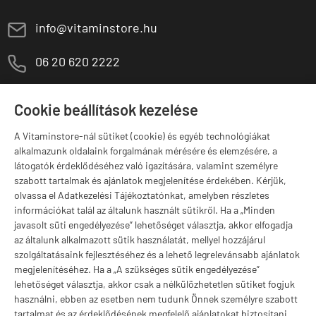
E
info@vitaminstore.hu
M
06 20 620 2222
1141 Budapest,
T
Szugló u. 83-85.
Cookie beállítások kezelése
H-P:
10:00-18:00
A Vitaminstore-nál sütiket (cookie) és egyéb technológiákat
Márkák
alkalmazunk oldalaink forgalmának mérésére és elemzésére, a
látogatók érdeklődéséhez való igazítására, valamint személyre
szabott tartalmak és ajánlatok megjelenítése érdekében. Kérjük,
olvassa el Adatkezelési Tájékoztatónkat, amelyben részletes
információkat talál az általunk használt sütikről. Ha a „Minden
Valuta választás
javasolt süti engedélyezése” lehetőséget választja, akkor elfogadja
az általunk alkalmazott sütik használatát, mellyel hozzájárul
szolgáltatásaink fejlesztéséhez és a lehető legrelevánsabb ajánlatok
megjelenítéséhez. Ha a „A szükséges sütik engedélyezése”
lehetőséget választja, akkor csak a nélkülözhetetlen sütiket fogjuk
használni, ebben az esetben nem tudunk Önnek személyre szabott
tartalmat és az érdeklődésének megfelelő ajánlatokat biztosítani.