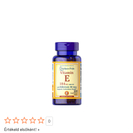





0
Értékeld elsőként! »