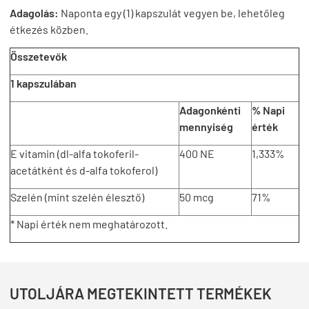
Adagolás:
Naponta egy (1) kapszulát vegyen be, lehetőleg
étkezés közben.
Összetevők
1 kapszulában
Adagonkénti
% Napi
mennyiség
érték
E vitamin (dl-alfa tokoferil-
400 NE
1,333%
acetátként és d-alfa tokoferol)
Szelén (mint szelén élesztő)
50 mcg
71%
* Napi érték nem meghatározott.
UTOLJÁRA MEGTEKINTETT TERMÉKEK