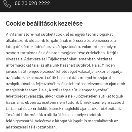
M
06 20 620 2222
1141 Budapest,
T
Szugló u. 83-85.
Cookie beállítások kezelése
H-P:
10:00-18:00
A Vitaminstore-nál sütiket (cookie) és egyéb technológiákat
Márkák
alkalmazunk oldalaink forgalmának mérésére és elemzésére, a
látogatók érdeklődéséhez való igazítására, valamint személyre
szabott tartalmak és ajánlatok megjelenítése érdekében. Kérjük,
olvassa el Adatkezelési Tájékoztatónkat, amelyben részletes
információkat talál az általunk használt sütikről. Ha a „Minden
Valuta választás
javasolt süti engedélyezése” lehetőséget választja, akkor elfogadja
az általunk alkalmazott sütik használatát, mellyel hozzájárul
szolgáltatásaink fejlesztéséhez és a lehető legrelevánsabb ajánlatok
megjelenítéséhez. Ha a „A szükséges sütik engedélyezése”
lehetőséget választja, akkor csak a nélkülözhetetlen sütiket fogjuk
használni, ebben az esetben nem tudunk Önnek személyre szabott
tartalmat és az érdeklődésének megfelelő ajánlatokat biztosítani.
További információk a sütikről és a személyes adatok
feldolgozásáról, beleértve a látogatók jogait is megtalálhatók az
adatkezelési tájékoztatóban.