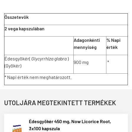
Összetevők
2 vega kapszulában
Adagonkénti
% Napi
mennyiség
érték
Édesgyökér(
Glycyrrhiza glabra
)
900 mg
*
(Gyökér)
* Napi érték nem meghatározott.
UTOLJÁRA MEGTEKINTETT TERMÉKEK
Édesgyökér 450 mg, Now Licorice Root,
3x100 kapszula