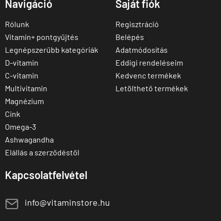
Navigáció
Saját fiók
Rólunk
Regisztráció
Vitamin+ pontgyűjtés
Belépés
Legnépszerűbb kategóriák
Adatmódosítás
D-vitamin
Eddigi rendeléseim
C-vitamin
Kedvenc termékek
Multivitamin
Letölthető termékek
Magnézium
Cink
Omega-3
Ashwagandha
Elállás a szerződéstől
Kapcsolatfelvétel
E
info@vitaminstore.hu