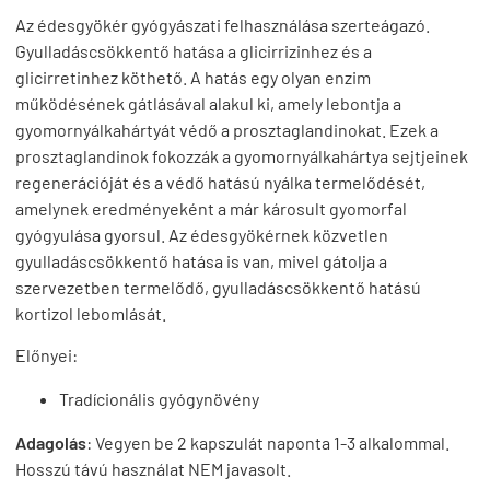
Az édesgyökér gyógyászati felhasználása szerteágazó.
Gyulladáscsökkentő hatása a glicirrizinhez és a
glicirretinhez köthető. A hatás egy olyan enzim
működésének gátlásával alakul ki, amely lebontja a
gyomornyálkahártyát védő a prosztaglandinokat. Ezek a
prosztaglandinok fokozzák a gyomornyálkahártya sejtjeinek
regenerációját és a védő hatású nyálka termelődését,
amelynek eredményeként a már károsult gyomorfal
gyógyulása gyorsul. Az édesgyökérnek közvetlen
gyulladáscsökkentő hatása is van, mivel gátolja a
szervezetben termelődő, gyulladáscsökkentő hatású
kortizol lebomlását.
Előnyei:
Tradícionális gyógynövény
Adagolás
: Vegyen be 2 kapszulát naponta 1-3 alkalommal.
Hosszú távú használat NEM javasolt.