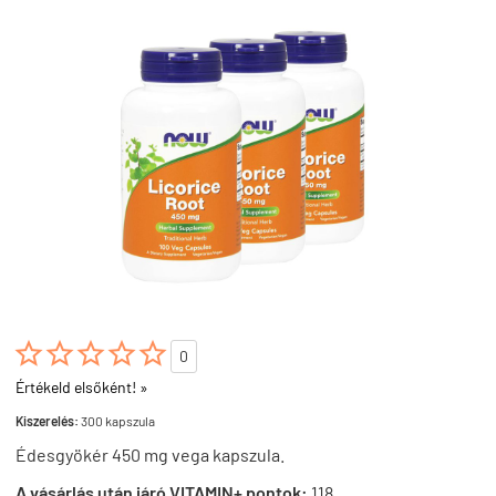





0
Értékeld elsőként! »
Kiszerelés:
300 kapszula
Édesgyökér 450 mg vega kapszula.
A vásárlás után járó VITAMIN+ pontok:
118