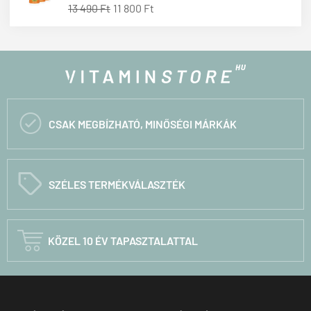
13 490 Ft
11 800 Ft

CSAK MEGBÍZHATÓ, MINŐSÉGI MÁRKÁK
C
SZÉLES TERMÉKVÁLASZTÉK

KÖZEL 10 ÉV TAPASZTALATTAL