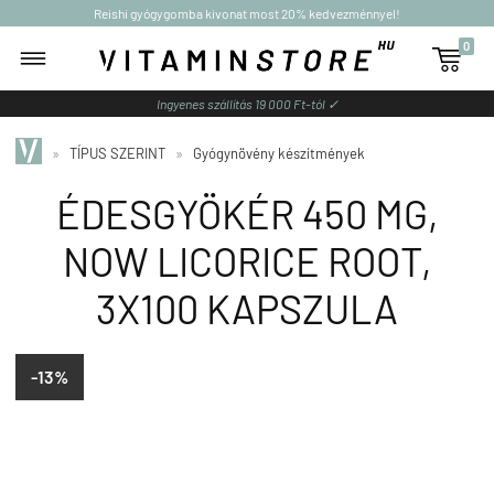
Reishi gyógygomba kivonat most 20% kedvezménnyel!
0

Ingyenes szállítás 19 000 Ft-tól ✓
»
TÍPUS SZERINT
»
Gyógynövény készítmények
ÉDESGYÖKÉR 450 MG,
NOW LICORICE ROOT,
3X100 KAPSZULA
-13%