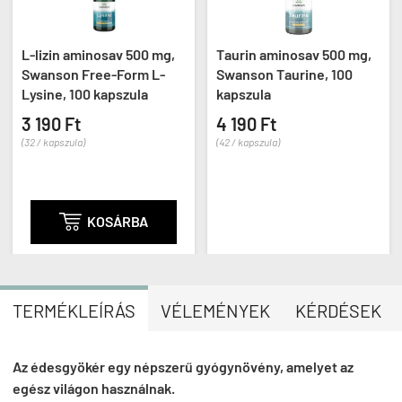
L-lizin aminosav 500 mg,
Taurin aminosav 500 mg,
Swanson Free-Form L-
Swanson Taurine, 100
Lysine, 100 kapszula
kapszula
3 190 Ft
4 190 Ft
(32 / kapszula)
(42 / kapszula)

KOSÁRBA
TERMÉKLEÍRÁS
VÉLEMÉNYEK
KÉRDÉSEK
Az édesgyökér egy népszerű gyógynövény, amelyet az
egész világon használnak.