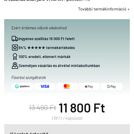
További termékinformáció »
Ezért érdemes nálunk vásárolnod
Ingyenes szállítás 19 000 Ft felett
94% ★★★★★ termékértékelés
100% eredeti, elismert márkák
Személyes vásárlás és átvétel mintaboltunkban
Fizetési szolgáltatók
11 800 Ft
13 490 Ft
(39 Ft / kapszula)