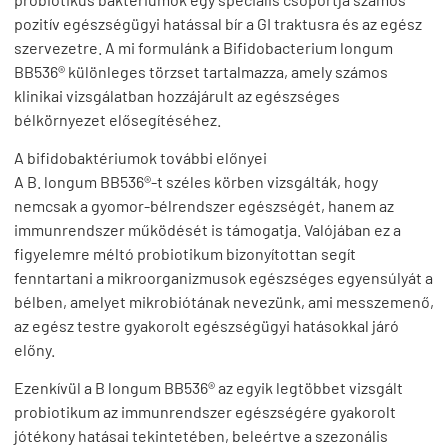
pozitív egészségügyi hatással bír a GI traktusra és az egész
szervezetre. A mi formulánk a Bifidobacterium longum
BB536® különleges törzset tartalmazza, amely számos
klinikai vizsgálatban hozzájárult az egészséges
bélkörnyezet elősegítéséhez.
A bifidobaktériumok további előnyei
A B. longum BB536®-t széles körben vizsgálták, hogy
nemcsak a gyomor-bélrendszer egészségét, hanem az
immunrendszer működését is támogatja. Valójában ez a
figyelemre méltó probiotikum bizonyítottan segít
fenntartani a mikroorganizmusok egészséges egyensúlyát a
bélben, amelyet mikrobiótának nevezünk, ami messzemenő,
az egész testre gyakorolt egészségügyi hatásokkal járó
előny.
Ezenkívül a B longum BB536® az egyik legtöbbet vizsgált
probiotikum az immunrendszer egészségére gyakorolt
jótékony hatásai tekintetében, beleértve a szezonális