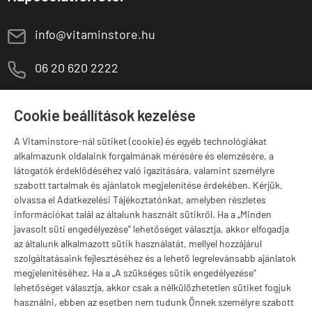
E
info@vitaminstore.hu
M
06 20 620 2222
1141 Budapest,
T
Szugló u. 83-85.
Cookie beállítások kezelése
H-P:
10:00-18:00
A Vitaminstore-nál sütiket (cookie) és egyéb technológiákat
Márkák
alkalmazunk oldalaink forgalmának mérésére és elemzésére, a
látogatók érdeklődéséhez való igazítására, valamint személyre
szabott tartalmak és ajánlatok megjelenítése érdekében. Kérjük,
olvassa el Adatkezelési Tájékoztatónkat, amelyben részletes
információkat talál az általunk használt sütikről. Ha a „Minden
Valuta választás
javasolt süti engedélyezése” lehetőséget választja, akkor elfogadja
az általunk alkalmazott sütik használatát, mellyel hozzájárul
szolgáltatásaink fejlesztéséhez és a lehető legrelevánsabb ajánlatok
megjelenítéséhez. Ha a „A szükséges sütik engedélyezése”
lehetőséget választja, akkor csak a nélkülözhetetlen sütiket fogjuk
használni, ebben az esetben nem tudunk Önnek személyre szabott