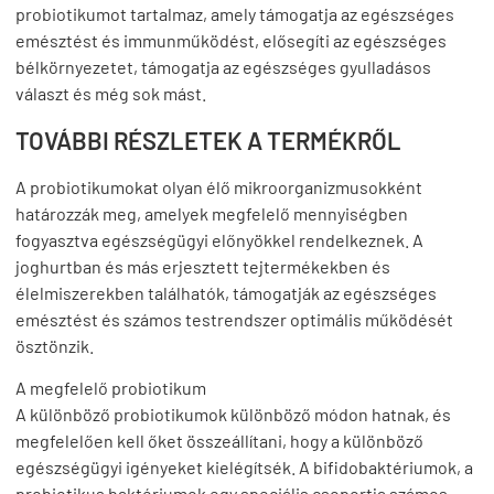
probiotikumot tartalmaz, amely támogatja az egészséges
emésztést és immunműködést, elősegíti az egészséges
bélkörnyezetet, támogatja az egészséges gyulladásos
választ és még sok mást.
TOVÁBBI RÉSZLETEK A TERMÉKRŐL
A probiotikumokat olyan élő mikroorganizmusokként
határozzák meg, amelyek megfelelő mennyiségben
fogyasztva egészségügyi előnyökkel rendelkeznek. A
joghurtban és más erjesztett tejtermékekben és
élelmiszerekben találhatók, támogatják az egészséges
emésztést és számos testrendszer optimális működését
ösztönzik.
A megfelelő probiotikum
A különböző probiotikumok különböző módon hatnak, és
megfelelően kell őket összeállítani, hogy a különböző
egészségügyi igényeket kielégítsék. A bifidobaktériumok, a
probiotikus baktériumok egy speciális csoportja számos