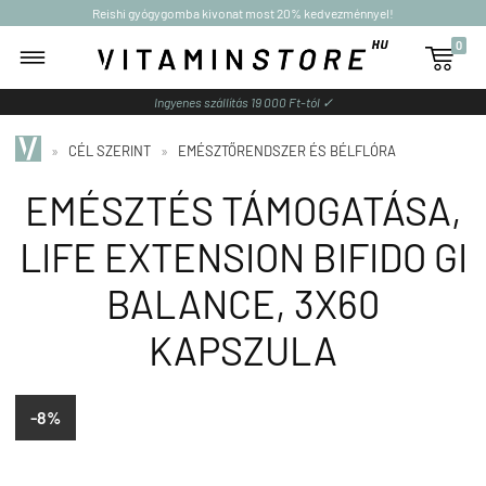
Reishi gyógygomba kivonat most 20% kedvezménnyel!
0

Ingyenes szállítás 19 000 Ft-tól ✓
»
CÉL SZERINT
»
EMÉSZTŐRENDSZER ÉS BÉLFLÓRA
EMÉSZTÉS TÁMOGATÁSA,
LIFE EXTENSION BIFIDO GI
BALANCE, 3X60
KAPSZULA
-8%