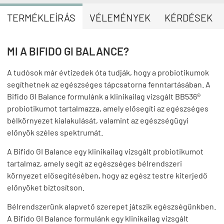
TERMÉKLEÍRÁS
VÉLEMÉNYEK
KÉRDÉSEK
MI A BIFIDO GI BALANCE?
A tudósok már évtizedek óta tudják, hogy a probiotikumok
segíthetnek az egészséges tápcsatorna fenntartásában. A
Bifido GI Balance formulánk a klinikailag vizsgált BB536®
probiotikumot tartalmazza, amely elősegíti az egészséges
bélkörnyezet kialakulását, valamint az egészségügyi
előnyök széles spektrumát.
A Bifido GI Balance egy klinikailag vizsgált probiotikumot
tartalmaz, amely segít az egészséges bélrendszeri
környezet elősegítésében, hogy az egész testre kiterjedő
előnyöket biztosítson.
Bélrendszerünk alapvető szerepet játszik egészségünkben.
A Bifido GI Balance formulánk egy klinikailag vizsgált