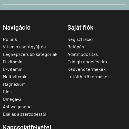
Navigáció
Saját fiók
Rólunk
Regisztráció
Vitamin+ pontgyűjtés
Belépés
Legnépszerűbb kategóriák
Adatmódosítás
D-vitamin
Eddigi rendeléseim
C-vitamin
Kedvenc termékek
Multivitamin
Letölthető termékek
Magnézium
Cink
Omega-3
Ashwagandha
Elállás a szerződéstől
Kapcsolatfelvétel