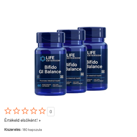





0
Értékeld elsőként! »
Kiszerelés:
180 kapszula