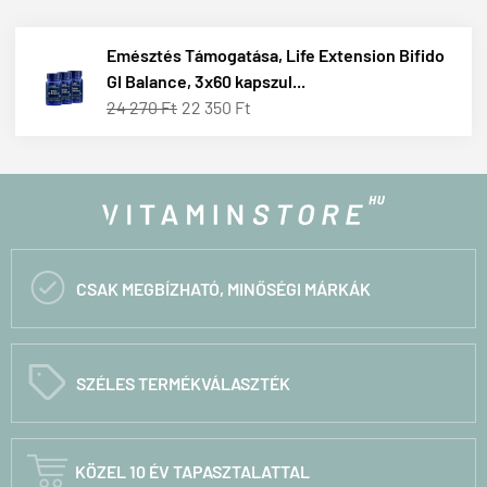
Emésztés Támogatása, Life Extension Bifido
GI Balance, 3x60 kapszul...
24 270 Ft
22 350 Ft

CSAK MEGBÍZHATÓ, MINŐSÉGI MÁRKÁK
C
SZÉLES TERMÉKVÁLASZTÉK

KÖZEL 10 ÉV TAPASZTALATTAL