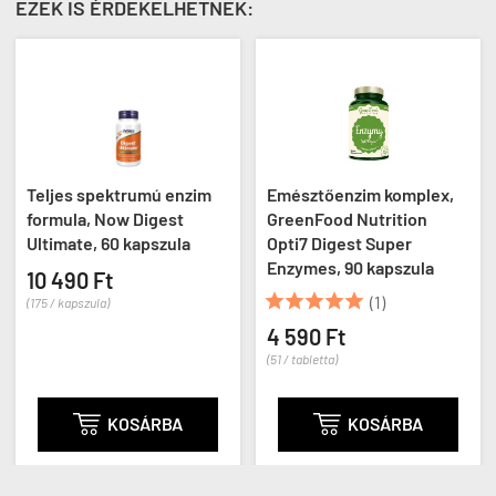
EZEK IS ÉRDEKELHETNEK:
Teljes spektrumú enzim
Emésztőenzim komplex,
formula, Now Digest
GreenFood Nutrition
Ultimate, 60 kapszula
Opti7 Digest Super
Enzymes, 90 kapszula
10 490 Ft





(1)
(175 / kapszula)
4 590 Ft
(51 / tabletta)

KOSÁRBA

KOSÁRBA