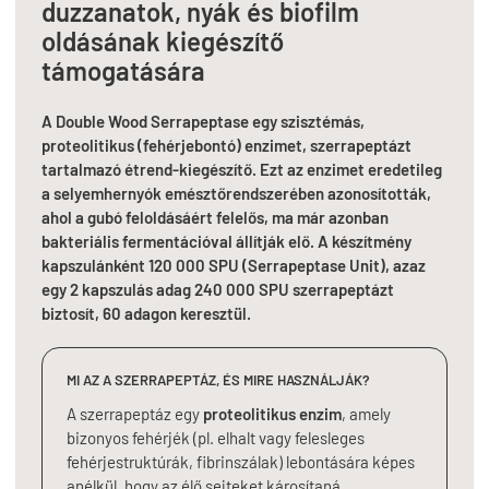
duzzanatok, nyák és biofilm
oldásának kiegészítő
támogatására
A Double Wood Serrapeptase egy szisztémás,
proteolitikus (fehérjebontó) enzimet, szerrapeptázt
tartalmazó étrend-kiegészítő. Ezt az enzimet eredetileg
a selyemhernyók emésztőrendszerében azonosították,
ahol a gubó feloldásáért felelős, ma már azonban
bakteriális fermentációval állítják elő. A készítmény
kapszulánként 120 000 SPU (Serrapeptase Unit), azaz
egy 2 kapszulás adag 240 000 SPU szerrapeptázt
biztosít, 60 adagon keresztül.
MI AZ A SZERRAPEPTÁZ, ÉS MIRE HASZNÁLJÁK?
A szerrapeptáz egy
proteolitikus enzim
, amely
bizonyos fehérjék (pl. elhalt vagy felesleges
fehérjestruktúrák, fibrinszálak) lebontására képes
anélkül, hogy az élő sejteket károsítaná.