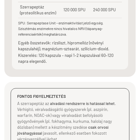
Szerrapeptáz
120 000 SPU
240 000 SPU
(proteolitikus enzim)
SPU: Serrapeptase Unit – enzimaktivitást jelző egység.
Szisztémás enzimekre nincs hivatalos NRV (tápanyag-
referenciaérték) meghatározva.
Egyéb összetevők: rizsliszt, hipromellóz (növényi
kapszulahéj), magnézium-sztearát, szilícium-dioxid.
Kiszerelés: 120 kapszula – napi 1–2 kapszulával 60–120
napra elegendő.
FONTOS FIGYELMEZTETÉS
A szerrapeptáz az
alvadási rendszerre is hatással lehet
.
Vérhígító, véralvadásgátló gyógyszerek (pl. aszpirin,
warfarin, NOAC-ok) vagy véralvadást befolyásoló
gyógynövények (pl. fokhagyma, kurkuma, halolaj nagy
dózisban) mellett a készítmény szedése
csak orvosi
jóváhagyással
javasolt, ellenkező esetben fokozott
vérzésveszéllyel járhat.