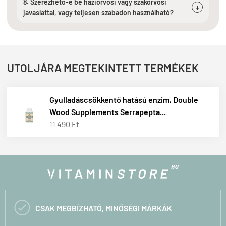
8. Szerezhető-e be háziorvosi vagy szakorvosi
+
javaslattal, vagy teljesen szabadon használható?
UTOLJÁRA MEGTEKINTETT TERMÉKEK
Gyulladáscsökkentő hatású enzim, Double
Wood Supplements Serrapepta...
11 490 Ft

CSAK MEGBÍZHATÓ, MINŐSÉGI MÁRKÁK