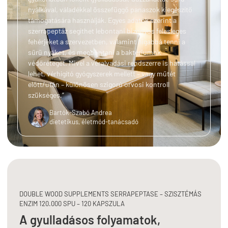
nyálkával, váladékkal összefüggő panaszok kiegészítő
támogatására használják. Egyes adatok szerint a
szerrapeptáz segíthet lebontani bizonyos felesleges
fehérjéket a szervezetben, valamint hígabbá tenni a
sűrű nyákot, és megbontani a baktériumok
védőrétegét. Mivel a véralvadási rendszerre is hatással
lehet, vérhígító gyógyszerek mellett – vagy műtét
előtt/után – különösen szigorú orvosi kontroll
szükséges.”
Bartók-Szabó Andrea
dietetikus, életmód-tanácsadó
DOUBLE WOOD SUPPLEMENTS SERRAPEPTASE – SZISZTÉMÁS
ENZIM 120.000 SPU – 120 KAPSZULA
A gyulladásos folyamatok,