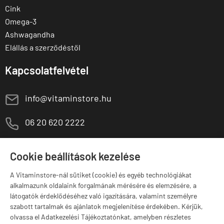
Cink
Omega-3
Ashwagandha
Elállás a szerződéstől
Kapcsolatfelvétel
E
info@vitaminstore.hu
M
06 20 620 2222
1141 Budapest,
T
Szugló u. 83-85.
Cookie beállítások kezelése
H-P:
10:00-18:00
A Vitaminstore-nál sütiket (cookie) és egyéb technológiákat
Márkák
alkalmazunk oldalaink forgalmának mérésére és elemzésére, a
látogatók érdeklődéséhez való igazítására, valamint személyre
szabott tartalmak és ajánlatok megjelenítése érdekében. Kérjük,
olvassa el Adatkezelési Tájékoztatónkat, amelyben részletes