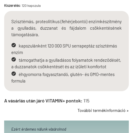
Kiszerelés:
120 kapszula
Szisztémás, proteolitikus (fehérjebontó) enzimkészítmény
a gyulladás, duzzanat és fájdalom csökkentésének
támogatására.
kapszulánként 120 000 SPU serrapeptáz szisztémás
enzim
támogathatja a gyulladásos folyamatok rendeződését,
a duzzanatok csökkentését és az ízületi komfortot
éhgyomorra fogyasztandó, glutén- és GMO-mentes
formula
A vásárlás után járó VITAMIN+ pontok:
115
További termékinformáció »
Ezért érdemes nálunk vásárolnod