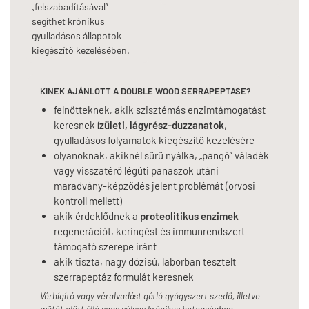
„felszabadításával”
segíthet krónikus
gyulladásos állapotok
kiegészítő kezelésében.
KINEK AJÁNLOTT A DOUBLE WOOD SERRAPEPTASE?
felnőtteknek, akik szisztémás enzimtámogatást
keresnek
ízületi, lágyrész-duzzanatok
,
gyulladásos folyamatok kiegészítő kezelésére
olyanoknak, akiknél sűrű nyálka, „pangó” váladék
vagy visszatérő légúti panaszok utáni
maradvány-képződés jelent problémát (orvosi
kontroll mellett)
akik érdeklődnek a
proteolitikus enzimek
regenerációt, keringést és immunrendszert
támogató szerepe iránt
akik tiszta, nagy dózisú, laborban tesztelt
szerrapeptáz formulát keresnek
Vérhígító vagy véralvadást gátló gyógyszert szedő, illetve