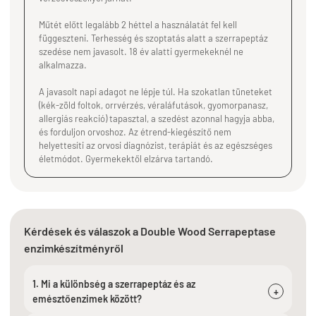
Műtét előtt legalább 2 héttel a használatát fel kell
függeszteni. Terhesség és szoptatás alatt a szerrapeptáz
szedése nem javasolt. 18 év alatti gyermekeknél ne
alkalmazza.
A javasolt napi adagot ne lépje túl. Ha szokatlan tüneteket
(kék-zöld foltok, orrvérzés, véraláfutások, gyomorpanasz,
allergiás reakció) tapasztal, a szedést azonnal hagyja abba,
és forduljon orvoshoz. Az étrend-kiegészítő nem
helyettesíti az orvosi diagnózist, terápiát és az egészséges
életmódot. Gyermekektől elzárva tartandó.
Kérdések és válaszok a Double Wood Serrapeptase
enzimkészítményről
1. Mi a különbség a szerrapeptáz és az
+
emésztőenzimek között?