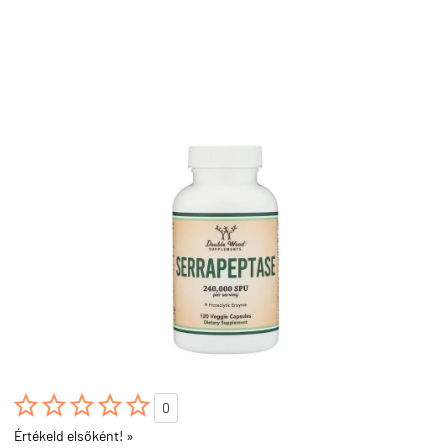





0
Értékeld elsőként! »