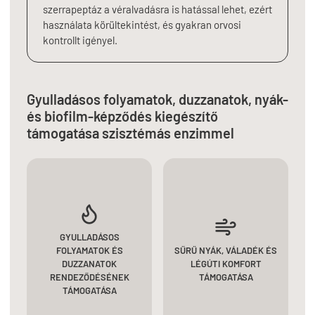
szerrapeptáz a véralvadásra is hatással lehet, ezért
használata körültekintést, és gyakran orvosi
kontrollt igényel.
Gyulladásos folyamatok, duzzanatok, nyák-
és biofilm-képződés kiegészítő
támogatása szisztémás enzimmel
GYULLADÁSOS
FOLYAMATOK ÉS
SŰRŰ NYÁK, VÁLADÉK ÉS
DUZZANATOK
LÉGÚTI KOMFORT
RENDEZŐDÉSÉNEK
TÁMOGATÁSA
TÁMOGATÁSA