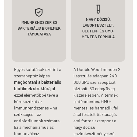
NAGY DÓZISÚ,
IMMUNRENDSZER ÉS
LABORTESZTELT,
BAKTERIÁLIS BIOFILMEK
GLUTÉN- ÉS GMO-
TÁMOGATÁSA
MENTES FORMULA
Egyes kutatások szerint a
A Double Wood minden 2
szerrapeptáz képes
kapszulás adagban 240
megbontani a bakteriális
000 SPU szerrapeptázt
biofilmek struktúráját
,
biztosít, 60 adag/üveg
ezzel elérhetőbbé téve a
kiszerelésben. A termék
kórokozókat az
gluténmentes, GMO-
immunrendszer és – ha
mentes, és harmadik fél
szükséges – az
által tesztelt tisztaságú,
antibiotikumok számára.
ami fontos szempont a
Ez a mechanizmus az
nagy dózisú
immunválasz
enzimkészítményeknél.