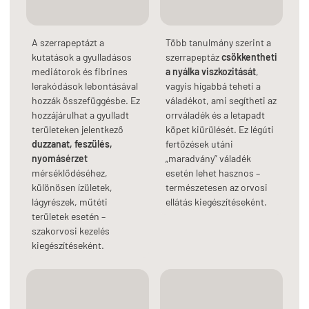
A szerrapeptázt a
Több tanulmány szerint a
kutatások a gyulladásos
szerrapeptáz
csökkentheti
mediátorok és fibrines
a nyálka viszkozitását
,
lerakódások lebontásával
vagyis hígabbá teheti a
hozzák összefüggésbe. Ez
váladékot, ami segítheti az
hozzájárulhat a gyulladt
orrváladék és a letapadt
területeken jelentkező
köpet kiürülését. Ez légúti
duzzanat, feszülés,
fertőzések utáni
nyomásérzet
„maradvány” váladék
mérséklődéséhez,
esetén lehet hasznos –
különösen ízületek,
természetesen az orvosi
lágyrészek, műtéti
ellátás kiegészítéseként.
területek esetén –
szakorvosi kezelés
kiegészítéseként.