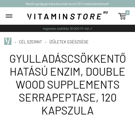
Reishi gyógygomba kivonat most 20% kedvezménnyel!
0

Ingyenes szállítás 19 000 Ft-tól ✓
»
CÉL SZERINT
»
ÍZÜLETEK EGÉSZSÉGE
GYULLADÁSCSÖKKENTŐ
HATÁSÚ ENZIM, DOUBLE
WOOD SUPPLEMENTS
SERRAPEPTASE, 120
KAPSZULA