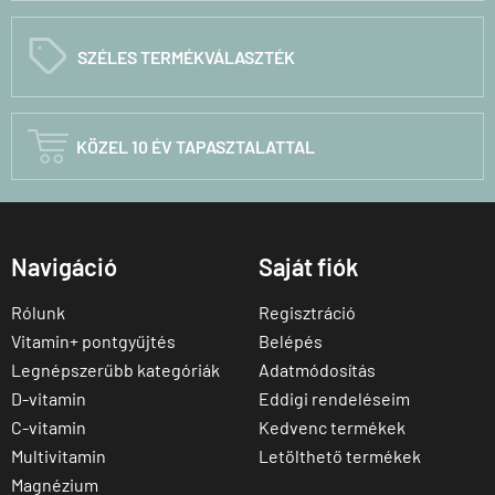
C
SZÉLES TERMÉKVÁLASZTÉK

KÖZEL 10 ÉV TAPASZTALATTAL
Navigáció
Saját fiók
Rólunk
Regisztráció
Vitamin+ pontgyűjtés
Belépés
Legnépszerűbb kategóriák
Adatmódosítás
D-vitamin
Eddigi rendeléseim
C-vitamin
Kedvenc termékek
Multivitamin
Letölthető termékek
Magnézium