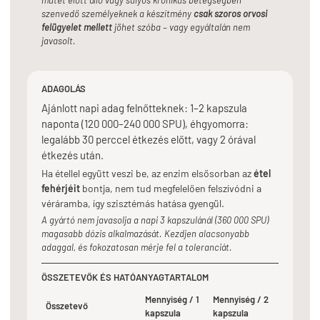
műtét előtt álló vagy súlyos krónikus betegségben
szenvedő személyeknek a készítmény
csak szoros orvosi
felügyelet mellett
jöhet szóba – vagy egyáltalán nem
javasolt.
ADAGOLÁS
Ajánlott napi adag felnőtteknek: 1–2 kapszula
naponta (120 000–240 000 SPU), éhgyomorra:
legalább 30 perccel étkezés előtt, vagy 2 órával
étkezés után.
Ha étellel együtt veszi be, az enzim elsősorban az
étel
fehérjéit
bontja, nem tud megfelelően felszívódni a
véráramba, így szisztémás hatása gyengül.
A gyártó nem javasolja a napi 3 kapszulánál (360 000 SPU)
magasabb dózis alkalmazását. Kezdjen alacsonyabb
adaggal, és fokozatosan mérje fel a toleranciát.
ÖSSZETEVŐK ÉS HATÓANYAGTARTALOM
Mennyiség / 1
Mennyiség / 2
Összetevő
kapszula
kapszula