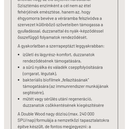
Szisztémás enzimként a cél nem az étel
fehérjéinek emésztése, hanem az, hogy
éhgyomorra bevéve a véráramba felszívódva a
szervezet különböző szöveteiben támogassa a
gyulladással, duzzanattal és nyák-képződéssel
összefüggő folyamatok rendeződését.
A gyakorlatban a szerrapeptázt leggyakrabban:
ízületi és lágyrész-komfort, duzzanatok
rendeződésének támogatására,
a sűrű nyálka és váladék cseppfolyósítására
(orrgarat, légutak),
bakteriális biofilmek „fellazításának”
támogatására (az immunrendszer munkájának
segítésére),
műtét vagy sérülés utáni regeneráció,
duzzanatok csökkentésének kiegészítésére
A Double Wood nagy dózisú (max. 240 000
SPU/nap) formulája a nemzetközi tapasztalatokra
építve készült, de fontos megjegyezni: a