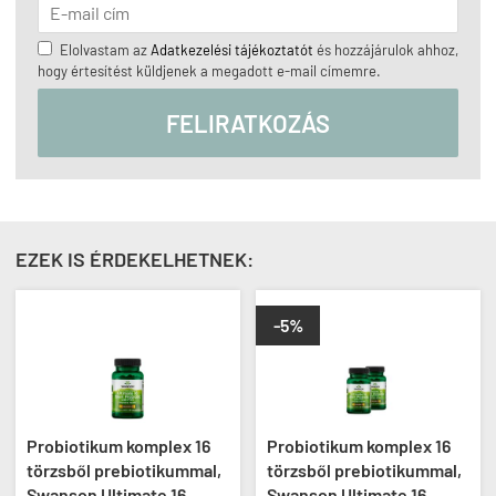
Elolvastam az
Adatkezelési tájékoztatót
és hozzájárulok ahhoz,
hogy értesítést küldjenek a megadott e-mail címemre.
FELIRATKOZÁS
EZEK IS ÉRDEKELHETNEK:
-5%
x 16
Probiotikum komplex 16
Teljes spektrumú en
ummal,
törzsből prebiotikummal,
formula, Now Digest
6
Swanson Ultimate 16
Ultimate, 60 kapszula