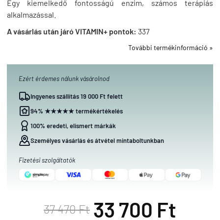
Egy kiemelkedő fontosságú enzim, számos terápiás
alkalmazással.
A vásárlás után járó VITAMIN+ pontok:
337
További termékinformáció »
Ezért érdemes nálunk vásárolnod
Ingyenes szállítás 19 000 Ft felett
94% ★★★★★ termékértékelés
100% eredeti, elismert márkák
Személyes vásárlás és átvétel mintaboltunkban
Fizetési szolgáltatók
33 700 Ft
37 470 Ft