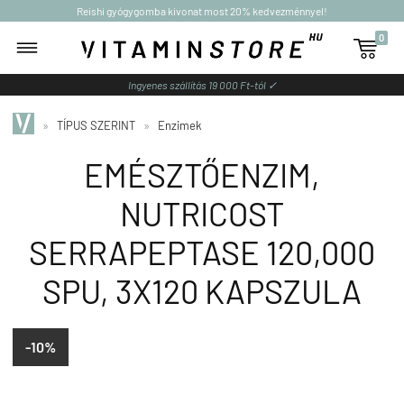
Reishi gyógygomba kivonat most 20% kedvezménnyel!
0

Ingyenes szállítás 19 000 Ft-tól ✓
»
TÍPUS SZERINT
»
Enzimek
EMÉSZTŐENZIM,
NUTRICOST
SERRAPEPTASE 120,000
SPU, 3X120 KAPSZULA
-10%