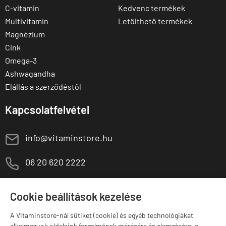
C-vitamin
Kedvenc termékek
Multivitamin
Letölthető termékek
Magnézium
Cink
Omega-3
Ashwagandha
Elállás a szerződéstől
Kapcsolatfelvétel
E
info@vitaminstore.hu
M
06 20 620 2222
1141 Budapest,
T
Szugló u. 83-85.
Cookie beállítások kezelése
H-P:
10:00-18:00
A Vitaminstore-nál sütiket (cookie) és egyéb technológiákat
alkalmazunk oldalaink forgalmának mérésére és elemzésére, a