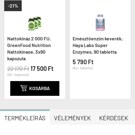
-21%
Nattokináz 2 000 FU,
Emésztőenzim keverék,
GreenFood Nutrition
Haya Labs Super
Nattokinase, 3x90
Enzymes, 90 tabletta
kapszula
5 790 Ft
22 170 Ft
17 500 Ft
(64 / tabletta)
(65 / kapszula)

KOSÁRBA
TERMÉKLEÍRÁS
VÉLEMÉNYEK
KÉRDÉSEK