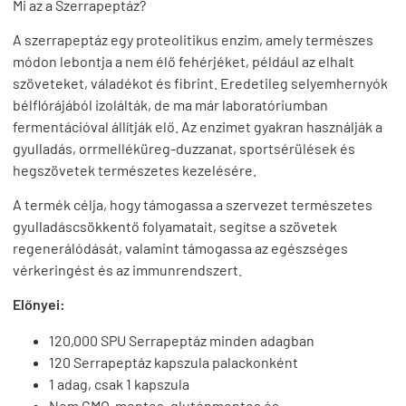
Mi az a Szerrapeptáz?
A szerrapeptáz egy proteolitikus enzim, amely természes
módon lebontja a nem élő fehérjéket, például az elhalt
szöveteket, váladékot és fibrint. Eredetileg selyemhernyók
bélflórájából izolálták, de ma már laboratóriumban
fermentációval állítják elő. Az enzimet gyakran használják a
gyulladás, orrmelléküreg-duzzanat, sportsérülések és
hegszövetek természetes kezelésére.
A termék célja, hogy támogassa a szervezet természetes
gyulladáscsökkentő folyamatait, segítse a szövetek
regenerálódását, valamint támogassa az egészséges
vérkeringést és az immunrendszert.
Előnyei:
120,000 SPU Serrapeptáz minden adagban
120 Serrapeptáz kapszula palackonként
1 adag, csak 1 kapszula
Nem GMO-mentes, gluténmentes és