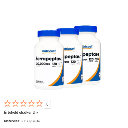





0
Értékeld elsőként! »
Kiszerelés:
360 kapszula