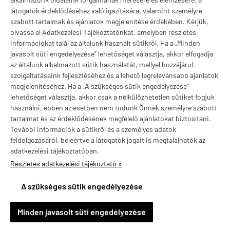
Márkák
látogatók érdeklődéséhez való igazítására, valamint személyre
szabott tartalmak és ajánlatok megjelenítése érdekében. Kérjük,
olvassa el Adatkezelési Tájékoztatónkat, amelyben részletes
információkat talál az általunk használt sütikről. Ha a „Minden
Valuta választás
javasolt süti engedélyezése” lehetőséget választja, akkor elfogadja
az általunk alkalmazott sütik használatát, mellyel hozzájárul
szolgáltatásaink fejlesztéséhez és a lehető legrelevánsabb ajánlatok
megjelenítéséhez. Ha a „A szükséges sütik engedélyezése”
lehetőséget választja, akkor csak a nélkülözhetetlen sütiket fogjuk
használni, ebben az esetben nem tudunk Önnek személyre szabott
tartalmat és az érdeklődésének megfelelő ajánlatokat biztosítani.
További információk a sütikről és a személyes adatok
feldolgozásáról, beleértve a látogatók jogait is megtalálhatók az
adatkezelési tájékoztatóban.
Részletes adatkezelési tájékoztató »
vitaminstore.hu -
Vitaminstore / Gymstore Hungary
-
ÁSZF
-
Adatkezelési
tájékoztató
A szükséges sütik engedélyezése
×
Ajánlott termék
Emésztőenzim komplex, Now Super Enzymes, 90 tabletta
Minden javasolt süti engedélyezése
Részletek »