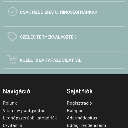

CSAK MEGBÍZHATÓ, MINŐSÉGI MÁRKÁK
C
SZÉLES TERMÉKVÁLASZTÉK

KÖZEL 10 ÉV TAPASZTALATTAL
Navigáció
Saját fiók
Rólunk
Regisztráció
Vitamin+ pontgyűjtés
Belépés
Legnépszerűbb kategóriák
Adatmódosítás
D-vitamin
Eddigi rendeléseim