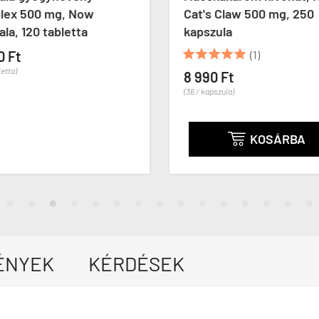
lex 500 mg, Now
Cat's Claw 500 mg, 250
ala, 120 tabletta
kapszula





0 Ft
(1)
letta)
8 990 Ft
(36 / kapszula)
KOSÁRBA

ÉNYEK
KÉRDÉSEK