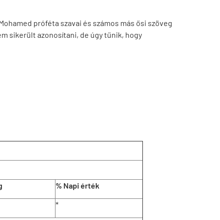
, Mohamed próféta szavai és számos más ősi szöveg
m sikerült azonosítani, de úgy tűnik, hogy
g
% Napi érték
*