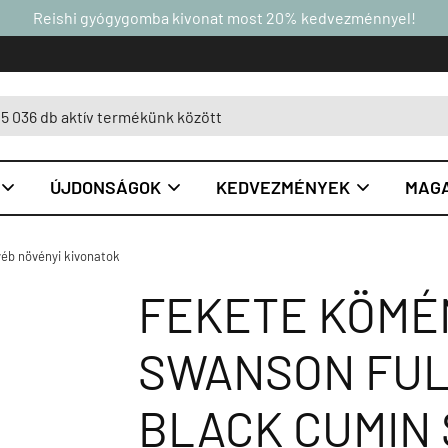
Reishi gyógygomba kivonat most 20% kedvezménnyel!
ÚJDONSÁGOK
KEDVEZMÉNYEK
MAGA



éb növényi kivonatok
FEKETE KÖMÉ
SWANSON FUL
BLACK CUMIN 