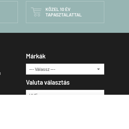
KÖZEL 10 ÉV

TAPASZTALATTAL
Márkák
u
Valuta választás