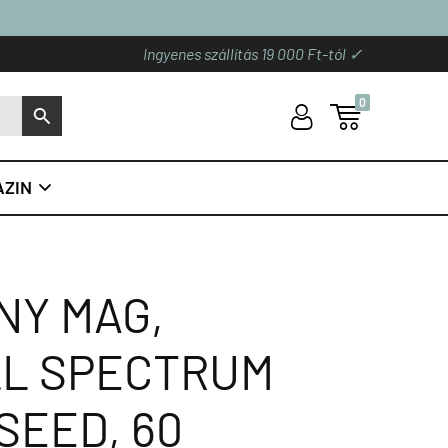
Ingyenes szállítás 19 000 Ft-tól ✓
0
U

S
ZIN

NY MAG,
L SPECTRUM
SEED, 60