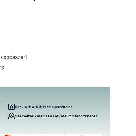
 csodaszer!
42
94% ★★★★★ termékértékelés
Személyes vásárlás és átvétel mintaboltunkban