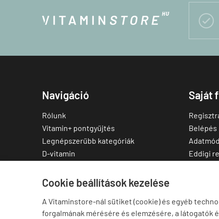

Navigáció
Saját 
Rólunk
Regisztr
Vitamin+ pontgyűjtés
Belépés
Legnépszerűbb kategóriák
Adatmód
D-vitamin
Eddigi r
C-vitamin
Kedvenc
Multivitamin
Letölthe
Cookie beállítások kezelése
Magnézium
A Vitaminstore-nál sütiket (cookie) és egyéb techno
Cink
forgalmának mérésére és elemzésére, a látogatók 
Omega-3