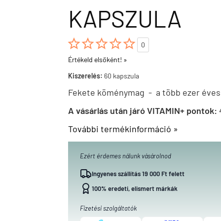
KAPSZULA





0
Értékeld elsőként! »
Kiszerelés:
60 kapszula
Fekete köménymag - a több ezer éves
A vásárlás után járó VITAMIN+ pontok:
További termékinformáció »
Ezért érdemes nálunk vásárolnod
Ingyenes szállítás 19 000 Ft felett
100% eredeti, elismert márkák
Fizetési szolgáltatók