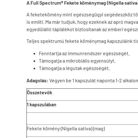
A Full Spectrum® Fekete köménymag (Nigella sativa)
A feketekömény mint egészségügyi segédeszköz törté
is említi. Ma már tudjuk, hogy ezeknek az apró magv
egyedülálló táplálékot biztosítanak az emberi egész
Teljes spektrumú fekete köménymag kapszuláink tis
Fenntartja az immunrendszer egészségét.
Támogatja a mikrobiális egyensúlyt.
Támogatja a légutak egészségét.
Adagolás:
Vegyen be 1 kapszulát naponta 1-2 alkalo
Összetevők
1 kapszulában
Fekete kömény (Nigella sativa) (mag)