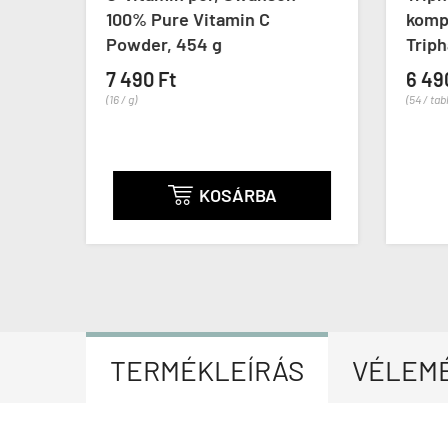
100% Pure Vitamin C
komp
Powder, 454 g
Triph
7 490 Ft
6 49
(16 / g)
(54 / tab
KOSÁRBA

TERMÉKLEÍRÁS
VÉLEM