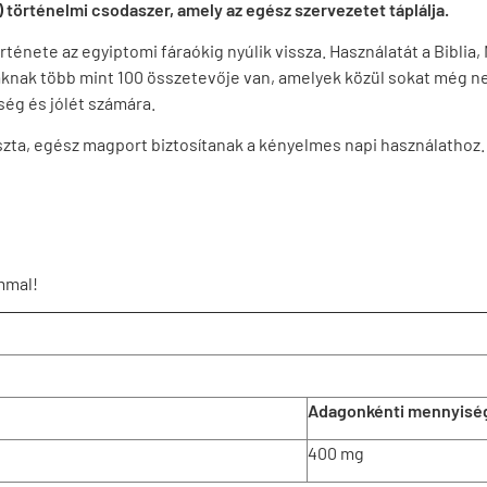
 történelmi csodaszer, amely az egész szervezetet táplálja.
nete az egyiptomi fáraókig nyúlik vissza. Használatát a Biblia
aknak több mint 100 összetevője van, amelyek közül sokat még ne
ség és jólét számára.
zta, egész magport biztosítanak a kényelmes napi használathoz.
mmal!
Adagonkénti mennyisé
400 mg