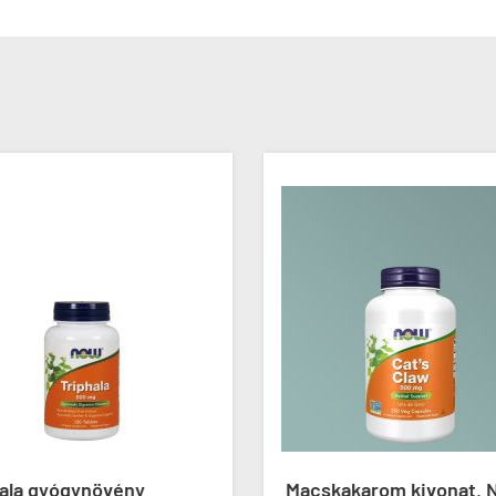
hala gyógynövény
Macskakarom kivonat, 