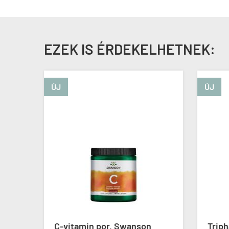
EZEK IS ÉRDEKELHETNEK:
ÚJ
ÚJ
 mg,
C-vitamin por, Swanson
Trip