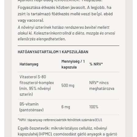
Fogyasztása étkezés közben javasolt. A legjobb, ha
zsírt is tartalmazó főétkezés mellé veszi be (pl. ebéd
vagy vacsora).
A növényi szterinek hatása rendszeres bevitel mellett
alakul ki. Koleszterinkontrollnál a diéta, mozgás és orvosi
ellenőrzés elengedhetetlen.
HATÓANYAGTARTALOM 1 KAPSZULÁBAN
Mennyiség / 1
Hatóanyag
% NRV*
kapszula
Vitasterol S-80
fitoszterol-komplex
NRV* nincs
500 mg
(min. 95% növényi
meghatározva
szterin)
B5-vitamin
6 mg
100%
(pantoténsav)
*NRV: tápanyag-referenciaérték felnőttek számára (EU).
Egyéb összetevők: mikrokristályos cellulóz, növényi
kapszulahéj (HPMC), csomósodást gátló anyagok a gyártó