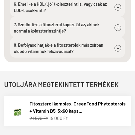
6. Emeli-e a HDL („jó”) koleszterint is, vagy csak az
+
LDL-t csökkenti?
7. Szedheti-e a fitoszterol kapszulát az, akinek
+
normál a koleszterinszintje?
8. Befolyásolhatják-e a fitoszterolok más zsírban
+
oldódó vitaminok felszívódását?
UTOLJÁRA MEGTEKINTETT TERMÉKEK
Fitoszterol komplex, GreenFood Phytosterols
+ Vitamin B5, 3x60 kaps...
21 570 Ft
19 000 Ft