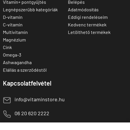
Vitamin+ pontgyűjtés
Belépés
Legnépszerűbb kategóriák
Adatmódosítás
D-vitamin
Eddigi rendeléseim
C-vitamin
Kedvenc termékek
Multivitamin
Letölthető termékek
Magnézium
Cink
Omega-3
Ashwagandha
Elállás a szerződéstől
Kapcsolatfelvétel
E
info@vitaminstore.hu
M
06 20 620 2222
1141 Budapest,
T