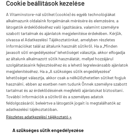
Szugló u. 83-85.
Cookie beállítások kezelése
H-P:
10:00-18:00
A Vitaminstore-nál sütiket (cookie) és egyéb technológiákat
Márkák
alkalmazunk oldalaink forgalmának mérésére és elemzésére, a
látogatók érdeklődéséhez való igazítására, valamint személyre
szabott tartalmak és ajánlatok megjelenítése érdekében. Kérjük,
olvassa el Adatkezelési Tájékoztatónkat, amelyben részletes
információkat talál az általunk használt sütikről. Ha a „Minden
Valuta választás
javasolt süti engedélyezése” lehetőséget választja, akkor elfogadja
az általunk alkalmazott sütik használatát, mellyel hozzájárul
szolgáltatásaink fejlesztéséhez és a lehető legrelevánsabb ajánlatok
megjelenítéséhez. Ha a „A szükséges sütik engedélyezése”
lehetőséget választja, akkor csak a nélkülözhetetlen sütiket fogjuk
használni, ebben az esetben nem tudunk Önnek személyre szabott
tartalmat és az érdeklődésének megfelelő ajánlatokat biztosítani.
További információk a sütikről és a személyes adatok
feldolgozásáról, beleértve a látogatók jogait is megtalálhatók az
adatkezelési tájékoztatóban.
Részletes adatkezelési tájékoztató »
vitaminstore.hu -
Vitaminstore / Gymstore Hungary
-
ÁSZF
-
Adatkezelési
tájékoztató
A szükséges sütik engedélyezése