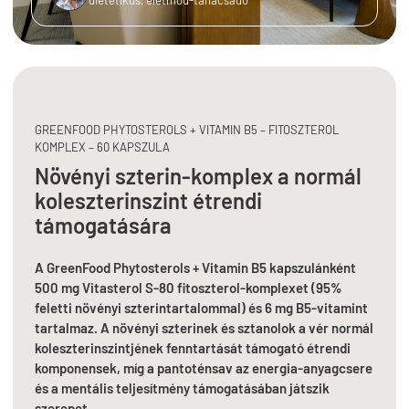
GREENFOOD PHYTOSTEROLS + VITAMIN B5 – FITOSZTEROL
KOMPLEX – 60 KAPSZULA
Növényi szterin-komplex a normál
koleszterinszint étrendi
támogatására
A GreenFood Phytosterols + Vitamin B5 kapszulánként
500 mg Vitasterol S-80 fitoszterol-komplexet (95%
feletti növényi szterintartalommal) és 6 mg B5-vitamint
tartalmaz. A növényi szterinek és sztanolok a vér normál
koleszterinszintjének fenntartását támogató étrendi
komponensek, míg a pantoténsav az energia-anyagcsere
és a mentális teljesítmény támogatásában játszik
szerepet.