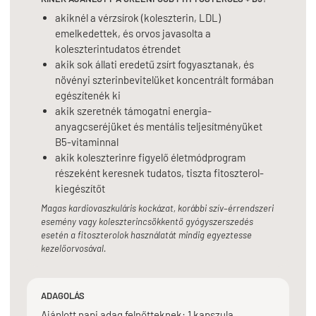
akiknél a vérzsírok (koleszterin, LDL)
emelkedettek, és orvos javasolta a
koleszterintudatos étrendet
akik sok állati eredetű zsírt fogyasztanak, és
növényi szterinbevitelüket koncentrált formában
egészítenék ki
akik szeretnék támogatni energia-
anyagcseréjüket és mentális teljesítményüket
B5-vitaminnal
akik koleszterinre figyelő életmódprogram
részeként keresnek tudatos, tiszta fitoszterol-
kiegészítőt
Magas kardiovaszkuláris kockázat, korábbi szív–érrendszeri
esemény vagy koleszterincsökkentő gyógyszerszedés
esetén a fitoszterolok használatát mindig egyeztesse
kezelőorvosával.
ADAGOLÁS
Ajánlott napi adag felnőtteknek: 1 kapszula.