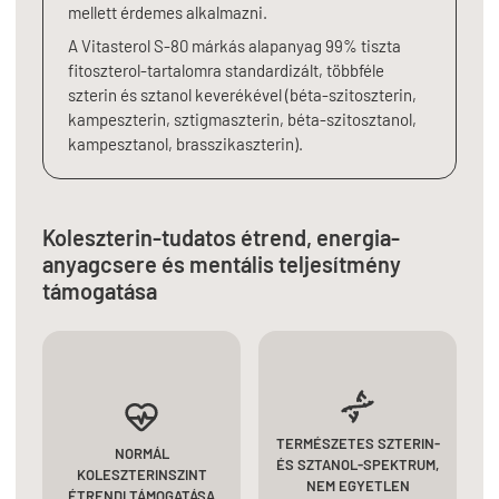
mellett érdemes alkalmazni.
A Vitasterol S-80 márkás alapanyag 99% tiszta
fitoszterol-tartalomra standardizált, többféle
szterin és sztanol keverékével (béta-szitoszterin,
kampeszterin, sztigmaszterin, béta-szitosztanol,
kampesztanol, brasszikaszterin).
Koleszterin-tudatos étrend, energia-
anyagcsere és mentális teljesítmény
támogatása
TERMÉSZETES SZTERIN-
NORMÁL
ÉS SZTANOL-SPEKTRUM,
KOLESZTERINSZINT
NEM EGYETLEN
ÉTRENDI TÁMOGATÁSA