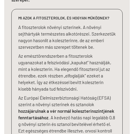
MI AZOK A FITOSZTEROLOK, ÉS HOGYAN MŰKÖDNEK?
A fitoszterolok növényi szterinek. A növényi
sejthártyák természetes alkotórészei. Szerkezetük
nagyon hasonlít a koleszterinre, de az emberi
szervezetben más szerepet töltenek be.
Az emésztőrendszerben a fitoszterolok
ugyanazokat a felszívódási „kapukat” használják,
mint a koleszterin. Ha elegendő fitoszterol jut az
étrendbe, ezek részben „elfoglalják” ezeket a
helyeket. Így az étkezéssel bevitt koleszterin
kisebb hányada tud felszívódni.
Az Európai Élelmiszerbiztonsági Hatóság (EFSA)
szerint a növényi szterinek és sztanolok
hozzájárulnak a vér normál koleszterinszintjének
fenntartásához
. A kedvező hatás napi legalább 0,8
g növényi szterin és sztanol bevitelével érhető el.
Ezt egészséges étrendbe illesztve, orvosi kontroll