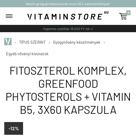
Reishi gyógygomba kivonat most 20% kedvezménnyel!
0

Ingyenes szállítás 19 000 Ft-tól ✓
»
TÍPUS SZERINT
»
Gyógynövény készítmények
»
Egyéb növényi kivonatok
FITOSZTEROL KOMPLEX,
GREENFOOD
PHYTOSTEROLS + VITAMIN
B5, 3X60 KAPSZULA
-12%