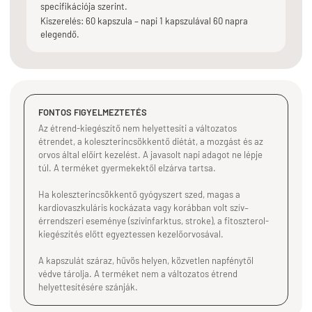
specifikációja szerint.
Kiszerelés: 60 kapszula – napi 1 kapszulával 60 napra
elegendő.
FONTOS FIGYELMEZTETÉS
Az étrend-kiegészítő nem helyettesíti a változatos
étrendet, a koleszterincsökkentő diétát, a mozgást és az
orvos által előírt kezelést. A javasolt napi adagot ne lépje
túl. A terméket gyermekektől elzárva tartsa.
Ha koleszterincsökkentő gyógyszert szed, magas a
kardiovaszkuláris kockázata vagy korábban volt szív–
érrendszeri eseménye (szívinfarktus, stroke), a fitoszterol-
kiegészítés előtt egyeztessen kezelőorvosával.
A kapszulát száraz, hűvös helyen, közvetlen napfénytől
védve tárolja. A terméket nem a változatos étrend
helyettesítésére szánják.