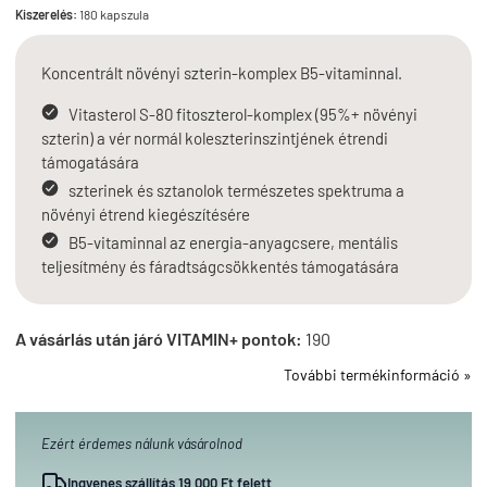
Kiszerelés:
180 kapszula
Koncentrált növényi szterin-komplex B5-vitaminnal.
Vitasterol S-80 fitoszterol-komplex (95%+ növényi
szterin) a vér normál koleszterinszintjének étrendi
támogatására
szterinek és sztanolok természetes spektruma a
növényi étrend kiegészítésére
B5-vitaminnal az energia-anyagcsere, mentális
teljesítmény és fáradtságcsökkentés támogatására
A vásárlás után járó VITAMIN+ pontok:
190
További termékinformáció »
Ezért érdemes nálunk vásárolnod
Ingyenes szállítás 19 000 Ft felett