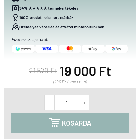
94% ★★★★★ termékértékelés
100% eredeti, elismert márkák
Személyes vásárlás és átvétel mintaboltunkban
Fizetési szolgáltatók
19 000 Ft
21 570 Ft
(106 Ft / kapszula)



KOSÁRBA