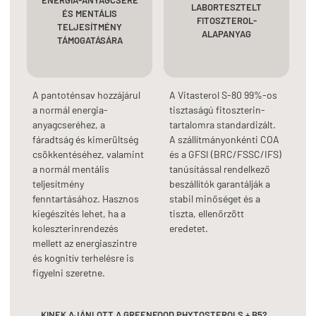
ENERGIA-ANYAGCSERE
LABORTESZTELT
ÉS MENTÁLIS
FITOSZTEROL-
TELJESÍTMÉNY
ALAPANYAG
TÁMOGATÁSÁRA
A pantoténsav hozzájárul
A Vitasterol S-80 99%-os
a normál energia-
tisztaságú fitoszterin-
anyagcseréhez, a
tartalomra standardizált.
fáradtság és kimerültség
A szállítmányonkénti COA
csökkentéséhez, valamint
és a GFSI (BRC/FSSC/IFS)
a normál mentális
tanúsítással rendelkező
teljesítmény
beszállítók garantálják a
fenntartásához. Hasznos
stabil minőséget és a
kiegészítés lehet, ha a
tiszta, ellenőrzött
koleszterinrendezés
eredetet.
mellett az energiaszintre
és kognitív terhelésre is
figyelni szeretne.
KINEK AJÁNLOTT A GREENFOOD PHYTOSTEROLS + B5?