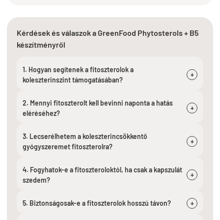
Kérdések és válaszok a GreenFood Phytosterols + B5
készítményről
1. Hogyan segítenek a fitoszterolok a
+
koleszterinszint támogatásában?
2. Mennyi fitoszterolt kell bevinni naponta a hatás
+
eléréséhez?
3. Lecserélhetem a koleszterincsökkentő
+
gyógyszeremet fitoszterolra?
4. Fogyhatok-e a fitoszteroloktól, ha csak a kapszulát
+
szedem?
5. Biztonságosak-e a fitoszterolok hosszú távon?
+