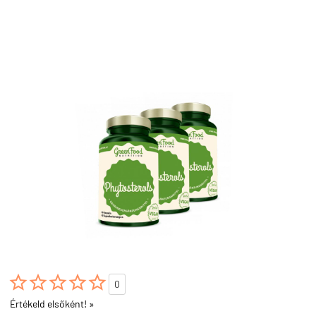





0
Értékeld elsőként! »