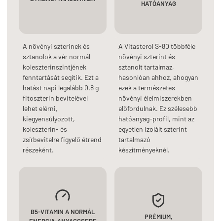
HATÓANYAG
A növényi szterinek és
A Vitasterol S-80 többféle
sztanolok a vér normál
növényi szterint és
koleszterinszintjének
sztanolt tartalmaz,
fenntartását segítik. Ezt a
hasonlóan ahhoz, ahogyan
hatást napi legalább 0,8 g
ezek a természetes
fitoszterin bevitelével
növényi élelmiszerekben
lehet elérni,
előfordulnak. Ez szélesebb
kiegyensúlyozott,
hatóanyag-profil, mint az
koleszterin- és
egyetlen izolált szterint
zsírbevitelre figyelő étrend
tartalmazó
részeként.
készítményeknél.
B5-VITAMIN A NORMÁL
PRÉMIUM,