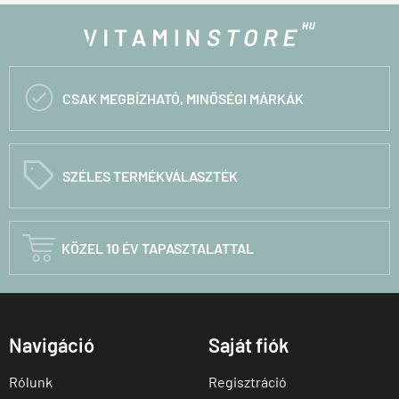

CSAK MEGBÍZHATÓ, MINŐSÉGI MÁRKÁK
C
SZÉLES TERMÉKVÁLASZTÉK

KÖZEL 10 ÉV TAPASZTALATTAL
Navigáció
Saját fiók
Rólunk
Regisztráció