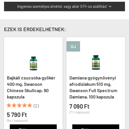
Ingyenes személyes átvétel, vagy akár 0 Ft-os szállítás!

EZEK IS ÉRDEKELHETNEK:
ÚJ
ÚJ
 gyökér
Damiana gyógynövényi
Borágó olaj 1000 m
n
afrodiziákum 510 mg,
Borage Oil, 60 kaps
, 90
Swanson Full Spectrum
7 290 Ft
Damiana, 100 kapszula
(122 / kapszula)
7 090 Ft
(71 / kapszula)