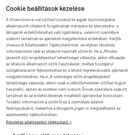
1141 Budapest,
T
Szugló u. 83-85.
Cookie beállítások kezelése
H-P:
10:00-18:00
A Vitaminstore-nál sütiket (cookie) és egyéb technológiákat
Márkák
alkalmazunk oldalaink forgalmának mérésére és elemzésére, a
látogatók érdeklődéséhez való igazítására, valamint személyre
szabott tartalmak és ajánlatok megjelenítése érdekében. Kérjük,
olvassa el Adatkezelési Tájékoztatónkat, amelyben részletes
információkat talál az általunk használt sütikről. Ha a „Minden
Valuta választás
javasolt süti engedélyezése” lehetőséget választja, akkor elfogadja
az általunk alkalmazott sütik használatát, mellyel hozzájárul
szolgáltatásaink fejlesztéséhez és a lehető legrelevánsabb ajánlatok
megjelenítéséhez. Ha a „A szükséges sütik engedélyezése”
lehetőséget választja, akkor csak a nélkülözhetetlen sütiket fogjuk
használni, ebben az esetben nem tudunk Önnek személyre szabott
tartalmat és az érdeklődésének megfelelő ajánlatokat biztosítani.
További információk a sütikről és a személyes adatok
feldolgozásáról, beleértve a látogatók jogait is megtalálhatók az
adatkezelési tájékoztatóban.
Részletes adatkezelési tájékoztató »
vitaminstore.hu -
Vitaminstore / Gymstore Hungary
-
ÁSZF
-
Adatkezelési
tájékoztató