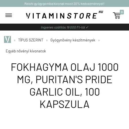
Reishi gyógygomba kivonat most 20% kedvezménnyel!
0

Ingyenes szállítás 19 000 Ft-tól ✓
»
TÍPUS SZERINT
»
Gyógynövény készítmények
»
Egyéb növényi kivonatok
FOKHAGYMA OLAJ 1000
MG, PURITAN'S PRIDE
GARLIC OIL, 100
KAPSZULA