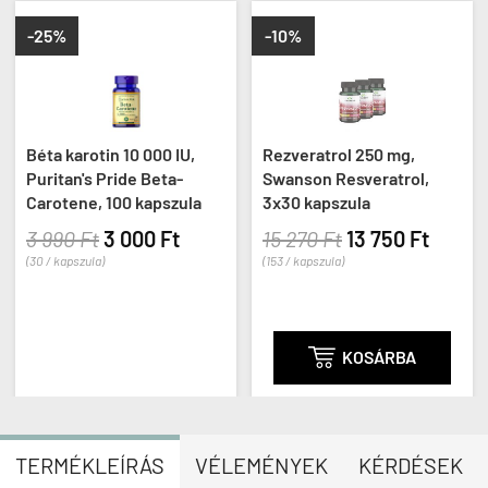
-25%
-10%
Béta karotin 10 000 IU,
Rezveratrol 250 mg,
Puritan's Pride Beta-
Swanson Resveratrol,
Carotene, 100 kapszula
3x30 kapszula
3 990 Ft
3 000 Ft
15 270 Ft
13 750 Ft
(30 / kapszula)
(153 / kapszula)

KOSÁRBA
TERMÉKLEÍRÁS
VÉLEMÉNYEK
KÉRDÉSEK