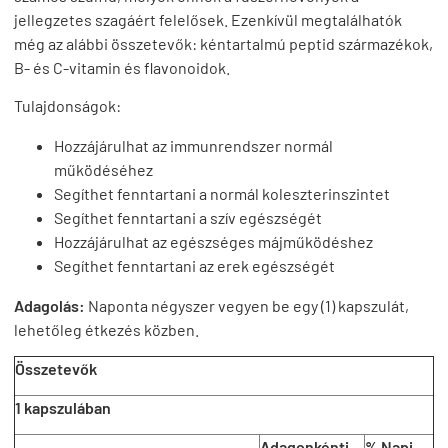
jellegzetes szagáért felelősek. Ezenkívül megtalálhatók
még az alábbi összetevők: kéntartalmú peptid származékok,
B- és C-vitamin és flavonoidok.
Tulajdonságok:
Hozzájárulhat az immunrendszer normál
működéséhez
Segíthet fenntartani a normál koleszterinszintet
Segíthet fenntartani a szív egészségét
Hozzájárulhat az egészséges májműködéshez
Segíthet fenntartani az erek egészségét
Adagolás:
N
aponta négyszer vegyen be egy (1) kapszulát,
lehetőleg étkezés közben.
Összetevők
1 kapszulában
Adagonkénti
% Napi