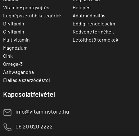
Vitamin+ pontgyűjtés
Belépés
Legnépszerűbb kategóriák
Adatmódosítás
D-vitamin
Eddigi rendeléseim
C-vitamin
Kedvenc termékek
Multivitamin
Letölthető termékek
Magnézium
Cink
Omega-3
Ashwagandha
Elállás a szerződéstől
Kapcsolatfelvétel
E
info@vitaminstore.hu
M
06 20 620 2222