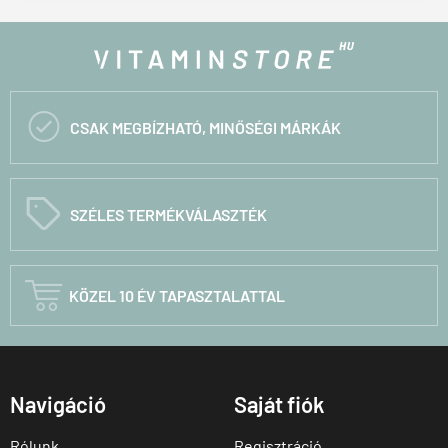

CSAK MEGBÍZHATÓ, MINŐSÉGI MÁRKÁK
C
SZÉLES TERMÉKVÁLASZTÉK

KÖZEL 10 ÉV TAPASZTALATTAL
Navigáció
Saját fiók
Rólunk
Regisztráció