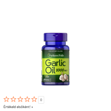





0
Értékeld elsőként! »