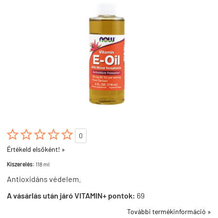





0
Értékeld elsőként! »
Kiszerelés:
118 ml
Antioxidáns védelem.
A vásárlás után járó VITAMIN+ pontok:
69
További termékinformáció »