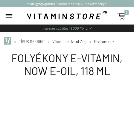
Reishi gyógygomba kivonat most 20% kedvezménnyel!
0

Ingyenes szállítás 19 000 Ft-tól ✓
»
TÍPUS SZERINT
»
Vitaminok A-tól Z-ig
»
E-vitaminok
FOLYÉKONY E-VITAMIN,
NOW E-OIL, 118 ML