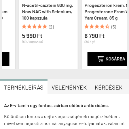
N-acetil-cisztein 600 mg,
Progeszteron krém, Now
Now NAC with Selenium,
Progesterone From Wild
100 kapszula
Yam Cream, 85 g










(2)
(5)
5 990 Ft
6 790 Ft
(60 / kapszula)
(80 / g)

KOSÁRBA
TERMÉKLEÍRÁS
VÉLEMÉNYEK
KÉRDÉSEK
Az E-vitamin egy fontos, zsírban oldódó antioxidáns.
Különösen fontos a sejtek egészségének megőrzésében,
mivel semlegesíti a normál anyagcsere-folyamatok, valamint