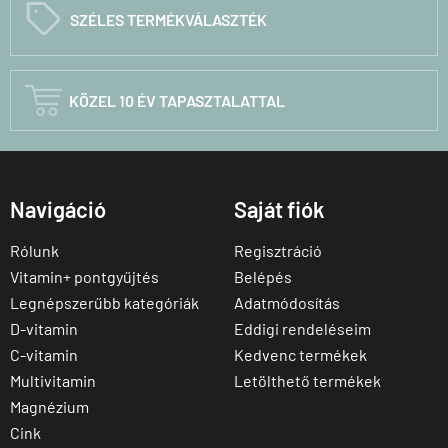
C
SZÉLES TERMÉKVÁLASZTÉK

KÖZEL 10 ÉV TAPASZTALATTAL
Navigáció
Saját fiók
Rólunk
Regisztráció
Vitamin+ pontgyűjtés
Belépés
Legnépszerűbb kategóriák
Adatmódosítás
D-vitamin
Eddigi rendeléseim
C-vitamin
Kedvenc termékek
Multivitamin
Letölthető termékek
Magnézium
Cink