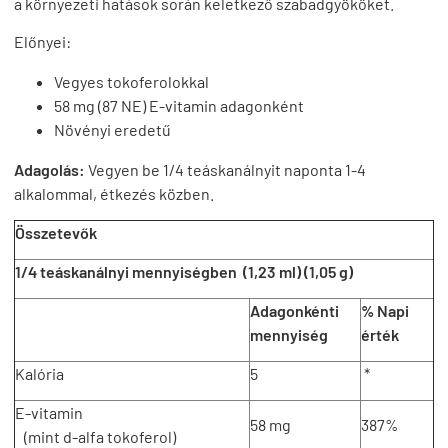
a környezeti hatások során keletkező szabadgyököket.
Előnyei:
Vegyes tokoferolokkal
58 mg (87 NE) E-vitamin adagonként
Növényi eredetű
Adagolás:
Vegyen be 1/4 teáskanálnyit naponta 1-4
alkalommal, étkezés közben.
Összetevők
1/4 teáskanálnyi mennyiségben (1,23 ml) (1,05 g)
Adagonkénti
% Napi
mennyiség
érték
Kalória
5
*
E-vitamin
58 mg
387%
(mint d-alfa tokoferol)