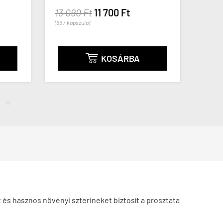
13 090 Ft
11 700 Ft
11 2
(65 / kapszula)
(188 / k
KOSÁRBA

és hasznos növényi szterineket biztosít a prosztata