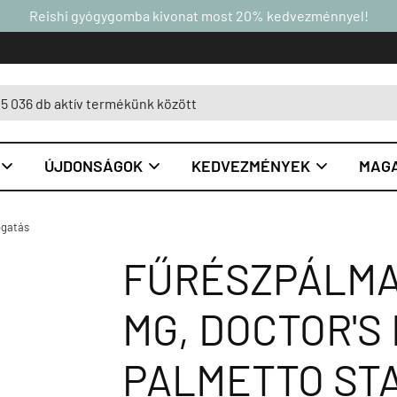
Reishi gyógygomba kivonat most 20% kedvezménnyel!
ÚJDONSÁGOK
KEDVEZMÉNYEK
MAGA



ogatás
FŰRÉSZPÁLMA
MG, DOCTOR'S
PALMETTO ST