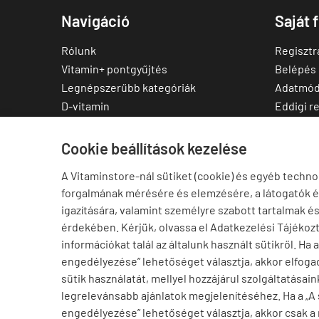
Navigáció
Saját 
Rólunk
Regisztr
Vitamin+ pontgyűjtés
Belépés
Legnépszerűbb kategóriák
Adatmód
D-vitamin
Eddigi r
C-vitamin
Kedvenc
Multivitamin
Letölthe
Cookie beállítások kezelése
Magnézium
A Vitaminstore-nál sütiket (cookie) és egyéb techno
Cink
forgalmának mérésére és elemzésére, a látogatók 
Omega-3
igazítására, valamint személyre szabott tartalmak é
Ashwagandha
érdekében. Kérjük, olvassa el Adatkezelési Tájékoz
Elállás a szerződéstől
információkat talál az általunk használt sütikről. Ha 
engedélyezése” lehetőséget választja, akkor elfogad
sütik használatát, mellyel hozzájárul szolgáltatásain
legrelevánsabb ajánlatok megjelenítéséhez. Ha a „A
engedélyezése” lehetőséget választja, akkor csak a