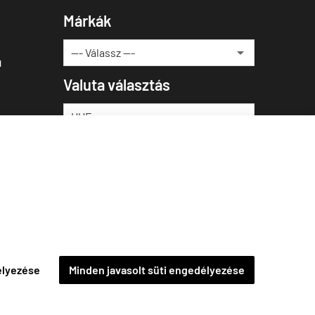
Márkák
u
Valuta választás
élyezése
Minden javasolt süti engedélyezése