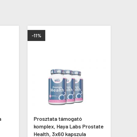
-11%
ÚJ
a
Prosztata támogató
Pros
komplex, Haya Labs Prostate
Exte
Health, 3x60 kapszula
60 k