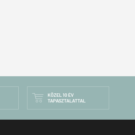
KÖZEL 10 ÉV

TAPASZTALATTAL