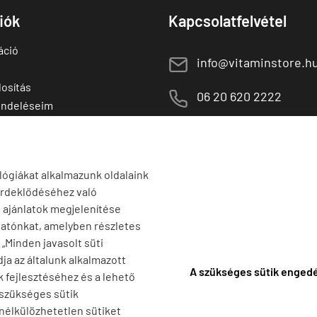
fiók
Kapcsolatfelvétel
áció
E
info@vitaminstore.h
osítás
M
06 20 620 2222
endeléseim
 termékek
1141 Budapest,
T
Szugló u. 83-85.
tő termékek
H-P:
10:00-18:00
lógiákat alkalmazunk oldalaink
érdeklődéséhez való
s ajánlatok megjelenítése
tatónkat, amelyben részletes
a „Minden javasolt süti
ja az általunk alkalmazott
A szükséges sütik enged
k fejlesztéséhez és a lehető
 szükséges sütik
 nélkülözhetetlen sütiket