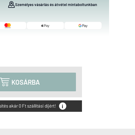
Személyes vásárlás és átvétel mintaboltunkban

KOSÁRBA
i
és akár 0 Ft szállítási díjért!