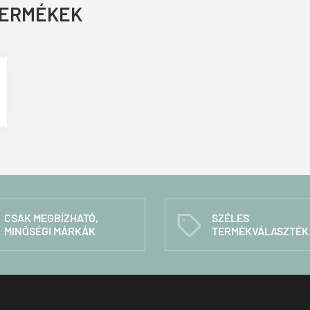
TERMÉKEK
CSAK MEGBÍZHATÓ,
SZÉLES
C
MINŐSÉGI MÁRKÁK
TERMÉKVÁLASZTÉK