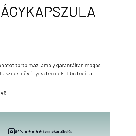
 LÁGYKAPSZULA
onatot tartalmaz, amely garantáltan magas
hasznos növényi szterineket biztosít a
146
94% ★★★★★ termékértékelés