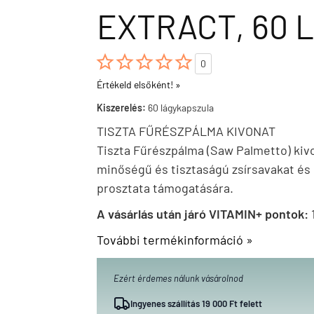
EXTRACT, 60





0
Értékeld elsőként! »
Kiszerelés:
60 lágykapszula
TISZTA FŰRÉSZPÁLMA KIVONAT
Tiszta Fűrészpálma (Saw Palmetto) kiv
minőségű és tisztaságú zsírsavakat és 
prosztata támogatására.
A vásárlás után járó VITAMIN+ pontok:
További termékinformáció »
Ezért érdemes nálunk vásárolnod
Ingyenes szállítás 19 000 Ft felett