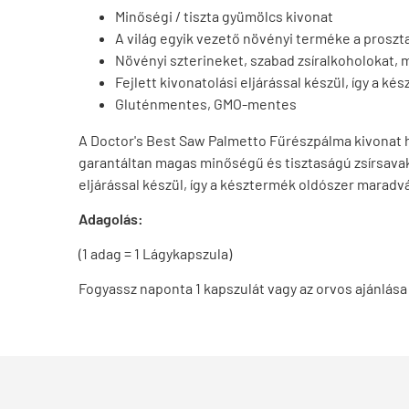
Minőségi / tiszta gyümölcs kivonat
A világ egyik vezető növényi terméke a prosz
Növényi szterineket, szabad zsíralkoholokat, 
Fejlett kivonatolási eljárással készül, így a
Gluténmentes, GMO-mentes
A Doctor's Best Saw Palmetto Fűrészpálma kivonat h
garantáltan magas minőségű és tisztaságú zsírsavak
eljárással készül, így a késztermék oldószer marad
Adagolás:
(1 adag = 1 Lágykapszula)
Fogyassz naponta 1 kapszulát vagy az orvos ajánlása