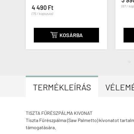
3 99
4 490 Ft
(67 / ka
(75 / kapszula)
KOSÁRBA

TERMÉKLEÍRÁS
VÉLEM
TISZTA FŰRÉSZPÁLMA KIVONAT
Tiszta Fűrészpálma (Saw Palmetto) kivonatot tartalm
támogatására.