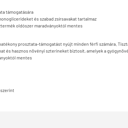
tata támogatására
monoglicerideket és szabad zsírsavakat tartalmaz
 késztermék oldószer maradványoktól mentes
atékony prosztata-támogatást nyújt minden férfi számára. Tiszt
at és hasznos növényi szterineket biztosít, amelyek a gyógynövé
ványoktól mentes
 szerint