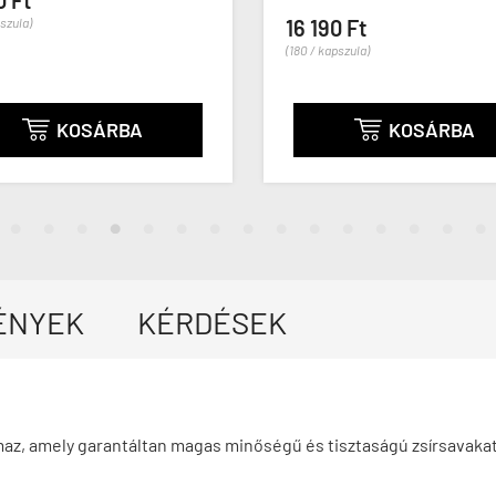
0 Ft
pszula)
16 190 Ft
(180 / kapszula)
KOSÁRBA
KOSÁRBA


ÉNYEK
KÉRDÉSEK
az, amely garantáltan magas minőségű és tisztaságú zsírsavakat 