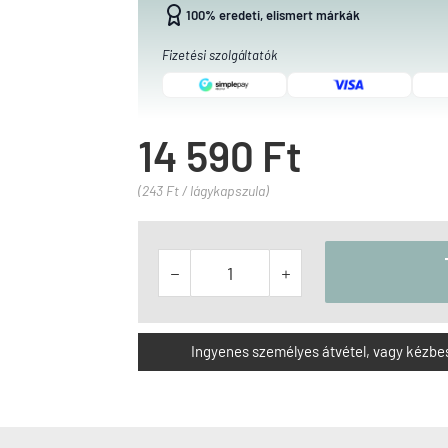
100% eredeti, elismert márkák
Fizetési szolgáltatók
14 590 Ft
(243 Ft / lágykapszula)


Ingyenes személyes átvétel, vagy kézbesít