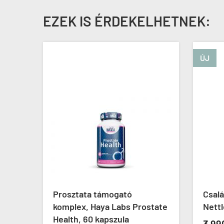
EZEK IS ÉRDEKELHETNEK:
ÚJ
Prosztata támogató
Csal
olok,
komplex, Haya Labs Prostate
Nettl
E
Health, 60 kapszula