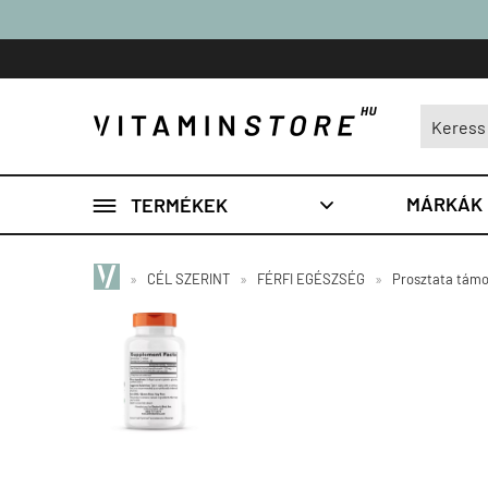

MÁRKÁK
TERMÉKEK

»
CÉL SZERINT
»
FÉRFI EGÉSZSÉG
»
Prosztata tám