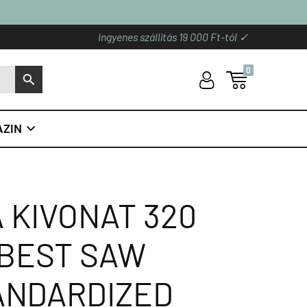
Ingyenes szállítás 19 000 Ft-tól ✓
0
U

S
ZIN

 KIVONAT 320
 BEST SAW
ANDARDIZED