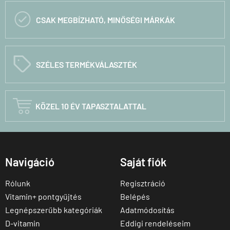

CSAK MEGBÍZHATÓ, MINŐSÉGI MÁRKÁK
C
SZÉLES TERMÉKVÁLASZTÉK

KÖZEL 10 ÉV TAPASZTALATTAL
Navigáció
Saját fiók
Rólunk
Regisztráció
Vitamin+ pontgyűjtés
Belépés
Legnépszerűbb kategóriák
Adatmódosítás
D-vitamin
Eddigi rendeléseim