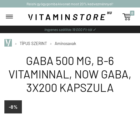
Reishi gyógygomba kivonat most 20% kedvezménnyel!
0

Ingyenes szállítás 19 000 Ft-tól ✓
»
TÍPUS SZERINT
»
Aminosavak
GABA 500 MG, B-6
VITAMINNAL, NOW GABA,
3X200 KAPSZULA
-8%