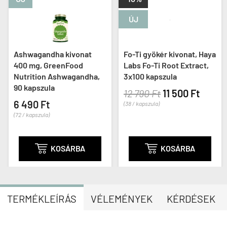
ÚJ
Ashwagandha kivonat
Fo-Ti gyökér kivonat, Haya
400 mg, GreenFood
Labs Fo-Ti Root Extract,
Nutrition Ashwagandha,
3x100 kapszula
90 kapszula
12 790 Ft
11 500 Ft
6 490 Ft
(38 / kapszula)
(72 / kapszula)

KOSÁRBA

KOSÁRBA
TERMÉKLEÍRÁS
VÉLEMÉNYEK
KÉRDÉSEK