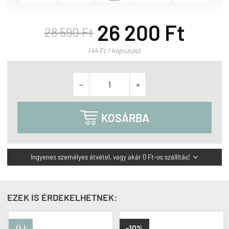
26 200 Ft
28 590 Ft
(44 Ft / kapszula)



KOSÁRBA
Ingyenes személyes átvétel, vagy akár 0 Ft-os szállítás!

EZEK IS ÉRDEKELHETNEK:
ÚJ
-10%