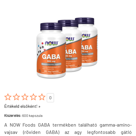





0
Értékeld elsőként! »
Kiszerelés:
600 kapszula
A NOW Foods GABA termékben található gamma-amino-
vajsav (röviden GABA) az agy legfontosabb gátló