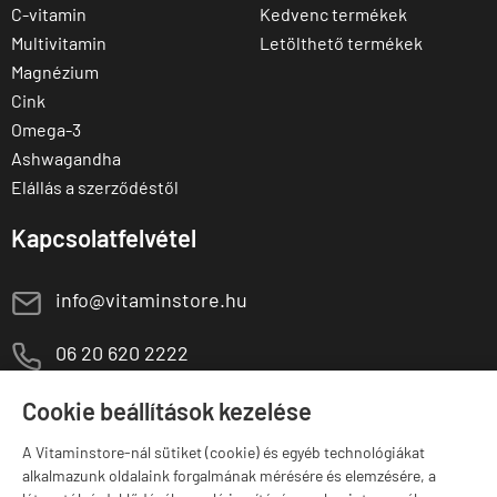
C-vitamin
Kedvenc termékek
Multivitamin
Letölthető termékek
Magnézium
Cink
Omega-3
Ashwagandha
Elállás a szerződéstől
Kapcsolatfelvétel
E
info@vitaminstore.hu
M
06 20 620 2222
1141 Budapest,
T
Cookie beállítások kezelése
Szugló u. 83-85.
H-P:
10:00-18:00
A Vitaminstore-nál sütiket (cookie) és egyéb technológiákat
alkalmazunk oldalaink forgalmának mérésére és elemzésére, a
Márkák