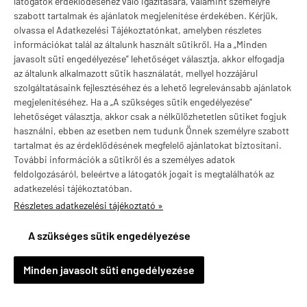
látogatók érdeklődéséhez való igazítására, valamint személyre
szabott tartalmak és ajánlatok megjelenítése érdekében. Kérjük,
olvassa el Adatkezelési Tájékoztatónkat, amelyben részletes
információkat talál az általunk használt sütikről. Ha a „Minden
javasolt süti engedélyezése” lehetőséget választja, akkor elfogadja
Valuta választás
az általunk alkalmazott sütik használatát, mellyel hozzájárul
szolgáltatásaink fejlesztéséhez és a lehető legrelevánsabb ajánlatok
megjelenítéséhez. Ha a „A szükséges sütik engedélyezése”
lehetőséget választja, akkor csak a nélkülözhetetlen sütiket fogjuk
használni, ebben az esetben nem tudunk Önnek személyre szabott
tartalmat és az érdeklődésének megfelelő ajánlatokat biztosítani.
További információk a sütikről és a személyes adatok
feldolgozásáról, beleértve a látogatók jogait is megtalálhatók az
adatkezelési tájékoztatóban.
Részletes adatkezelési tájékoztató »
vitaminstore.hu -
Vitaminstore / Gymstore Hungary
-
ÁSZF
-
Adatkezelési
A szükséges sütik engedélyezése
tájékoztató
×
Horváth Csór településről
H
Minden javasolt süti engedélyezése
Vásárolt a webáruházban
2 nappal ezelőtt
