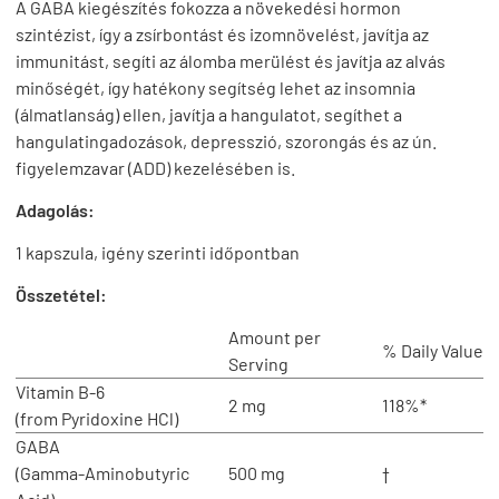
A GABA kiegészítés fokozza a növekedési hormon
szintézist, így a zsírbontást és izomnövelést, javítja az
immunitást, segíti az álomba merülést és javítja az alvás
minőségét, így hatékony segítség lehet az insomnia
(álmatlanság) ellen, javítja a hangulatot, segíthet a
hangulatingadozások, depresszió, szorongás és az ún.
figyelemzavar (ADD) kezelésében is.
Adagolás:
1 kapszula, igény szerinti időpontban
Összetétel:
Amount per
% Daily Value
Serving
Vitamin B-6
2 mg
118%*
(from Pyridoxine HCl)
GABA
(Gamma-Aminobutyric
500 mg
†