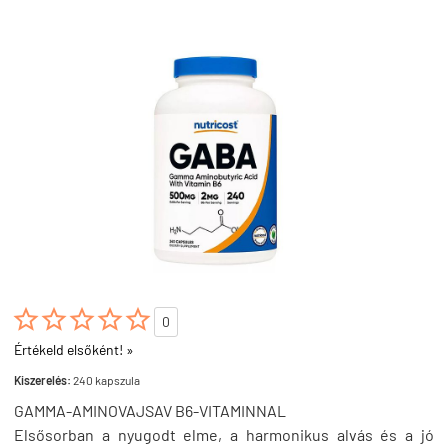





0
Értékeld elsőként! »
Kiszerelés:
240 kapszula
GAMMA-AMINOVAJSAV B6-VITAMINNAL
Elsősorban a nyugodt elme, a harmonikus alvás és a jó