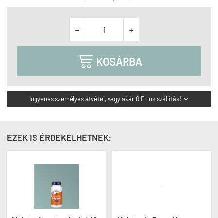



KOSÁRBA
Ingyenes személyes átvétel, vagy akár 0 Ft-os szállítás!

EZEK IS ÉRDEKELHETNEK: