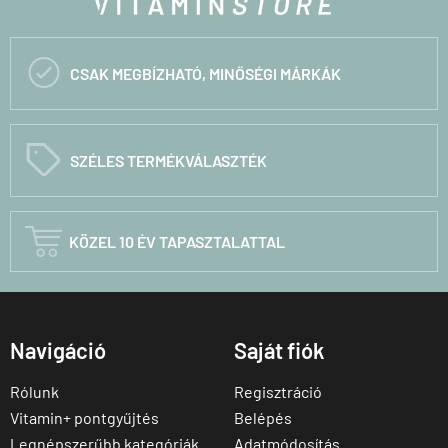

CSAK MEGBÍZHATÓ, MINŐSÉGI MÁRKÁK
C
SZÉLES TERMÉKVÁLASZTÉK

KÖZEL 10 ÉV TAPASZTALATTAL
Navigáció
Saját fiók
Rólunk
Regisztráció
Vitamin+ pontgyűjtés
Belépés
Legnépszerűbb kategóriák
Adatmódosítás