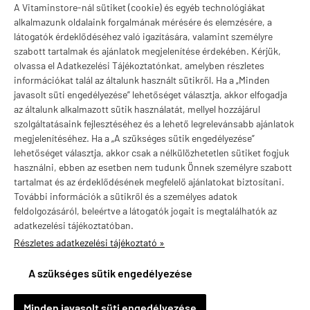
A Vitaminstore-nál sütiket (cookie) és egyéb technológiákat
Márkák
alkalmazunk oldalaink forgalmának mérésére és elemzésére, a
látogatók érdeklődéséhez való igazítására, valamint személyre
szabott tartalmak és ajánlatok megjelenítése érdekében. Kérjük,
olvassa el Adatkezelési Tájékoztatónkat, amelyben részletes
információkat talál az általunk használt sütikről. Ha a „Minden
Valuta választás
javasolt süti engedélyezése” lehetőséget választja, akkor elfogadja
az általunk alkalmazott sütik használatát, mellyel hozzájárul
szolgáltatásaink fejlesztéséhez és a lehető legrelevánsabb ajánlatok
megjelenítéséhez. Ha a „A szükséges sütik engedélyezése”
lehetőséget választja, akkor csak a nélkülözhetetlen sütiket fogjuk
használni, ebben az esetben nem tudunk Önnek személyre szabott
tartalmat és az érdeklődésének megfelelő ajánlatokat biztosítani.
További információk a sütikről és a személyes adatok
feldolgozásáról, beleértve a látogatók jogait is megtalálhatók az
adatkezelési tájékoztatóban.
Részletes adatkezelési tájékoztató »
vitaminstore.hu -
Vitaminstore / Gymstore Hungary
-
ÁSZF
-
Adatkezelési
tájékoztató
A szükséges sütik engedélyezése
×
Báthory Miskolc településről
B
Minden javasolt süti engedélyezése
Vásárolt a webáruházban