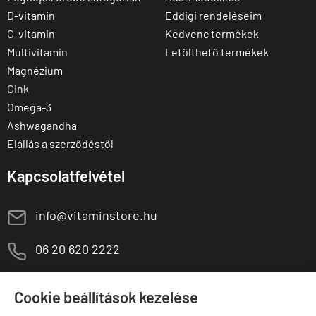
D-vitamin
Eddigi rendeléseim
C-vitamin
Kedvenc termékek
Multivitamin
Letölthető termékek
Magnézium
Cink
Omega-3
Ashwagandha
Elállás a szerződéstől
Kapcsolatfelvétel
E
info@vitaminstore.hu
M
06 20 620 2222
1141 Budapest,
T
Szugló u. 83-85.
Cookie beállítások kezelése
H-P:
10:00-18:00