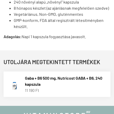
240 növényi alapú „növényi” kapszula
8 hónapos készlet (az ajánlásnak megfelelően szedve)
Vegetáriánus, Non-GMO, gluténmentes
GMP-konform, FDA által regisztrált létesítményben
készült.
Adagolás:
Napi 1 kapszula fogyasztása javasolt.
UTOLJÁRA MEGTEKINTETT TERMÉKEK
Gaba + B6 500 mg, Nutricost GABA + B6, 240
kapszula
11 190 Ft