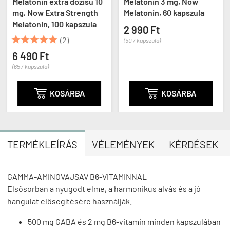
Melatonin extra dózisú 10
Melatonin 3 mg, Now
mg, Now Extra Strength
Melatonin, 60 kapszula
Melatonin, 100 kapszula
2 990 Ft





(2)
(50 / kapszula)
6 490 Ft
(65 / kapszula)

KOSÁRBA

KOSÁRBA
TERMÉKLEÍRÁS
VÉLEMÉNYEK
KÉRDÉSEK
GAMMA-AMINOVAJSAV B6-VITAMINNAL
Elsősorban a nyugodt elme, a harmonikus alvás és a jó
hangulat elősegítésére használják.
500 mg GABA és 2 mg B6-vitamin minden kapszulában