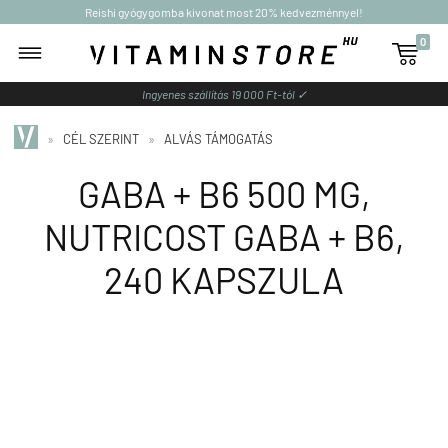
Reishi gyógygomba kivonat most 20% kedvezménnyel!
0

Ingyenes szállítás 19 000 Ft-tól ✓
»
CÉL SZERINT
»
ALVÁS TÁMOGATÁS
GABA + B6 500 MG,
NUTRICOST GABA + B6,
240 KAPSZULA