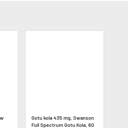
ow
Gotu kola 435 mg, Swanson
Lóre
Full Spectrum Gotu Kola, 60
Swan