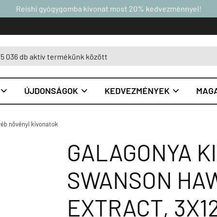
Reishi gyógygomba kivonat most 20% kedvezménnyel!
ÚJDONSÁGOK
KEDVEZMÉNYEK
MAGA



éb növényi kivonatok
GALAGONYA KI
SWANSON HA
EXTRACT, 3X1