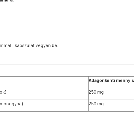
ommal 1 kapszulát vegyen be!
Adagonkénti mennyi
ok)
250 mg
 monogyna)
250 mg