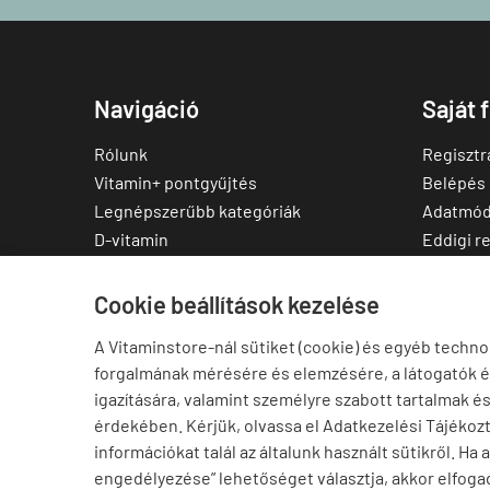
Navigáció
Saját 
Rólunk
Regisztr
Vitamin+ pontgyűjtés
Belépés
Legnépszerűbb kategóriák
Adatmód
D-vitamin
Eddigi r
C-vitamin
Kedvenc
Multivitamin
Letölthe
Cookie beállítások kezelése
Magnézium
A Vitaminstore-nál sütiket (cookie) és egyéb techno
Cink
forgalmának mérésére és elemzésére, a látogatók 
Omega-3
igazítására, valamint személyre szabott tartalmak é
Ashwagandha
érdekében. Kérjük, olvassa el Adatkezelési Tájékoz
Elállás a szerződéstől
információkat talál az általunk használt sütikről. Ha 
engedélyezése” lehetőséget választja, akkor elfogad