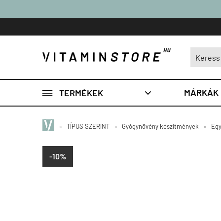

MÁRKÁK
TERMÉKEK

»
TÍPUS SZERINT
»
Gyógynövény készítmények
»
Egy
-10%