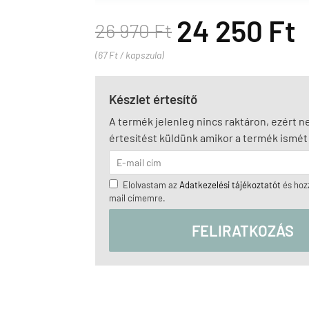
24 250 Ft
26 970 Ft
(67 Ft / kapszula)
Készlet értesítő
A termék jelenleg nincs raktáron, ezért 
értesítést küldünk amikor a termék ismét 
Elolvastam az
Adatkezelési tájékoztatót
és hozz
mail címemre.
FELIRATKOZÁS