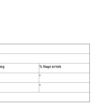
ség
% Napi érték
*
*