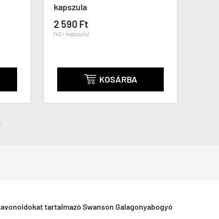
kapszula
Mori
2 590 Ft
2 59
(43 / kapszula)
(43 / ka
KOSÁRBA

 flavonoidokat tartalmazó Swanson Galagonyabogyó