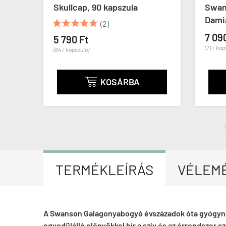
Skullcap, 90 kapszula
Swan
Damia





(2)
7 09
5 790 Ft
(71 / kap
(64 / kapszula)
KOSÁRBA

TERMÉKLEÍRÁS
VÉLEM
A Swanson Galagonyabogyó évszázadok óta gyógynöv
egyedülálló előnyökkel bír a szív és az érrendszer s