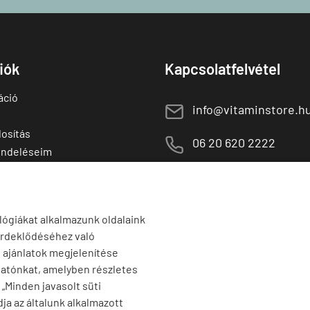
fiók
Kapcsolatfelvétel
áció
E
info@vitaminstore.h
osítás
M
06 20 620 2222
endeléseim
 termékek
1141 Budapest,
T
Szugló u. 83-85.
tő termékek
H-P:
10:00-18:00
lógiákat alkalmazunk oldalaink
érdeklődéséhez való
s ajánlatok megjelenítése
tatónkat, amelyben részletes
a „Minden javasolt süti
ja az általunk alkalmazott