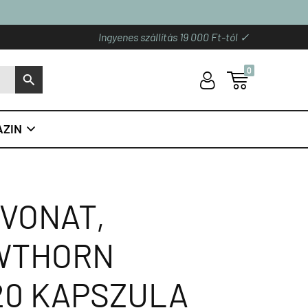
Ingyenes szállítás 19 000 Ft-tól ✓
0
U

S
ZIN

VONAT,
WTHORN
20 KAPSZULA