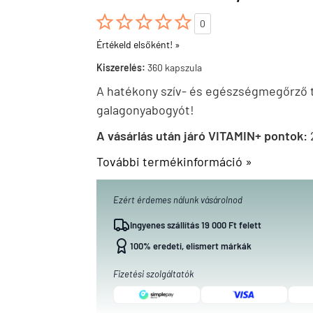





0
Értékeld elsőként! »
Kiszerelés:
360 kapszula
A hatékony szív- és egészségmegőrző t
galagonyabogyót!
A vásárlás után járó VITAMIN+ pontok:
További termékinformáció »
Ezért érdemes nálunk vásárolnod
Ingyenes szállítás 19 000 Ft felett
100% eredeti, elismert márkák
Fizetési szolgáltatók