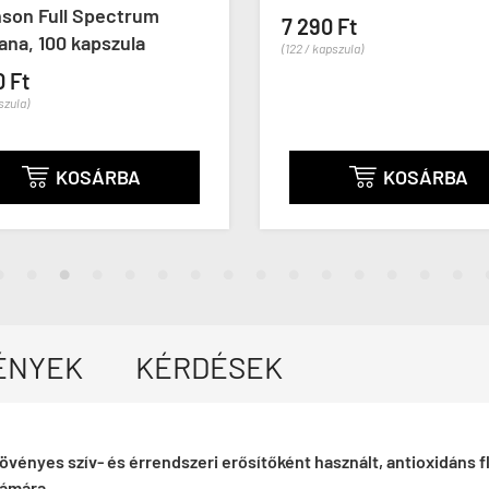
son Full Spectrum
7 290 Ft
na, 100 kapszula
(122 / kapszula)
0 Ft
szula)
KOSÁRBA
KOSÁRBA


ÉNYEK
KÉRDÉSEK
ényes szív- és érrendszeri erősítőként használt, antioxidáns
zámára.