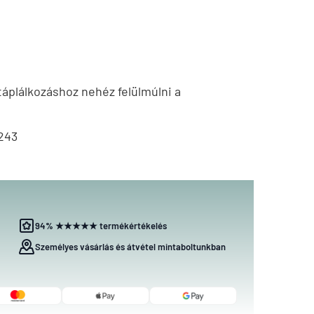
áplálkozáshoz nehéz felülmúlni a
243
94% ★★★★★ termékértékelés
Személyes vásárlás és átvétel mintaboltunkban