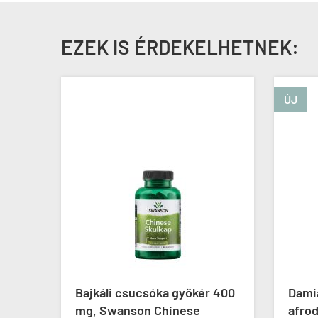
EZEK IS ÉRDEKELHETNEK:
ÚJ
Food
Bajkáli csucsóka gyökér 400
Dami
mg, Swanson Chinese
afrod