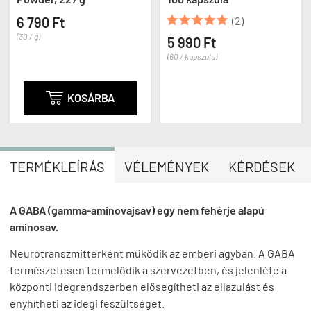





6 790 Ft
(2)
(30 / g)
5 990 Ft
(60 / kapszula)

KOSÁRBA
TERMÉKLEÍRÁS
VÉLEMÉNYEK
KÉRDÉSEK
A GABA (gamma-aminovajsav) egy nem fehérje alapú
aminosav.
Neurotranszmitterként működik az emberi agyban. A GABA
természetesen termelődik a szervezetben, és jelenléte a
központi idegrendszerben elősegítheti az ellazulást és
enyhítheti az idegi feszültséget.