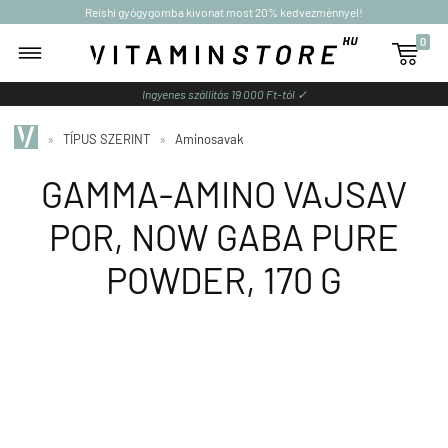
Reishi gyógygomba kivonat most 20% kedvezménnyel!
0

Ingyenes szállítás 19 000 Ft-tól ✓
»
TÍPUS SZERINT
»
Aminosavak
GAMMA-AMINO VAJSAV
POR, NOW GABA PURE
POWDER, 170 G