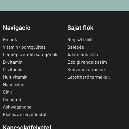
Navigáció
Saját fiók
Rólunk
Regisztráció
Vitamin+ pontgyűjtés
Belépés
Legnépszerűbb kategóriák
Adatmódosítás
D-vitamin
Eddigi rendeléseim
C-vitamin
Kedvenc termékek
Multivitamin
Letölthető termékek
Magnézium
Cink
Omega-3
Ashwagandha
Elállás a szerződéstől
Kapcsolatfelvétel