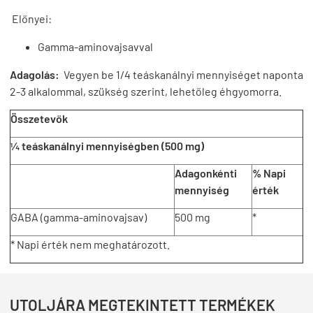
Előnyei:
Gamma-aminovajsavval
Adagolás:
Vegyen be 1/4 teáskanálnyi mennyiséget naponta
2-3 alkalommal, szükség szerint, lehetőleg éhgyomorra.
Összetevők
¼ teáskanálnyi mennyiségben (500 mg)
Adagonkénti
% Napi
mennyiség
érték
GABA (gamma-aminovajsav)
500 mg
*
* Napi érték nem meghatározott.
UTOLJÁRA MEGTEKINTETT TERMÉKEK