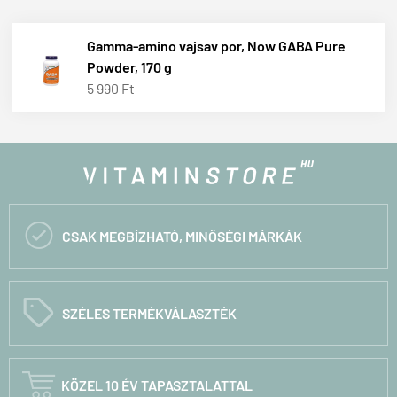
Gamma-amino vajsav por, Now GABA Pure
Powder, 170 g
5 990 Ft

CSAK MEGBÍZHATÓ, MINŐSÉGI MÁRKÁK
C
SZÉLES TERMÉKVÁLASZTÉK

KÖZEL 10 ÉV TAPASZTALATTAL