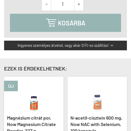



KOSÁRBA
Ingyenes személyes átvétel, vagy akár 0 Ft-os szállítás!

EZEK IS ÉRDEKELHETNEK:
ÚJ
Magnézium citrát por,
N-acetil-cisztein 600 mg,
Now Magnesium Citrate
Now NAC with Selenium,
Powder, 227 g
100 kapszula