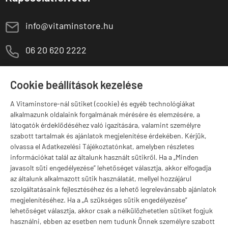
E
info@vitaminstore.hu
M
06 20 620 2222
1141 Budapest,
T
Szugló u. 83-85.
Cookie beállítások kezelése
H-P:
10:00-18:00
A Vitaminstore-nál sütiket (cookie) és egyéb technológiákat
Márkák
alkalmazunk oldalaink forgalmának mérésére és elemzésére, a
látogatók érdeklődéséhez való igazítására, valamint személyre
szabott tartalmak és ajánlatok megjelenítése érdekében. Kérjük,
olvassa el Adatkezelési Tájékoztatónkat, amelyben részletes
információkat talál az általunk használt sütikről. Ha a „Minden
Valuta választás
javasolt süti engedélyezése” lehetőséget választja, akkor elfogadja
az általunk alkalmazott sütik használatát, mellyel hozzájárul
szolgáltatásaink fejlesztéséhez és a lehető legrelevánsabb ajánlatok
megjelenítéséhez. Ha a „A szükséges sütik engedélyezése”
lehetőséget választja, akkor csak a nélkülözhetetlen sütiket fogjuk
használni, ebben az esetben nem tudunk Önnek személyre szabott