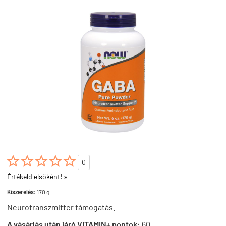





0
Értékeld elsőként! »
Kiszerelés:
170 g
Neurotranszmitter támogatás.
A vásárlás után járó VITAMIN+ pontok:
60