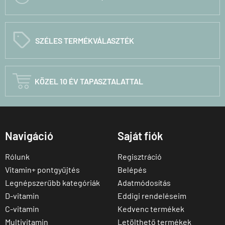
C
SZÉLES TERMÉKVÁLASZTÉK

KÖZEL 10 ÉV TAPASZTALATTAL
Navigáció
Saját fiók
Rólunk
Regisztráció
Vitamin+ pontgyűjtés
Belépés
Legnépszerűbb kategóriák
Adatmódosítás
D-vitamin
Eddigi rendeléseim
C-vitamin
Kedvenc termékek
Multivitamin
Letölthető termékek