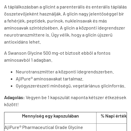
A táplálkozásban a glicint a parenterális és enterális táplálás
összetevőjeként használják. A glicin nagy jelentőséggel bír
a fehérjék, peptidek, purinok, nukleinsavak és más
aminosavak szintézisében. A glicin a központi idegrendszer
neurotranszmittere is. Úgy vélik, hogy a glicin újszerű
antioxidáns lehet.
A Swanson Glycine 500 mg-ot biztosít ebből a fontos
aminosavból 1 adagban.
Neurotranszmitter a központi idegrendszerben.
AjiPure® aminosavakat tartalmaz.
Gyógyszerészeti minőségű, vegetáriánus glicinforrás.
Adagolás:
Vegyen be 1 kapszulát naponta kétszer étkezések
között!
Mennyiség egy kapszulában
% Napi érték
AjiPure® Pharmaceutical Grade Glycine