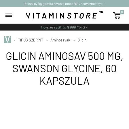
Reishi gyógygomba kivonat most 20% kedvezménnyel!
0

Ingyenes szállítás 19 000 Ft-tól ✓
»
TÍPUS SZERINT
»
Aminosavak
»
Glicin
GLICIN AMINOSAV 500 MG,
SWANSON GLYCINE, 60
KAPSZULA