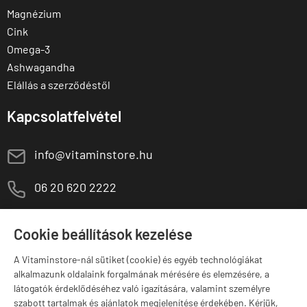
Magnézium
Cink
Omega-3
Ashwagandha
Elállás a szerződéstől
Kapcsolatfelvétel
E
info@vitaminstore.hu
M
06 20 620 2222
1141 Budapest,
T
Szugló u. 83-85.
Cookie beállítások kezelése
H-P:
10:00-18:00
A Vitaminstore-nál sütiket (cookie) és egyéb technológiákat
Márkák
alkalmazunk oldalaink forgalmának mérésére és elemzésére, a
látogatók érdeklődéséhez való igazítására, valamint személyre
szabott tartalmak és ajánlatok megjelenítése érdekében. Kérjük,