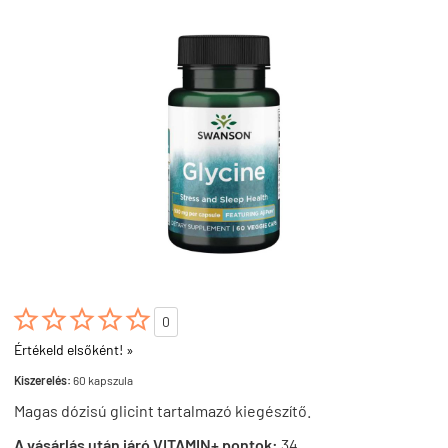





0
Értékeld elsőként! »
Kiszerelés:
60 kapszula
Magas dózisú glicint tartalmazó kiegészítő.
A vásárlás után járó VITAMIN+ pontok:
34