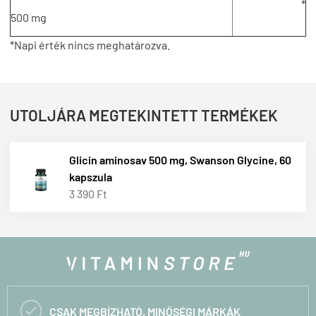
*
500 mg
*Napi érték nincs meghatározva.
UTOLJÁRA MEGTEKINTETT TERMÉKEK
Glicin aminosav 500 mg, Swanson Glycine, 60
kapszula
3 390 Ft

CSAK MEGBÍZHATÓ, MINŐSÉGI MÁRKÁK