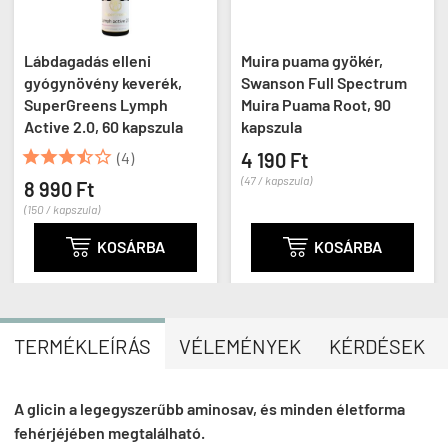
Lábdagadás elleni
Muira puama gyökér,
gyógynövény keverék,
Swanson Full Spectrum
SuperGreens Lymph
Muira Puama Root, 90
Active 2.0, 60 kapszula
kapszula





(4)
4 190 Ft
(47 / kapszula)
8 990 Ft
(150 / kapszula)

KOSÁRBA

KOSÁRBA
TERMÉKLEÍRÁS
VÉLEMÉNYEK
KÉRDÉSEK
A glicin a legegyszerűbb aminosav, és minden életforma
fehérjéjében megtalálható.