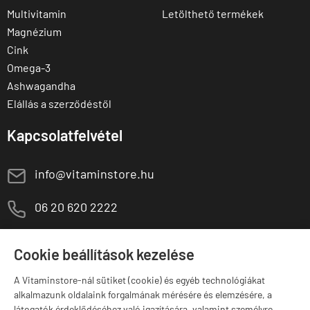
Multivitamin
Letölthető termékek
Magnézium
Cink
Omega-3
Ashwagandha
Elállás a szerződéstől
Kapcsolatfelvétel
E
info@vitaminstore.hu
M
06 20 620 2222
1141 Budapest,
T
Szugló u. 83-85.
Cookie beállítások kezelése
H-P:
10:00-18:00
A Vitaminstore-nál sütiket (cookie) és egyéb technológiákat
Márkák
alkalmazunk oldalaink forgalmának mérésére és elemzésére, a
látogatók érdeklődéséhez való igazítására, valamint személyre