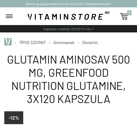
Reishi gyógygomba kivonat most 20% kedvezménnyel!
0

Ingyenes szállítás 19 000 Ft-tól ✓
»
TÍPUS SZERINT
»
Aminosavak
»
Glutamin
GLUTAMIN AMINOSAV 500
MG, GREENFOOD
NUTRITION GLUTAMINE,
3X120 KAPSZULA
-12%