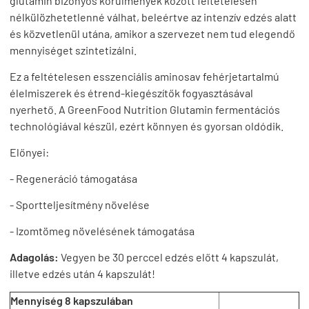
glutamin bizonyos körülmények között feltételesen
nélkülözhetetlenné válhat, beleértve az intenzív edzés alatt
és közvetlenül utána, amikor a szervezet nem tud elegendő
mennyiséget szintetizálni.
Ez a feltételesen esszenciális aminosav fehérjetartalmú
élelmiszerek és étrend-kiegészítők fogyasztásával
nyerhető. A GreenFood Nutrition Glutamin fermentációs
technológiával készül, ezért könnyen és gyorsan oldódik.
Előnyei:
- Regeneráció támogatása
- Sportteljesítmény növelése
- Izomtömeg növelésének támogatása
Adagolás:
Vegyen be 30 perccel edzés előtt 4 kapszulát,
illetve edzés után 4 kapszulát!
Mennyiség 8 kapszulában