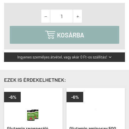



KOSÁRBA
Ingyenes személyes átvétel, vagy akár 0 Ft-os szállítás!

EZEK IS ÉRDEKELHETNEK:
-6%
-6%
Glutamin regeneráló
Glutamin aminosav 500