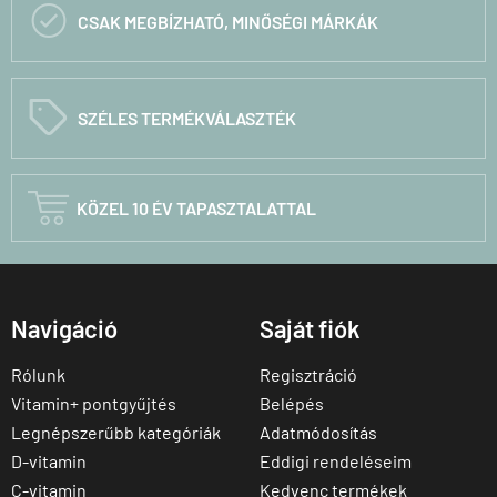

CSAK MEGBÍZHATÓ, MINŐSÉGI MÁRKÁK
C
SZÉLES TERMÉKVÁLASZTÉK

KÖZEL 10 ÉV TAPASZTALATTAL
Navigáció
Saját fiók
Rólunk
Regisztráció
Vitamin+ pontgyűjtés
Belépés
Legnépszerűbb kategóriák
Adatmódosítás
D-vitamin
Eddigi rendeléseim
C-vitamin
Kedvenc termékek