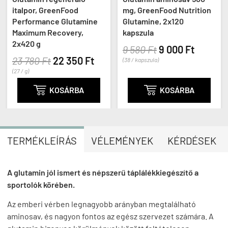
italpor, GreenFood
mg, GreenFood Nutrition
Performance Glutamine
Glutamine, 2x120
Maximum Recovery,
kapszula
2x420 g
9 580 Ft
9 000 Ft
23 780 Ft
22 350 Ft
(38 / kapszula)
(27 / g)

KOSÁRBA

KOSÁRBA
TERMÉKLEÍRÁS
VÉLEMÉNYEK
KÉRDÉSEK
A glutamin jól ismert és népszerű táplálékkiegészítő a
sportolók körében.
Az emberi vérben legnagyobb arányban megtalálható
aminosav, és nagyon fontos az egész szervezet számára. A