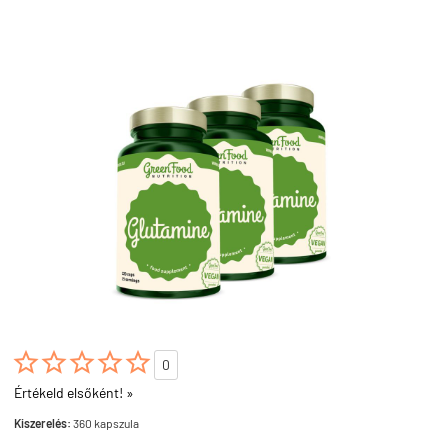





0
Értékeld elsőként! »
Kiszerelés:
360 kapszula