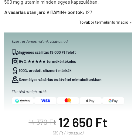
500 mg glutamin minden egyes kapszulában.
A vásárlás után járó VITAMIN+ pontok:
127
További termékinformáció »
Ezért érdemes nálunk vásárolnod
Ingyenes szállítás 19 000 Ft felett
94% ★★★★★ termékértékelés
100% eredeti, elismert márkák
Személyes vásárlás és átvétel mintaboltunkban
Fizetési szolgáltatók
12 650 Ft
14 370 Ft
(35 Ft / kapszula)