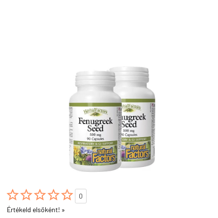





0
Értékeld elsőként! »