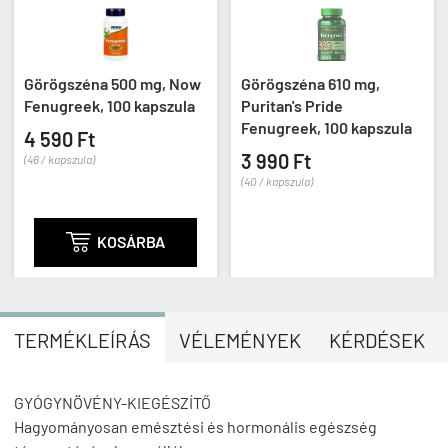
Görögszéna 500 mg, Now
Görögszéna 610 mg,
Fenugreek, 100 kapszula
Puritan's Pride
Fenugreek, 100 kapszula
4 590 Ft
3 990 Ft
(46 / kapszula)
(40 / kapszula)

KOSÁRBA
TERMÉKLEÍRÁS
VÉLEMÉNYEK
KÉRDÉSEK
GYÓGYNÖVÉNY-KIEGÉSZÍTŐ
Hagyományosan emésztési és hormonális egészség