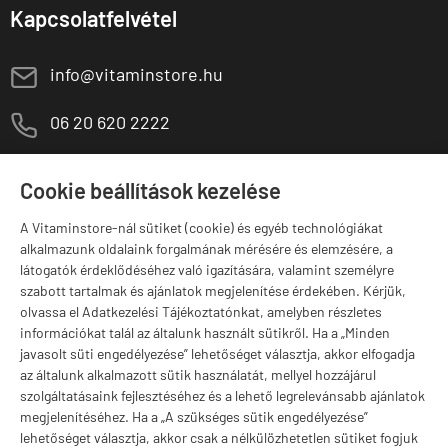
Kapcsolatfelvétel
E
info@vitaminstore.hu
M
06 20 620 2222
1141 Budapest,
T
Szugló u. 83-85.
Cookie beállítások kezelése
H-P:
10:00-18:00
A Vitaminstore-nál sütiket (cookie) és egyéb technológiákat
Márkák
alkalmazunk oldalaink forgalmának mérésére és elemzésére, a
látogatók érdeklődéséhez való igazítására, valamint személyre
szabott tartalmak és ajánlatok megjelenítése érdekében. Kérjük,
olvassa el Adatkezelési Tájékoztatónkat, amelyben részletes
információkat talál az általunk használt sütikről. Ha a „Minden
Valuta választás
javasolt süti engedélyezése” lehetőséget választja, akkor elfogadja
az általunk alkalmazott sütik használatát, mellyel hozzájárul
szolgáltatásaink fejlesztéséhez és a lehető legrelevánsabb ajánlatok
megjelenítéséhez. Ha a „A szükséges sütik engedélyezése”
lehetőséget választja, akkor csak a nélkülözhetetlen sütiket fogjuk