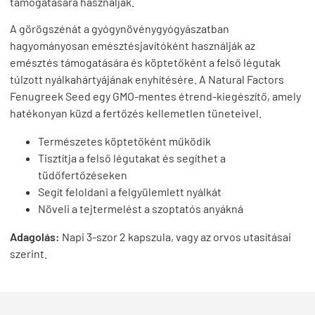
támogatására használják.
A görögszénát a gyógynövénygyógyászatban
hagyományosan emésztésjavítóként használják az
emésztés támogatására és köptetőként a felső légutak
túlzott nyálkahártyájának enyhítésére. A Natural Factors
Fenugreek Seed egy GMO-mentes étrend-kiegészítő, amely
hatékonyan küzd a fertőzés kellemetlen tüneteivel.
Természetes köptetőként működik
Tisztítja a felső légutakat és segíthet a
tüdőfertőzéseken
Segít feloldani a felgyülemlett nyálkát
Növeli a tejtermelést a szoptatós anyákná
Adagolás:
Napi 3-szor 2 kapszula, vagy az orvos utasításai
szerint.