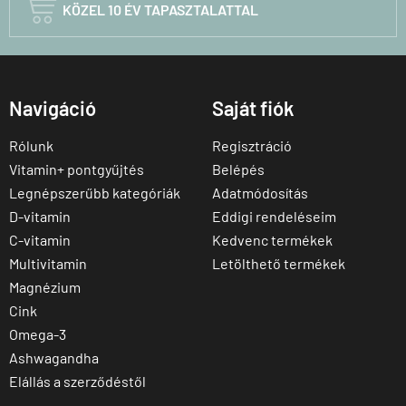

KÖZEL 10 ÉV TAPASZTALATTAL
Navigáció
Saját fiók
Rólunk
Regisztráció
Vitamin+ pontgyűjtés
Belépés
Legnépszerűbb kategóriák
Adatmódosítás
D-vitamin
Eddigi rendeléseim
C-vitamin
Kedvenc termékek
Multivitamin
Letölthető termékek
Magnézium
Cink
Omega-3
Ashwagandha
Elállás a szerződéstől