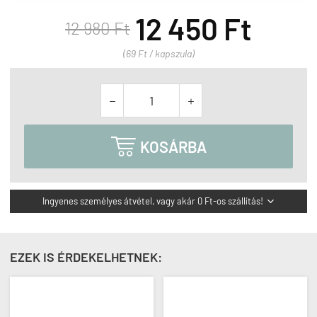
12 450 Ft
12 980 Ft
(69 Ft / kapszula)



KOSÁRBA
Ingyenes személyes átvétel, vagy akár 0 Ft-os szállítás!

EZEK IS ÉRDEKELHETNEK: