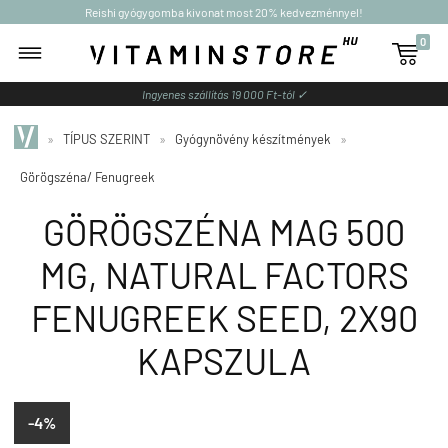
Reishi gyógygomba kivonat most 20% kedvezménnyel!
0

Ingyenes szállítás 19 000 Ft-tól ✓
»
TÍPUS SZERINT
»
Gyógynövény készítmények
»
Görögszéna/ Fenugreek
GÖRÖGSZÉNA MAG 500
MG, NATURAL FACTORS
FENUGREEK SEED, 2X90
KAPSZULA
-4%