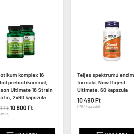
iotikum komplex 16
Teljes spektrumú enzim
ből prebiotikummal,
formula, Now Digest
on Ultimate 16 Strain
Ultimate, 60 kapszula
otic, 2x60 kapszula
10 490 Ft
0 Ft
10 800 Ft
(175 / kapszula)
pszula)