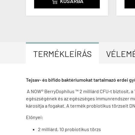
KOSÁRBA

TERMÉKLEÍRÁS
VÉLEM
Tejsav- és bifido baktériumokat tartalmazó erdei gy
A NOW® BerryDophilus ™ 2 milliárd CFU-t biztosít, a
egészségének és az egészséges immunrendszer műkö
károsítja a fogakat. A termék probiotikus törzseit 
Előnyei:
2 milliárd, 10 probiotikus törzs