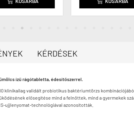
KOSÁRBA
KOSÁRBA


ÉNYEK
KÉRDÉSEK
ümölcs ízű rágótabletta, édesítőszerrel.
 10 klinikailag validált probiotikus baktériumtörzs kombinációjáb
désének elősegítése mind a felnőttek, mind a gyermekek számár
DNS-ujjlenyomat-technológiával azonosították.