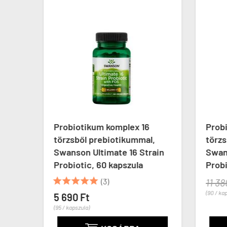
Probiotikum komplex 16
Prob
törzsből prebiotikummal,
törzs
Swanson Ultimate 16 Strain
Swans
Probiotic, 60 kapszula
Probi





(3)
11 38
(90 / ka
5 690 Ft
(95 / kapszula)