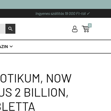
Ingyenes szállítás 19 000 Ft-tól ✓
0
U

S
ZIN

IOTIKUM, NOW
S 2 BILLION,
BLETTA