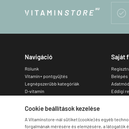

Navigáció
Saját 
Rólunk
Regisztr
Vitamin+ pontgyűjtés
Belépés
Legnépszerűbb kategóriák
Adatmód
D-vitamin
Eddigi r
C-vitamin
Kedvenc
Multivitamin
Letölthe
Cookie beállítások kezelése
Magnézium
A Vitaminstore-nál sütiket (cookie) és egyéb techno
Cink
forgalmának mérésére és elemzésére, a látogatók 
Omega-3