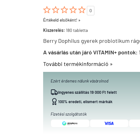





0
Értékeld elsőként! »
Kiszerelés:
180 tabletta
Berry Dophilus gyerek probiotikum rág
A vásárlás után járó VITAMIN+ pontok:
További termékinformáció »
Ezért érdemes nálunk vásárolnod
Ingyenes szállítás 19 000 Ft felett
100% eredeti, elismert márkák
Fizetési szolgáltatók