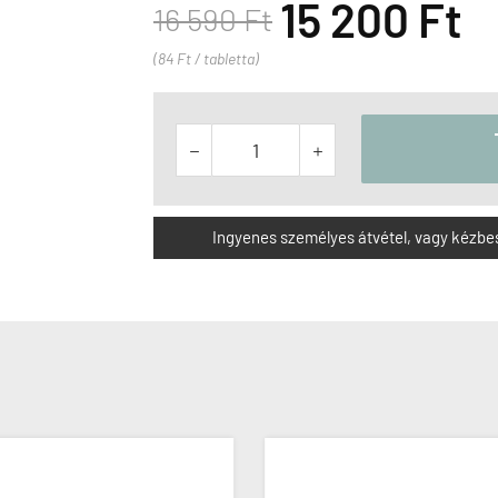
15 200 Ft
16 590 Ft
(84 Ft / tabletta)


Ingyenes személyes átvétel, vagy kézbesít