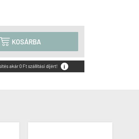

KOSÁRBA
i
és akár 0 Ft szállítási díjért!