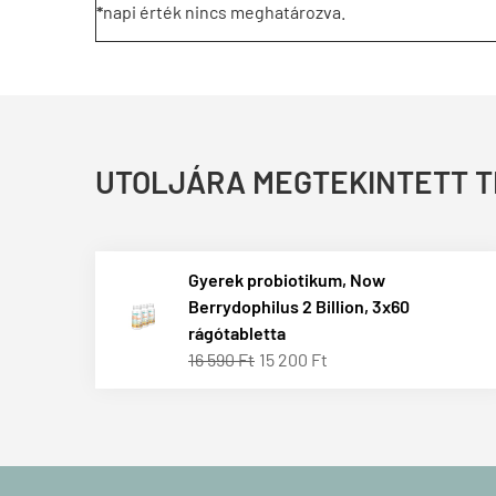
*
napi érték nincs meghatározva.
UTOLJÁRA MEGTEKINTETT 
Gyerek probiotikum, Now
Berrydophilus 2 Billion, 3x60
rágótabletta
16 590 Ft
15 200 Ft