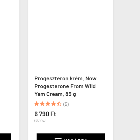
Progeszteron krém, Now
Emés
Progesterone From Wild
Gree
Yam Cream, 85 g
Dige
kaps





(5)


6 790 Ft
(80 / g)
4 59
(51 / ta