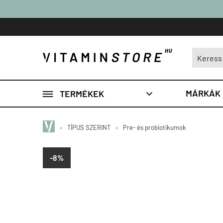

MÁRKÁK
TERMÉKEK

»
TÍPUS SZERINT
»
Pre- és probiotikumok
-8%