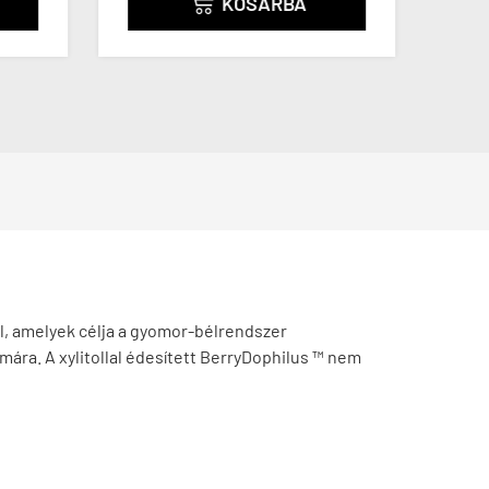
KOSÁRBA

ól, amelyek célja a gyomor-bélrendszer
a. A xylitollal édesített BerryDophilus ™ nem