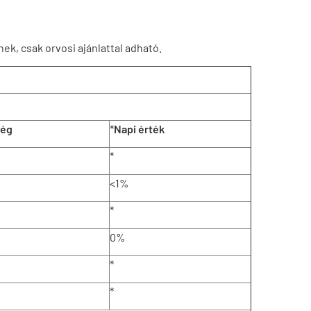
ek, csak orvosi ajánlattal adható.
ség
*
Napi érték
*
<1%
*
0%
*
*