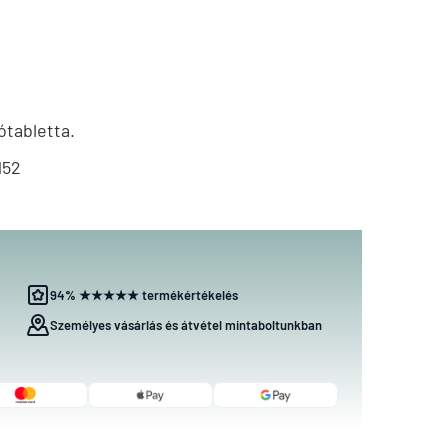
ótabletta.
152
94% ★★★★★ termékértékelés
Személyes vásárlás és átvétel mintaboltunkban