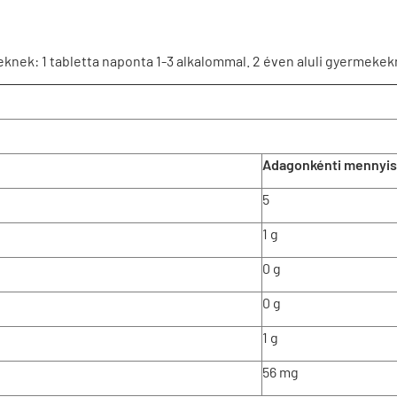
knek: 1 tabletta naponta 1-3 alkalommal. 2 éven aluli gyermekekn
Adagonkénti mennyi
5
1 g
0 g
0 g
1 g
56 mg