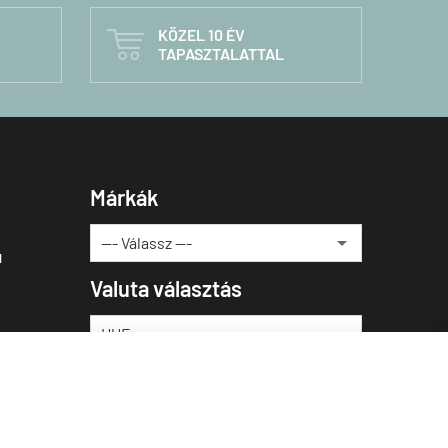
KÖZEL 10 ÉV

TAPASZTALATTAL
Márkák
u
Valuta választás