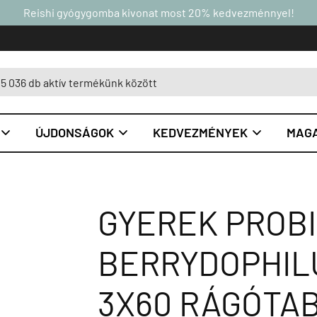
Reishi gyógygomba kivonat most 20% kedvezménnyel!
ÚJDONSÁGOK
KEDVEZMÉNYEK
MAGA



GYEREK PROB
BERRYDOPHILU
3X60 RÁGÓTA