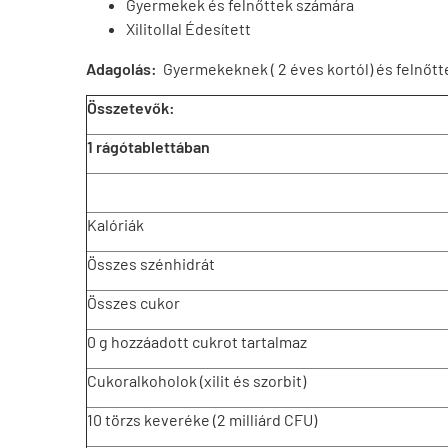
Gyermekek és felnőttek számára
Xilitollal Édesített
Adagolás:
Gyermekeknek ( 2 éves kortól) és felnőtte
Összetevők:
1 rágótablettában
Kalóriák
Összes szénhidrát
Összes cukor
0 g hozzáadott cukrot tartalmaz
Cukoralkoholok (xilit és szorbit)
10 törzs keveréke (2 milliárd CFU)