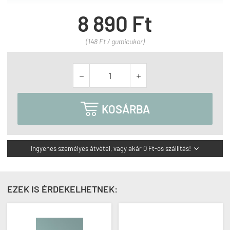
8 890 Ft
(148 Ft / gumicukor)



KOSÁRBA
Ingyenes személyes átvétel, vagy akár 0 Ft-os szállítás!

EZEK IS ÉRDEKELHETNEK: