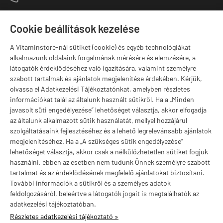
1141 Budapest,
T
Szugló u. 83-85.
Cookie beállítások kezelése
H-P:
10:00-18:00
A Vitaminstore-nál sütiket (cookie) és egyéb technológiákat
Márkák
alkalmazunk oldalaink forgalmának mérésére és elemzésére, a
látogatók érdeklődéséhez való igazítására, valamint személyre
szabott tartalmak és ajánlatok megjelenítése érdekében. Kérjük,
olvassa el Adatkezelési Tájékoztatónkat, amelyben részletes
információkat talál az általunk használt sütikről. Ha a „Minden
Valuta választás
javasolt süti engedélyezése” lehetőséget választja, akkor elfogadja
az általunk alkalmazott sütik használatát, mellyel hozzájárul
szolgáltatásaink fejlesztéséhez és a lehető legrelevánsabb ajánlatok
megjelenítéséhez. Ha a „A szükséges sütik engedélyezése”
lehetőséget választja, akkor csak a nélkülözhetetlen sütiket fogjuk
használni, ebben az esetben nem tudunk Önnek személyre szabott
tartalmat és az érdeklődésének megfelelő ajánlatokat biztosítani.
További információk a sütikről és a személyes adatok
feldolgozásáról, beleértve a látogatók jogait is megtalálhatók az
adatkezelési tájékoztatóban.
Részletes adatkezelési tájékoztató »
vitaminstore.hu -
Vitaminstore / Gymstore Hungary
-
ÁSZF
-
Adatkezelési