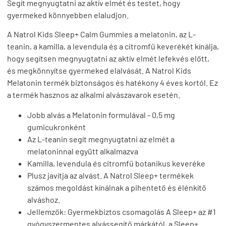
Segít megnyugtatni az aktív elmét és testet, hogy
gyermeked könnyebben elaludjon.
A Natrol Kids Sleep+ Calm Gummies a melatonin, az L-
teanin, a kamilla, a levendula és a citromfű keverékét kínálja,
hogy segítsen megnyugtatni az aktív elmét lefekvés előtt,
és megkönnyítse gyermeked elalvását. A Natrol Kids
Melatonin termék biztonságos és hatékony 4 éves kortól. Ez
a termék hasznos az alkalmi alvászavarok esetén.
Jobb alvás a Melatonin formulával - 0,5 mg
gumicukronként
Az L-teanin segít megnyugtatni az elmét a
melatoninnal együtt alkalmazva
Kamilla, levendula és citromfű botanikus keveréke
Plusz javítja az alvást. A Natrol Sleep+ termékek
számos megoldást kínálnak a pihentető és élénkítő
alváshoz.
Jellemzők: Gyermekbiztos csomagolás A Sleep+ az #1
gyógyszermentes alvássegítő márkától, a Sleep+