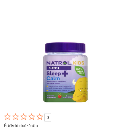





0
Értékeld elsőként! »