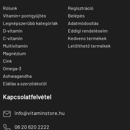
Rólunk
Regisztráció
Vitamin+ pontgyűjtés
Belépés
Legnépszerűbb kategóriák
Adatmódosítás
D-vitamin
Eddigi rendeléseim
C-vitamin
Kedvenc termékek
Multivitamin
Letölthető termékek
Magnézium
Cink
Omega-3
Ashwagandha
Elállás a szerződéstől
Kapcsolatfelvétel
E
info@vitaminstore.hu
M
06 20 620 2222