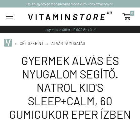
Reishi gyógygomba kivonat most 20% kedvezménnyel!
0

Ingyenes szállítás 19 000 Ft-tól ✓
»
CÉL SZERINT
»
ALVÁS TÁMOGATÁS
GYERMEK ALVÁS ÉS
NYUGALOM SEGÍTŐ.
NATROL KID'S
SLEEP+CALM, 60
GUMICUKOR EPER ÍZBEN