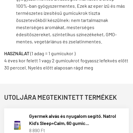
100%-ban gyógyszermentes. Ezek az eper ízű és más
természetes ízesítésű gumicukrok tiszta
összetevőkből készülnek: nem tartalmaznak
mesterséges aromákat, mesterséges
édesítőszereket, szintetikus színezékeket, GMO-
mentes, vegetáriánus és zselatinmentes.
HASZNÁLAT
(1 adag = 1 gumicukor )
4 éves kor felett 1 vagy 2 gumicukrot fogyassz lefekvés előtt
30 perccel. Nyelés előtt alaposan rágd meg
UTOLJÁRA MEGTEKINTETT TERMÉKEK
Gyermek alvás és nyugalom segítő. Natrol
Kid's Sleep+Calm, 60 gumic...
8 890 Ft