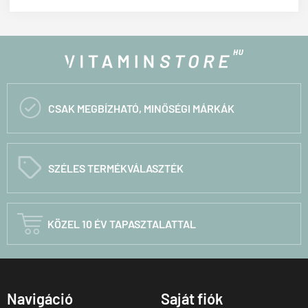

CSAK MEGBÍZHATÓ, MINŐSÉGI MÁRKÁK
C
SZÉLES TERMÉKVÁLASZTÉK

KÖZEL 10 ÉV TAPASZTALATTAL
Navigáció
Saját fiók