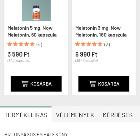
Melatonin 5 mg, Now
Melatonin 3 mg, Now
Melatonin, 60 kapszula
Melatonin, 180 kapszula










(4)
(2)
3 590 Ft
6 990 Ft
(60 / kapszula)
(39 / kapszula)

KOSÁRBA

KOSÁRBA
TERMÉKLEÍRÁS
VÉLEMÉNYEK
KÉRDÉSEK
BIZTONSÁGOS ÉS HATÉKONY