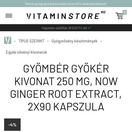
Reishi gyógygomba kivonat most 20% kedvezménnyel!
0

Ingyenes szállítás 19 000 Ft-tól ✓
»
TÍPUS SZERINT
»
Gyógynövény készítmények
»
Egyéb növényi kivonatok
GYÖMBÉR GYÖKÉR
KIVONAT 250 MG, NOW
GINGER ROOT EXTRACT,
2X90 KAPSZULA
-4%