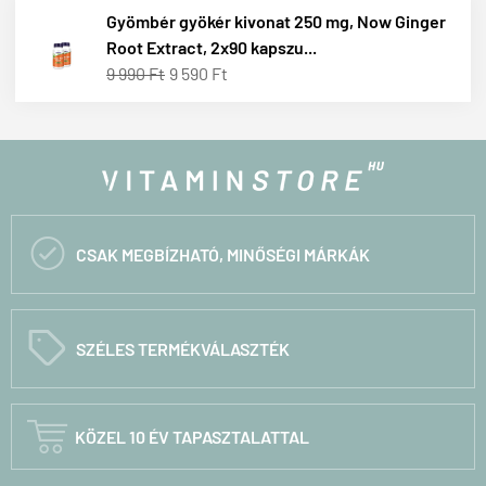
Gyömbér gyökér kivonat 250 mg, Now Ginger
Root Extract, 2x90 kapszu...
9 990 Ft
9 590 Ft

CSAK MEGBÍZHATÓ, MINŐSÉGI MÁRKÁK
C
SZÉLES TERMÉKVÁLASZTÉK

KÖZEL 10 ÉV TAPASZTALATTAL