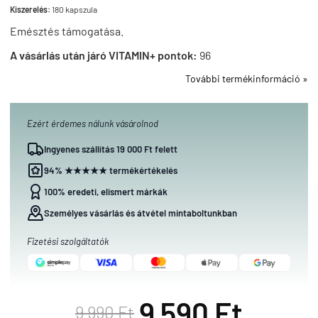
Kiszerelés:
180 kapszula
Emésztés támogatása.
A vásárlás után járó VITAMIN+ pontok:
96
További termékinformáció »
Ezért érdemes nálunk vásárolnod
Ingyenes szállítás 19 000 Ft felett
94% ★★★★★ termékértékelés
100% eredeti, elismert márkák
Személyes vásárlás és átvétel mintaboltunkban
Fizetési szolgáltatók
9 590 Ft
9 990 Ft