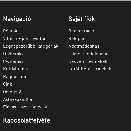
Navigáció
Saját fiók
Rólunk
Regisztráció
Vitamin+ pontgyűjtés
Belépés
Legnépszerűbb kategóriák
Adatmódosítás
D-vitamin
Eddigi rendeléseim
C-vitamin
Kedvenc termékek
Multivitamin
Letölthető termékek
Magnézium
Cink
Omega-3
Ashwagandha
Elállás a szerződéstől
Kapcsolatfelvétel