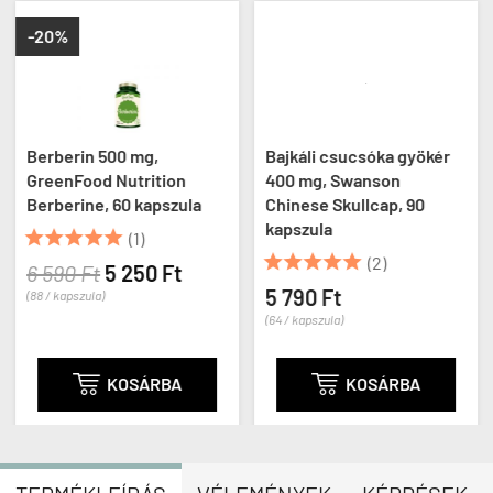
-20%
Berberin 500 mg,
Bajkáli csucsóka gyökér
GreenFood Nutrition
400 mg, Swanson
Berberine, 60 kapszula
Chinese Skullcap, 90
kapszula





(1)





(2)
6 590 Ft
5 250 Ft
5 790 Ft
(88 / kapszula)
(64 / kapszula)

KOSÁRBA

KOSÁRBA