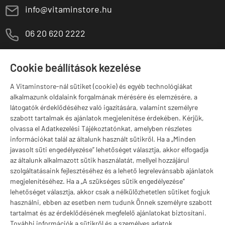
E
info@vitaminstore.hu
M
06 20 620 2222
1141 Budapest,
T
Szugló u. 83-85.
Cookie beállítások kezelése
H-P:
10:00-18:00
A Vitaminstore-nál sütiket (cookie) és egyéb technológiákat
Márkák
alkalmazunk oldalaink forgalmának mérésére és elemzésére, a
látogatók érdeklődéséhez való igazítására, valamint személyre
szabott tartalmak és ajánlatok megjelenítése érdekében. Kérjük,
olvassa el Adatkezelési Tájékoztatónkat, amelyben részletes
információkat talál az általunk használt sütikről. Ha a „Minden
Valuta választás
javasolt süti engedélyezése” lehetőséget választja, akkor elfogadja
az általunk alkalmazott sütik használatát, mellyel hozzájárul
szolgáltatásaink fejlesztéséhez és a lehető legrelevánsabb ajánlatok
megjelenítéséhez. Ha a „A szükséges sütik engedélyezése”
lehetőséget választja, akkor csak a nélkülözhetetlen sütiket fogjuk
használni, ebben az esetben nem tudunk Önnek személyre szabott
tartalmat és az érdeklődésének megfelelő ajánlatokat biztosítani.
További információk a sütikről és a személyes adatok