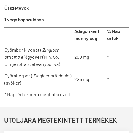
Összetevők
1 vega kapszulában
Adagonkénti
% Napi
mennyiség
érték
Gyömbér kivonat (
Zingiber
officinale
) (gyökér)(Min. 5%
250 mg
*
Gingerolra szabványosítva)
Gyömbérpor (
Zingiber officinale
)
225 mg
*
(gyökér)
* Napi érték nem meghatározott.
UTOLJÁRA MEGTEKINTETT TERMÉKEK