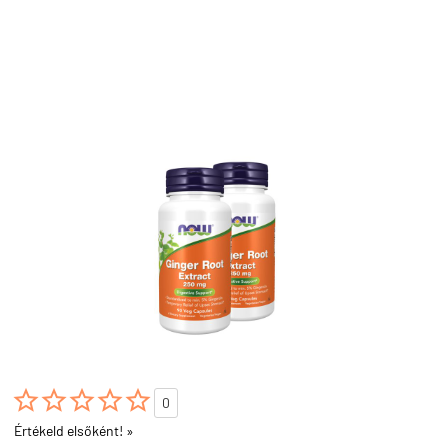





0
Értékeld elsőként! »