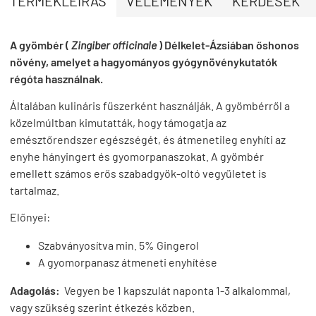
TERMÉKLEÍRÁS
VÉLEMÉNYEK
KÉRDÉSEK
A gyömbér (
Zingiber officinale
) Délkelet-Ázsiában őshonos
növény, amelyet a hagyományos gyógynövénykutatók
régóta használnak.
Általában kulináris fűszerként használják. A gyömbérről a
közelmúltban kimutatták, hogy támogatja az
emésztőrendszer egészségét, és átmenetileg enyhíti az
enyhe hányingert és gyomorpanaszokat. A gyömbér
emellett számos erős szabadgyök-oltó vegyületet is
tartalmaz.
Előnyei:
Szabványosítva min. 5% Gingerol
A gyomorpanasz átmeneti enyhítése
Adagolás:
Vegyen be 1 kapszulát naponta 1-3 alkalommal,
vagy szükség szerint étkezés közben.