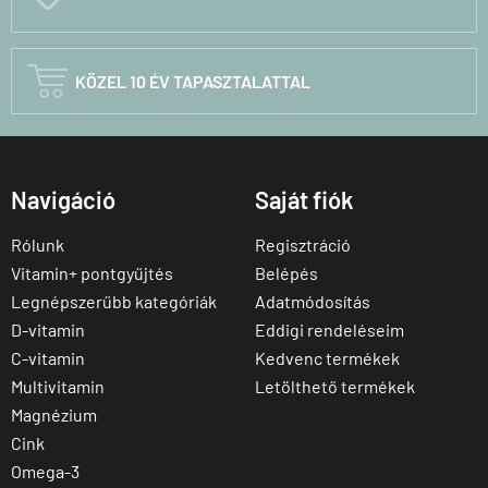

KÖZEL 10 ÉV TAPASZTALATTAL
Navigáció
Saját fiók
Rólunk
Regisztráció
Vitamin+ pontgyűjtés
Belépés
Legnépszerűbb kategóriák
Adatmódosítás
D-vitamin
Eddigi rendeléseim
C-vitamin
Kedvenc termékek
Multivitamin
Letölthető termékek
Magnézium
Cink
Omega-3