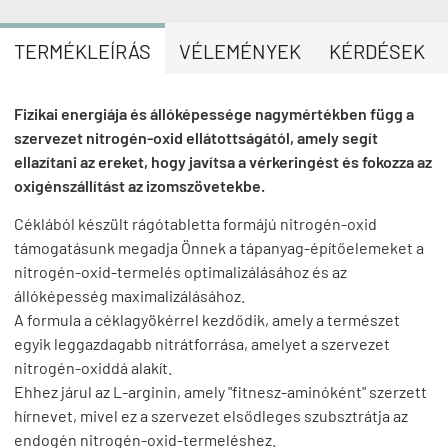
TERMÉKLEÍRÁS
VÉLEMÉNYEK
KÉRDÉSEK
Fizikai energiája és állóképessége nagymértékben függ a
szervezet nitrogén-oxid ellátottságától, amely segít
ellazítani az ereket, hogy javítsa a vérkeringést és fokozza az
oxigénszállítást az izomszövetekbe.
Céklából készült rágótabletta formájú nitrogén-oxid
támogatásunk megadja Önnek a tápanyag-építőelemeket a
nitrogén-oxid-termelés optimalizálásához és az
állóképesség maximalizálásához.
A formula a céklagyökérrel kezdődik, amely a természet
egyik leggazdagabb nitrátforrása, amelyet a szervezet
nitrogén-oxiddá alakít.
Ehhez járul az L-arginin, amely "fitnesz-aminóként" szerzett
hírnevet, mivel ez a szervezet elsődleges szubsztrátja az
endogén nitrogén-oxid-termeléshez.