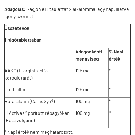
Adagolás:
Rágjon el 1 tablettát 2 alkalommal egy nap, illetve
igény szerint!
Összetevők
1 rágótablettában
Adagonkénti
% Napi
mennyiség
érték
AAKG (L-arginin-alfa-
125 mg
*
ketoglutarát)
L-citrullin
125 mg
*
Béta-alanin (CarnoSyn®)
100 mg
*
HiActives® porított répagyökér
100 mg
*
(Beta vulgaris)
* Napi érték nem meghatározott.