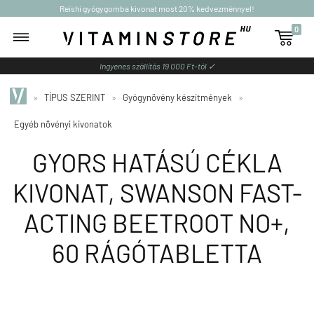
Reishi gyógygomba kivonat most 20% kedvezménnyel!
0

Ingyenes szállítás 19 000 Ft-tól ✓
»
TÍPUS SZERINT
»
Gyógynövény készítmények
»
Egyéb növényi kivonatok
GYORS HATÁSÚ CÉKLA
KIVONAT, SWANSON FAST-
ACTING BEETROOT NO+,
60 RÁGÓTABLETTA