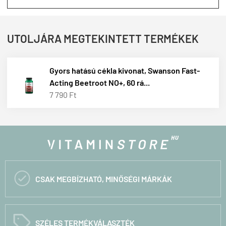
UTOLJÁRA MEGTEKINTETT TERMÉKEK
Gyors hatású cékla kivonat, Swanson Fast-
Acting Beetroot NO+, 60 rá...
7 790 Ft

CSAK MEGBÍZHATÓ, MINŐSÉGI MÁRKÁK
C
SZÉLES TERMÉKVÁLASZTÉK