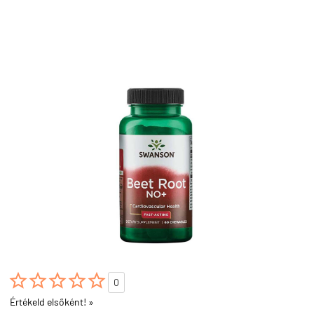





0
Értékeld elsőként! »