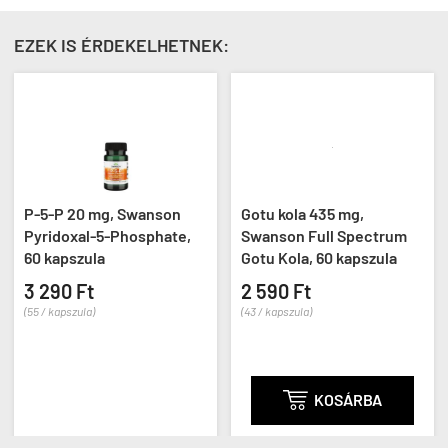
EZEK IS ÉRDEKELHETNEK:
P-5-P 20 mg, Swanson
Gotu kola 435 mg,
Pyridoxal-5-Phosphate,
Swanson Full Spectrum
60 kapszula
Gotu Kola, 60 kapszula
3 290 Ft
2 590 Ft
(55 / kapszula)
(43 / kapszula)

KOSÁRBA