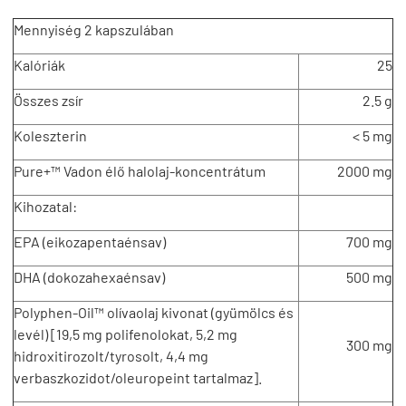
Mennyiség 2 kapszulában
Kalóriák
25
Összes zsír
2.5 g
Koleszterin
< 5 mg
Pure+™ Vadon élő halolaj-koncentrátum
2000 mg
Kihozatal:
EPA (eikozapentaénsav)
700 mg
DHA (dokozahexaénsav)
500 mg
Polyphen-Oil™ olívaolaj kivonat (gyümölcs és
levél) [19,5 mg polifenolokat, 5,2 mg
300 mg
hidroxitirozolt/tyrosolt, 4,4 mg
verbaszkozidot/oleuropeint tartalmaz].