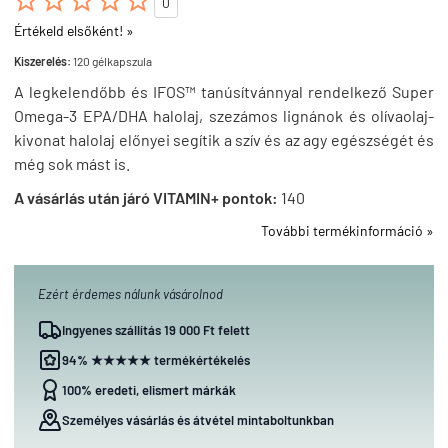





0
Értékeld elsőként! »
Kiszerelés:
120 gélkapszula
A legkelendőbb és IFOS™ tanúsítvánnyal rendelkező Super
Omega-3 EPA/DHA halolaj, szezámos lignánok és olívaolaj-
kivonat halolaj előnyei segítik a szív és az agy egészségét és
még sok mást is.
A vásárlás után járó VITAMIN+ pontok:
140
További termékinformáció »
Ezért érdemes nálunk vásárolnod
Ingyenes szállítás 19 000 Ft felett
94% ★★★★★ termékértékelés
100% eredeti, elismert márkák
Személyes vásárlás és átvétel mintaboltunkban