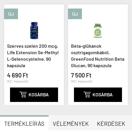
ÚJ
ÚJ
Szerves szelén 200 mcg,
Béta-glükánok
Life Extension Se-Methyl
osztrigagombából,
L-Selenocysteine, 90
GreenFood Nutrition Beta
kapszula
Glucan, 90 kapszula
4 690 Ft
7 500 Ft
(52 / kapszula)
(83 / kapszula)

KOSÁRBA

KOSÁRBA
TERMÉKLEÍRÁS
VÉLEMÉNYEK
KÉRDÉSEK