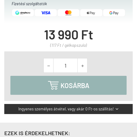
Fizetési szolgáltatók
13 990 Ft
(117 Ft / gélkapszula)



KOSÁRBA
Ingyenes személyes átvétel, vagy akár 0 Ft-os szállítás!

EZEK IS ÉRDEKELHETNEK: