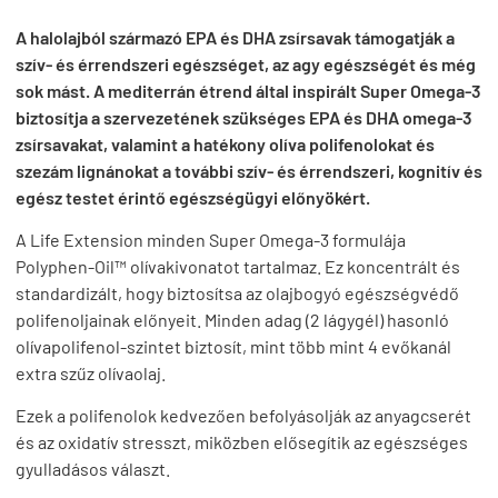
A halolajból származó EPA és DHA zsírsavak támogatják a
szív- és érrendszeri egészséget, az agy egészségét és még
sok mást. A mediterrán étrend által inspirált Super Omega-3
biztosítja a szervezetének szükséges EPA és DHA omega-3
zsírsavakat, valamint a hatékony olíva polifenolokat és
szezám lignánokat a további szív- és érrendszeri, kognitív és
egész testet érintő egészségügyi előnyökért.
A Life Extension minden Super Omega-3 formulája
Polyphen-Oil™ olívakivonatot tartalmaz. Ez koncentrált és
standardizált, hogy biztosítsa az olajbogyó egészségvédő
polifenoljainak előnyeit. Minden adag (2 lágygél) hasonló
olívapolifenol-szintet biztosít, mint több mint 4 evőkanál
extra szűz olívaolaj.
Ezek a polifenolok kedvezően befolyásolják az anyagcserét
és az oxidatív stresszt, miközben elősegítik az egészséges
gyulladásos választ.