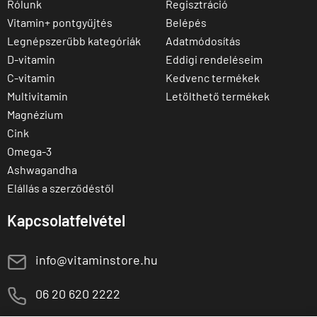
Rólunk
Regisztráció
Vitamin+ pontgyűjtés
Belépés
Legnépszerűbb kategóriák
Adatmódosítás
D-vitamin
Eddigi rendeléseim
C-vitamin
Kedvenc termékek
Multivitamin
Letölthető termékek
Magnézium
Cink
Omega-3
Ashwagandha
Elállás a szerződéstől
Kapcsolatfelvétel
E
info@vitaminstore.hu
M
06 20 620 2222