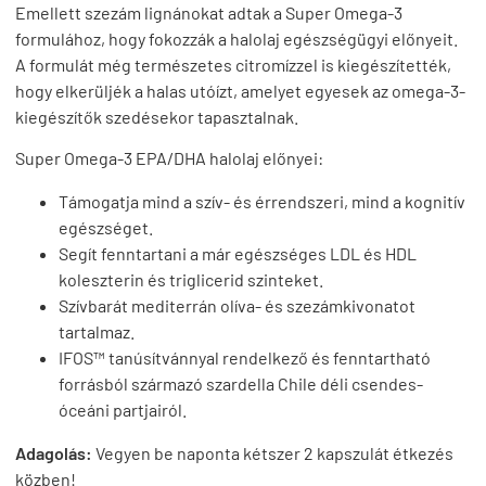
Emellett szezám lignánokat adtak a Super Omega-3
formulához, hogy fokozzák a halolaj egészségügyi előnyeit.
A formulát még természetes citromízzel is kiegészítették,
hogy elkerüljék a halas utóízt, amelyet egyesek az omega-3-
kiegészítők szedésekor tapasztalnak.
Super Omega-3 EPA/DHA halolaj előnyei:
Támogatja mind a szív- és érrendszeri, mind a kognitív
egészséget.
Segít fenntartani a már egészséges LDL és HDL
koleszterin és triglicerid szinteket.
Szívbarát mediterrán olíva- és szezámkivonatot
tartalmaz.
IFOS™ tanúsítvánnyal rendelkező és fenntartható
forrásból származó szardella Chile déli csendes-
óceáni partjairól.
Adagolás:
Vegyen be naponta kétszer 2 kapszulát étkezés
közben!