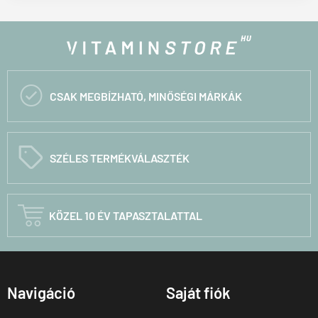

CSAK MEGBÍZHATÓ, MINŐSÉGI MÁRKÁK
C
SZÉLES TERMÉKVÁLASZTÉK

KÖZEL 10 ÉV TAPASZTALATTAL
Navigáció
Saját fiók