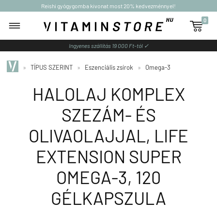
Reishi gyógygomba kivonat most 20% kedvezménnyel!
0

Ingyenes szállítás 19 000 Ft-tól ✓
»
TÍPUS SZERINT
»
Eszenciális zsírok
»
Omega-3
HALOLAJ KOMPLEX
SZEZÁM- ÉS
OLIVAOLAJJAL, LIFE
EXTENSION SUPER
OMEGA-3, 120
GÉLKAPSZULA