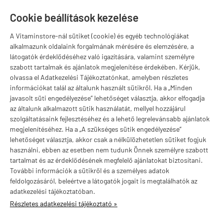
1141 Budapest,
T
Szugló u. 83-85.
Cookie beállítások kezelése
H-P:
10:00-18:00
A Vitaminstore-nál sütiket (cookie) és egyéb technológiákat
Márkák
alkalmazunk oldalaink forgalmának mérésére és elemzésére, a
látogatók érdeklődéséhez való igazítására, valamint személyre
szabott tartalmak és ajánlatok megjelenítése érdekében. Kérjük,
olvassa el Adatkezelési Tájékoztatónkat, amelyben részletes
információkat talál az általunk használt sütikről. Ha a „Minden
Valuta választás
javasolt süti engedélyezése” lehetőséget választja, akkor elfogadja
az általunk alkalmazott sütik használatát, mellyel hozzájárul
szolgáltatásaink fejlesztéséhez és a lehető legrelevánsabb ajánlatok
megjelenítéséhez. Ha a „A szükséges sütik engedélyezése”
lehetőséget választja, akkor csak a nélkülözhetetlen sütiket fogjuk
használni, ebben az esetben nem tudunk Önnek személyre szabott
tartalmat és az érdeklődésének megfelelő ajánlatokat biztosítani.
További információk a sütikről és a személyes adatok
feldolgozásáról, beleértve a látogatók jogait is megtalálhatók az
adatkezelési tájékoztatóban.
Részletes adatkezelési tájékoztató »
vitaminstore.hu -
Vitaminstore / Gymstore Hungary
-
ÁSZF
-
Adatkezelési
tájékoztató