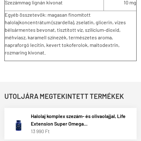
Szezámmag lignán kivonat
10 mg
Egyéb összetevők: magasan finomított
halolajkoncentrátum (szardella), zselatin, glicerin, vizes
bélsármentes bevonat, tisztított víz, szilícium-dioxid,
méhviasz, karamell színezék, természetes aroma,
napraforgó lecitin, kevert tokoferolok, maltodextrin,
rozmaring kivonat.
UTOLJÁRA MEGTEKINTETT TERMÉKEK
Halolaj komplex szezám- és olivaolajjal, Life
Extension Super Omega...
13 990 Ft