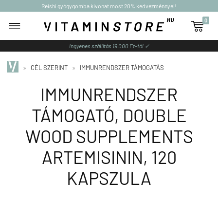
Reishi gyógygomba kivonat most 20% kedvezménnyel!
0

Ingyenes szállítás 19 000 Ft-tól ✓
»
CÉL SZERINT
»
IMMUNRENDSZER TÁMOGATÁS
IMMUNRENDSZER
TÁMOGATÓ, DOUBLE
WOOD SUPPLEMENTS
ARTEMISININ, 120
KAPSZULA