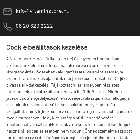
E
info@vitaminstore.hu
M
06 20 620 2222
1141 Budapest,
T
Szugló u. 83-85.
Cookie beállítások kezelése
H-P:
10:00-18:00
A Vitaminstore-nál sütiket (cookie) és egyéb technológiákat
Márkák
alkalmazunk oldalaink forgalmának mérésére és elemzésére, a
látogatók érdeklődéséhez való igazítására, valamint személyre
szabott tartalmak és ajánlatok megjelenítése érdekében. Kérjük,
olvassa el Adatkezelési Tájékoztatónkat, amelyben részletes
információkat talál az általunk használt sütikről. Ha a „Minden
Valuta választás
javasolt süti engedélyezése” lehetőséget választja, akkor elfogadja
az általunk alkalmazott sütik használatát, mellyel hozzájárul
szolgáltatásaink fejlesztéséhez és a lehető legrelevánsabb ajánlatok
megjelenítéséhez. Ha a „A szükséges sütik engedélyezése”
lehetőséget választja, akkor csak a nélkülözhetetlen sütiket fogjuk
használni, ebben az esetben nem tudunk Önnek személyre szabott
tartalmat és az érdeklődésének megfelelő ajánlatokat biztosítani.