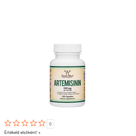





0
Értékeld elsőként! »