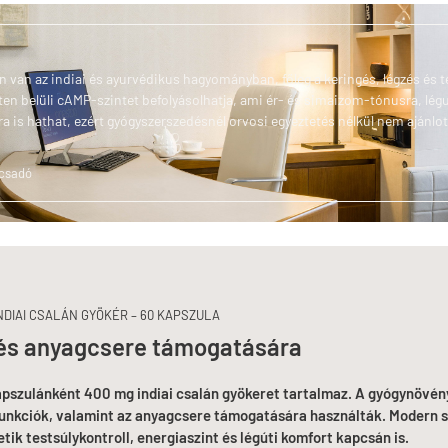
len van az indiai és ayurvédikus hagyományban, főleg a keringés, légzés és 
ten belüli cAMP-szintet befolyásolhatja, ami ér- és simaizom-tónusra, légu
 is hathat, ezért gyógyszerszedésnél orvosi egyeztetés nélkül nem ajánlot
ácsadó
NDIAI CSALÁN GYÖKÉR – 60 KAPSZULA
 és anyagcsere támogatására
apszulánként 400 mg indiai csalán gyökeret tartalmaz. A gyógynövény
unkciók, valamint az anyagcsere támogatására használták. Modern sz
ik testsúlykontroll, energiaszint és légúti komfort kapcsán is.