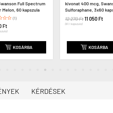
Swanson Full Spectrum
kivonat 400 mcg, Swan
r Melon, 60 kapszula
Sulforaphane, 3x60 kap



(1)
12 270 Ft
11 050 Ft
(61 / kapszula)
0 Ft
pszula)
KOSÁRBA
KOSÁRBA


ÉNYEK
KÉRDÉSEK