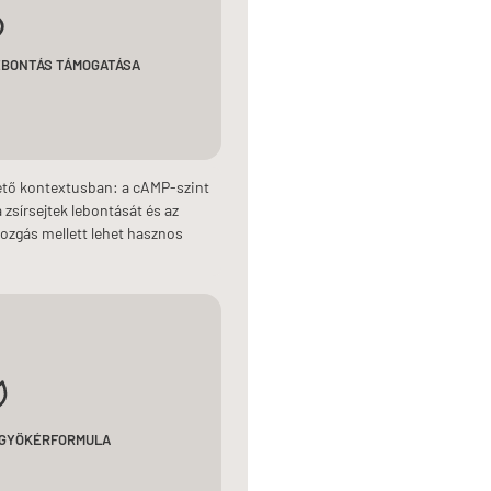
EBONTÁS TÁMOGATÁSA
égető kontextusban: a cAMP-szint
zsírsejtek lebontását és az
mozgás mellett lehet hasznos
A GYÖKÉRFORMULA