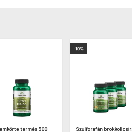
-10%
samkörte termés 500
Szulforafán brokkolicsír