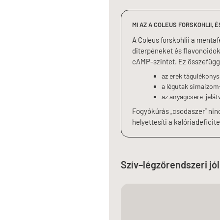
MI AZ A COLEUS FORSKOHLII, 
A Coleus forskohlii a menta
diterpéneket és flavonoidoka
cAMP-szintet. Ez összefügg
az erek tágulékony
a légutak simaizom
az anyagcsere-jelátv
Fogyókúrás „csodaszer” nincs
helyettesíti a kalóriadeficit
Szív–légzőrendszeri jól