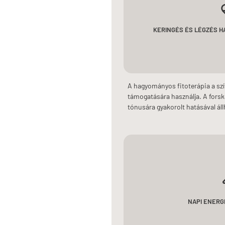
KERINGÉS ÉS LÉGZÉS 
A hagyományos fitoterápia a szí
támogatására használja. A forsk
tónusára gyakorolt hatásával ál
NAPI ENERGI