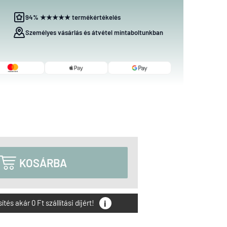
94% ★★★★★ termékértékelés
Személyes vásárlás és átvétel mintaboltunkban

KOSÁRBA
i
és akár 0 Ft szállítási díjért!