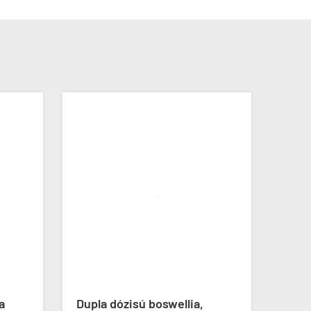
-10%
ÚJ
a
Dupla dózisú boswellia,
Fo-T