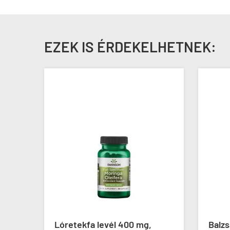
EZEK IS ÉRDEKELHETNEK:
son
Lóretekfa levél 400 mg,
Balz