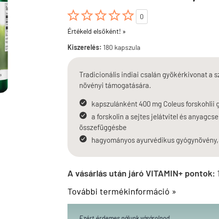





0
Értékeld elsőként! »
Kiszerelés:
180 kapszula
Tradicionális indiai csalán gyökérkivonat a 
növényi támogatására.
kapszulánként 400 mg Coleus forskohlii 
a forskolin a sejtes jelátvitel és anyag
összefüggésbe
hagyományos ayurvédikus gyógynövény, 
A vásárlás után járó VITAMIN+ pontok:
További termékinformáció »
Ezért érdemes nálunk vásárolnod