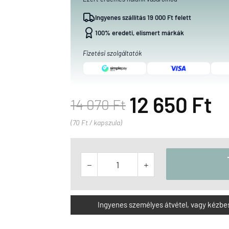
Ingyenes szállítás 19 000 Ft felett
100% eredeti, elismert márkák
Fizetési szolgáltatók
12 650 Ft
14 070 Ft
(70 Ft / kapszula)


Ingyenes személyes átvétel, vagy kézbesít