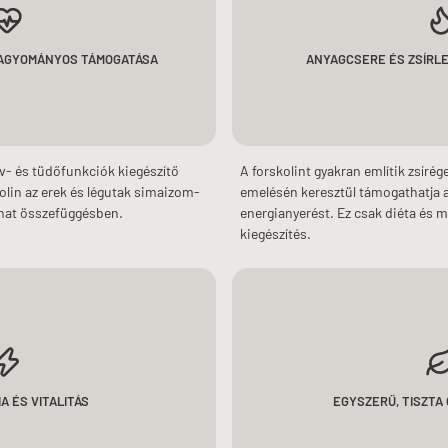
HAGYOMÁNYOS TÁMOGATÁSA
ANYAGCSERE ÉS ZSÍRL
v- és tüdőfunkciók kiegészítő
A forskolint gyakran említik zsír
olin az erek és légutak simaizom-
emelésén keresztül támogathatja a 
lhat összefüggésben.
energianyerést. Ez csak diéta és 
kiegészítés.
A ÉS VITALITÁS
EGYSZERŰ, TISZT