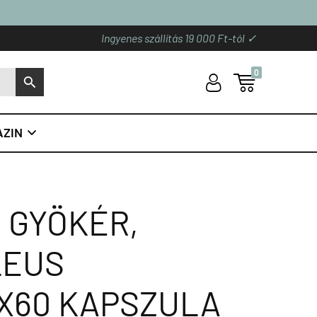
Ingyenes szállítás 19 000 Ft-tól ✓
0
U

S
ZIN

N GYÖKÉR,
LEUS
3X60 KAPSZULA