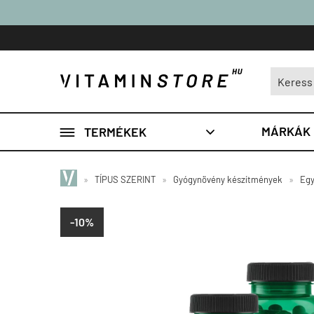

MÁRKÁK
TERMÉKEK

»
TÍPUS SZERINT
»
Gyógynövény készítmények
»
Egy
-10%