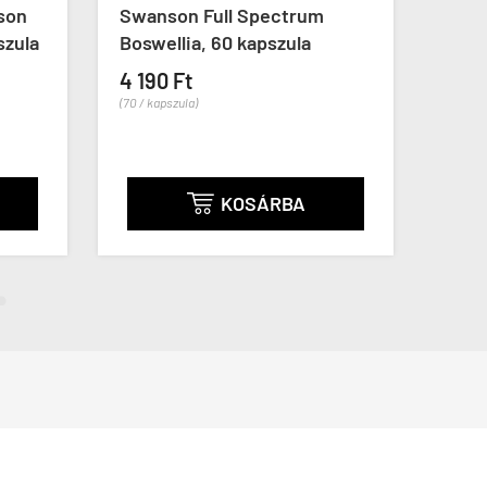
son
Swanson Full Spectrum
Labs
szula
Boswellia, 60 kapszula
3x10
4 190 Ft
12 7
(70 / kapszula)
(38 / ka
KOSÁRBA
