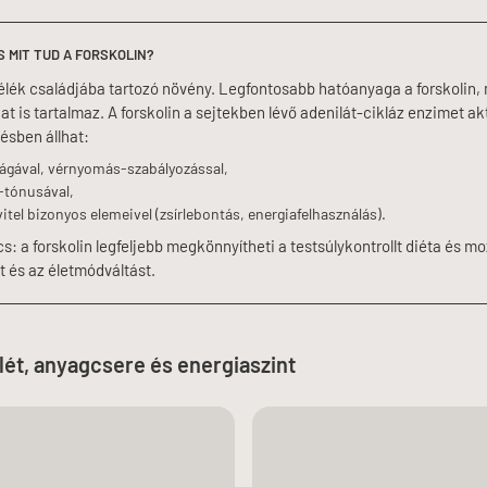
ÉS MIT TUD A FORSKOLIN?
félék családjába tartozó növény. Legfontosabb hatóanyaga a forskolin,
t is tartalmaz. A forskolin a sejtekben lévő adenilát-cikláz enzimet akt
ésben állhat:
ságával, vérnyomás-szabályozással,
-tónusával,
itel bizonyos elemeivel (zsírlebontás, energiafelhasználás).
: a forskolin legfeljebb megkönnyítheti a testsúlykontrollt diéta és m
et és az életmódváltást.
lét, anyagcsere és energiaszint