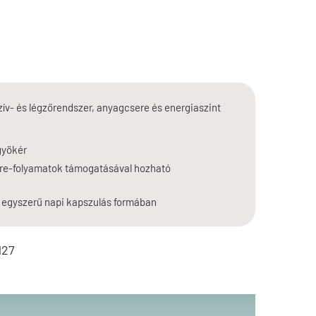
szív- és légzőrendszer, anyagcsere és energiaszint
gyökér
csere-folyamatok támogatásával hozható
egyszerű napi kapszulás formában
127