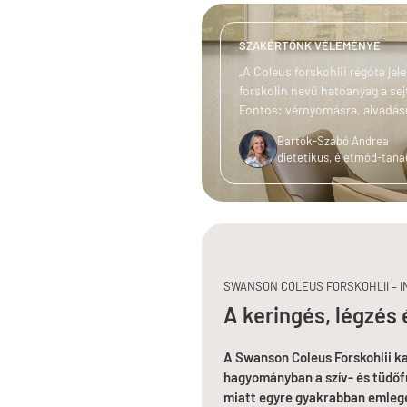
SZAKÉRTŐNK VÉLEMÉNYE
„A Coleus forskohlii régóta je
forskolin nevű hatóanyag a sej
Fontos: vérnyomásra, alvadásra
Bartók-Szabó Andrea
dietetikus, életmód-tan
SWANSON COLEUS FORSKOHLII – I
A keringés, légzés
A Swanson Coleus Forskohlii k
hagyományban a szív- és tüdőf
miatt egyre gyakrabban emleget