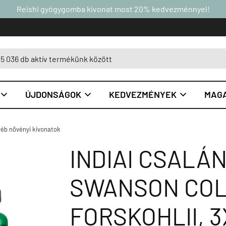
Reishi gyógygomba kivonat most 20% kedvezménnyel!
ÚJDONSÁGOK
KEDVEZMÉNYEK
MAGA



éb növényi kivonatok
INDIAI CSALÁ
SWANSON CO
FORSKOHLII, 