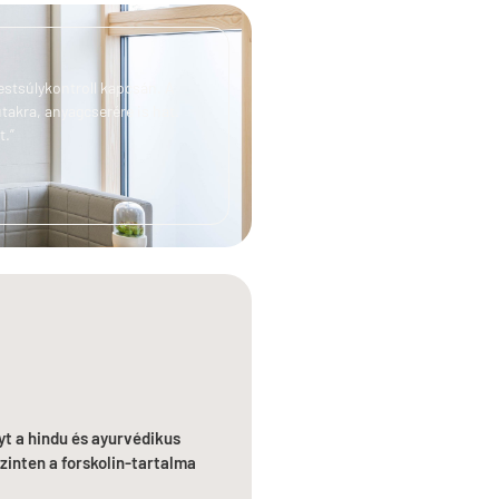
testsúlykontroll kapcsán. A
takra, anyagcserére is hat.
t.”
t a hindu és ayurvédikus
inten a forskolin-tartalma