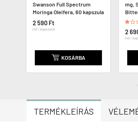
, 60
Swanson Full Spectrum
mg, 
Moringa Oleifera, 60 kapszula
Bitte


2 590 Ft
(43 / kapszula)
2 69
(45 / ka
KOSÁRBA

TERMÉKLEÍRÁS
VÉLEM