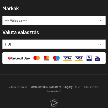
Márkák
Valuta választás
vitaminstore.hu -
Vitaminstore / Gymstore Hungary
-
ÁSZF
-
Adatkezelési
tájékoztató