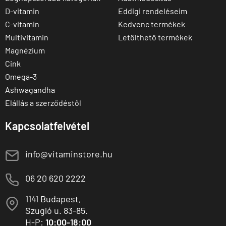
D-vitamin
Eddigi rendeléseim
C-vitamin
Kedvenc termékek
Multivitamin
Letölthető termékek
Magnézium
Cink
Omega-3
Ashwagandha
Elállás a szerződéstől
Kapcsolatfelvétel
E
info@vitaminstore.hu
M
06 20 620 2222
1141 Budapest,
T
Szugló u. 83-85.
H-P:
10:00-18:00