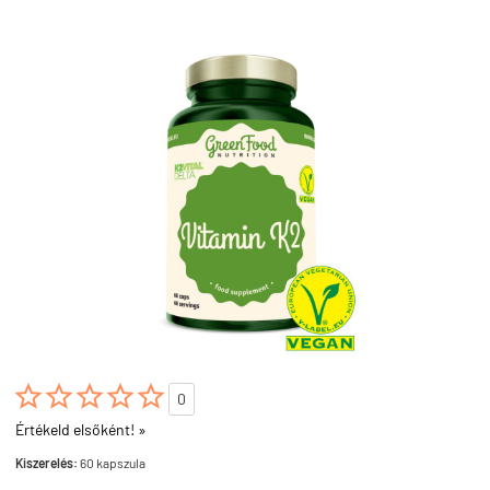





0
Értékeld elsőként! »
Kiszerelés:
60 kapszula