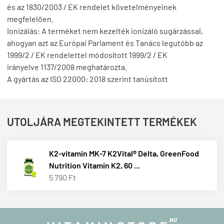
és az 1830/2003 / EK rendelet követelményeinek
megfelelően.
Ionizálás: A terméket nem kezelték ionizáló sugárzással,
ahogyan azt az Európai Parlament és Tanács legutóbb az
1999/2 / EK rendelettel módosított 1999/2 / EK
irányelve 1137/2008 meghatározta.
A gyártás az ISO 22000: 2018 szerint tanúsított
UTOLJÁRA MEGTEKINTETT TERMÉKEK
K2-vitamin MK-7 K2Vital® Delta, GreenFood
Nutrition Vitamin K2, 60 ...
5 790 Ft