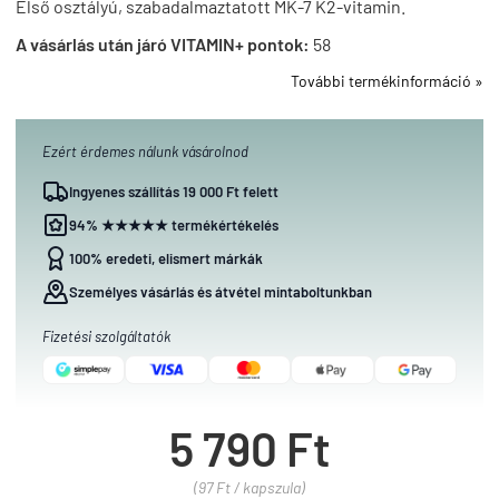
Első osztályú, szabadalmaztatott MK-7 K2-vitamin.
A vásárlás után járó VITAMIN+ pontok:
58
További termékinformáció »
Ezért érdemes nálunk vásárolnod
Ingyenes szállítás 19 000 Ft felett
94% ★★★★★ termékértékelés
100% eredeti, elismert márkák
Személyes vásárlás és átvétel mintaboltunkban
Fizetési szolgáltatók
5 790 Ft
(97 Ft / kapszula)