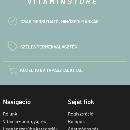

CSAK MEGBÍZHATÓ, MINŐSÉGI MÁRKÁK
C
SZÉLES TERMÉKVÁLASZTÉK

KÖZEL 10 ÉV TAPASZTALATTAL
Navigáció
Saját fiók
Rólunk
Regisztráció
Vitamin+ pontgyűjtés
Belépés
Legnépszerűbb kategóriák
Adatmódosítás