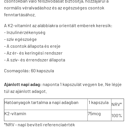
csontokban való felszívódását biztosítja, hozzájárul a
normális véralvadáshoz és az egészséges csontok
fenntartásához.
A K2-vitamint az alábbiakra orientált emberek keresik:
- Inzulinérzékenység
- szív egészsége
- A csontok állapota és ereje
- Az ér- és keringési rendszer
- A szív- és érrendszer állapota
Csomagolás: 60 kapszula
Ajánlott napi adag:
naponta 1 kapszulát vegyen be. Ne lépje
túl az ajánlott adagot.
Hatóanyagok tartalma a napi adagban
1 kapszula
NRV*
K2-vitamin
75mcg
100%
*NRV - napi beviteli referenciaérték