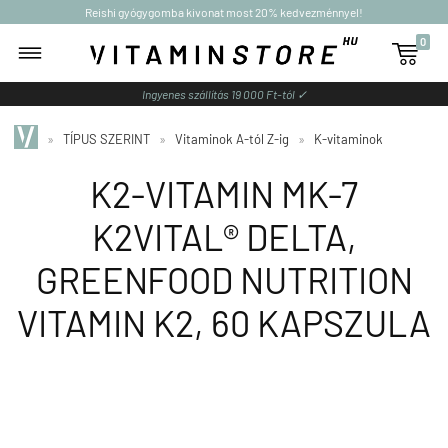
Reishi gyógygomba kivonat most 20% kedvezménnyel!
0

Ingyenes szállítás 19 000 Ft-tól ✓
»
TÍPUS SZERINT
»
Vitaminok A-tól Z-ig
»
K-vitaminok
K2-VITAMIN MK-7
K2VITAL® DELTA,
GREENFOOD NUTRITION
VITAMIN K2, 60 KAPSZULA