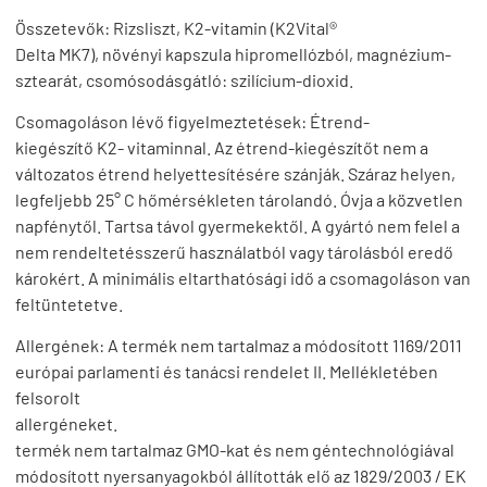
Összetevők: Rizsliszt, K2-vitamin (K2Vital®
Delta MK7), növényi kapszula hipromellózból, magnézium-
sztearát, csomósodásgátló: szilícium-dioxid.
Csomagoláson lévő figyelmeztetések: Étrend-
kiegészítő K2- vitaminnal. Az étrend-kiegészítőt nem a
változatos étrend helyettesítésére szánják. Száraz helyen,
legfeljebb 25° C hőmérsékleten tárolandó. Óvja a közvetlen
napfénytől. Tartsa távol gyermekektől. A gyártó nem felel a
nem rendeltetésszerű használatból vagy tárolásból eredő
károkért. A minimális eltarthatósági idő a csomagoláson van
feltüntetetve.
Allergének: A termék nem tartalmaz a módosított 1169/2011
európai parlamenti és tanácsi rendelet II. Mellékletében
felsorolt ​​
allergének
termék nem tartalmaz GMO-kat és nem géntechnológiával
módosított nyersanyagokból állították elő az 1829/2003 / EK