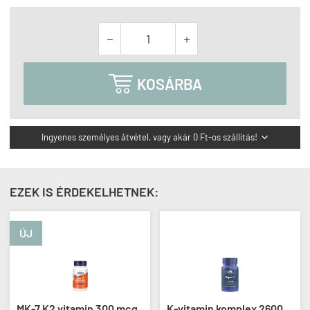



KOSÁRBA
Ingyenes személyes átvétel, vagy akár 0 Ft-os szállítás!

EZEK IS ÉRDEKELHETNEK:
ÚJ
MK-7 K2 vitamin 300 mcg,
K-vitamin komplex 2600