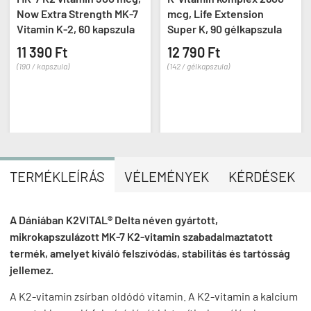
Now Extra Strength MK-7
mcg, Life Extension
Vitamin K-2, 60 kapszula
Super K, 90 gélkapszula
11 390 Ft
12 790 Ft
(190 / kapszula)
(142 / gélkapszula)
TERMÉKLEÍRÁS
VÉLEMÉNYEK
KÉRDÉSEK
A Dániában K2VITAL® Delta néven gyártott,
mikrokapszulázott
MK-7
K2-vitamin szabadalmaztatott
termék, amelyet kiváló felszívódás, stabilitás és tartósság
jellemez.
A K2-vitamin zsírban oldódó vitamin. A K2-vitamin a kalcium