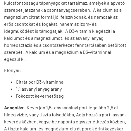
kulcsfontosságú tápanyagokat tartalmaz, amelyek alapvető
szerepet játszanak a csontanyagcserében. A kalcium és a
magnézium citrát formái jól felszívódnak, és nemcsak az
erős csontokat és fogakat, hanem az izom- és
idegműködést is támogatják. A D3-vitamin kiegészíti a
kalciumot és a magnéziumot, és az ásványi anyag
homeosztázis és a csontszerkezet fenntartásában betöltött
szerepét. A kalcium és a magnézium a D3-vitaminnal
egészül ki.
Előnyei:
Citrát por D3-vitaminnal
1:1 ásványi anyag arány
Fokozott keverhetőség
Adagolás:
Keverjen 1,5 teáskanálnyi port legalább 2.5 dl
hideg vízbe, vagy tiszta folyadékba. Adja hozzá a port lassan,
keverés közben. Vegye be naponta egyszer étkezés közben.
A tiszta kalcium- és magnézium-citrát porok érintkezéskor