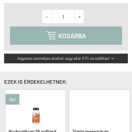



KOSÁRBA
Ingyenes személyes átvétel, vagy akár 0 Ft-os szállítás!

EZEK IS ÉRDEKELHETNEK:
ÚJ
Probiotikum 25 milliárd
Tripla magnézium