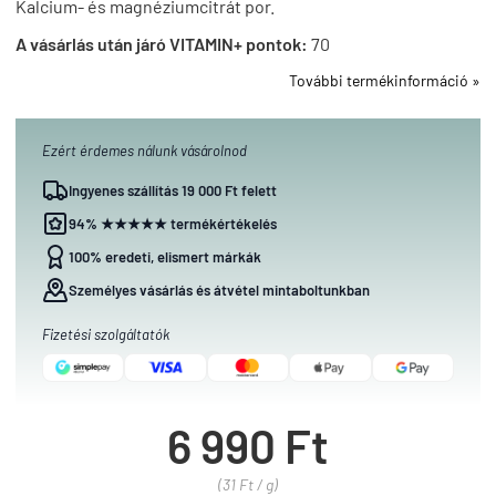
Kalcium- és magnéziumcitrát por.
A vásárlás után járó VITAMIN+ pontok:
70
További termékinformáció »
Ezért érdemes nálunk vásárolnod
Ingyenes szállítás 19 000 Ft felett
94% ★★★★★ termékértékelés
100% eredeti, elismert márkák
Személyes vásárlás és átvétel mintaboltunkban
Fizetési szolgáltatók
6 990 Ft
(31 Ft / g)