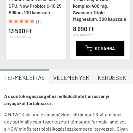
CFU, Now Probiotic-10 25
komplex 400 mg,
Billion, 100 kapszula
Swanson Triple
Magnesium, 300 kapszula





(1)
8 690 Ft
13 590 Ft
(29 / kapszula)
(136 / kapszula)

KOSÁRBA
TERMÉKLEÍRÁS
VÉLEMÉNYEK
KÉRDÉSEK
A csontok egészségéhez nélkülözhetetlen ásványi
anyagokat tartalmazza .
A NOW® Kalcium- és magnézium-citrát por D3-vitaminnal
egy optimális csontszerkezetet támogató formula, amelyet
a NOW minősített táplálkozási szakemberei terveztek. Olyan