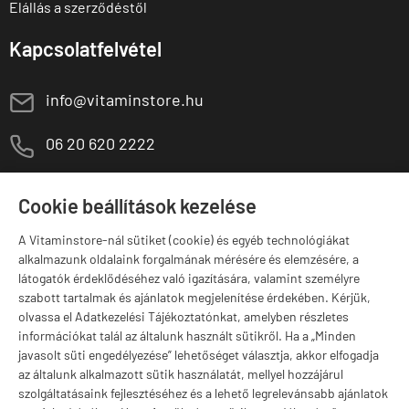
Elállás a szerződéstől
Kapcsolatfelvétel
E
info@vitaminstore.hu
M
06 20 620 2222
1141 Budapest,
T
Szugló u. 83-85.
Cookie beállítások kezelése
H-P:
10:00-18:00
A Vitaminstore-nál sütiket (cookie) és egyéb technológiákat
Márkák
alkalmazunk oldalaink forgalmának mérésére és elemzésére, a
látogatók érdeklődéséhez való igazítására, valamint személyre
szabott tartalmak és ajánlatok megjelenítése érdekében. Kérjük,
olvassa el Adatkezelési Tájékoztatónkat, amelyben részletes
információkat talál az általunk használt sütikről. Ha a „Minden
Valuta választás
javasolt süti engedélyezése” lehetőséget választja, akkor elfogadja
az általunk alkalmazott sütik használatát, mellyel hozzájárul
szolgáltatásaink fejlesztéséhez és a lehető legrelevánsabb ajánlatok