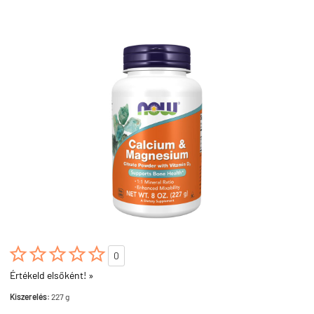





0
Értékeld elsőként! »
Kiszerelés:
227 g