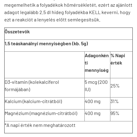
megemelhetik a folyadékok hőmérsékletét, ezért az ajánlott
adagot legalább 2.5 dl hideg folyadékba KELL keverni, hogy
ezt a reakciót a lenyelés előtt semlegesítsük.
Összetevők
1,5 teáskanálnyi mennyiségben (kb. 5g)
Adagonkén
% Napi
ti
érték
mennyiség
D3-vitamin (kolekalciferol
5 mcg (200
25%
formájában)
IU)
Kalcium (kalcium-citrátból)
400 mg
31%
Magnézium (magnézium-citrátból)
400 mg
95%
*A napi érték nem meghatározott