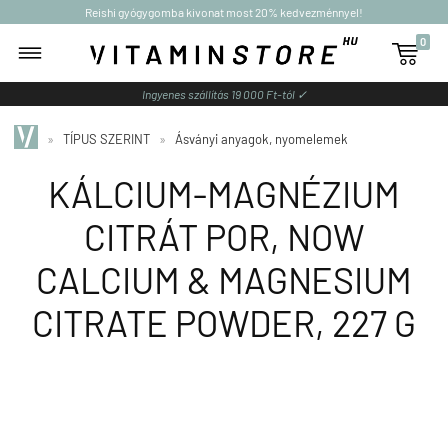
Reishi gyógygomba kivonat most 20% kedvezménnyel!
0

Ingyenes szállítás 19 000 Ft-tól ✓
»
TÍPUS SZERINT
»
Ásványi anyagok, nyomelemek
KÁLCIUM-MAGNÉZIUM
CITRÁT POR, NOW
CALCIUM & MAGNESIUM
CITRATE POWDER, 227 G