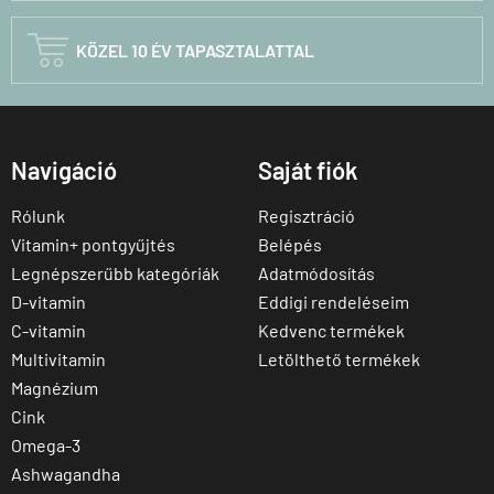

KÖZEL 10 ÉV TAPASZTALATTAL
Navigáció
Saját fiók
Rólunk
Regisztráció
Vitamin+ pontgyűjtés
Belépés
Legnépszerűbb kategóriák
Adatmódosítás
D-vitamin
Eddigi rendeléseim
C-vitamin
Kedvenc termékek
Multivitamin
Letölthető termékek
Magnézium
Cink
Omega-3
Ashwagandha