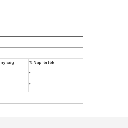
nnyiség
% Napi érték
*
*