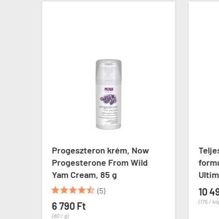
Progeszteron krém, Now
Telj
Progesterone From Wild
form
a
Yam Cream, 85 g
Ultim





(5)
10 4
(175 / k
6 790 Ft
(80 / g)