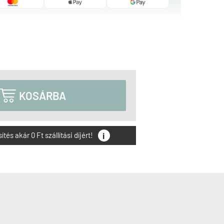

KOSÁRBA
i
és akár 0 Ft szállítási díjért!