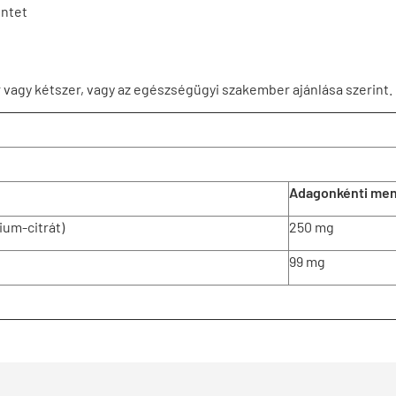
intet
vagy kétszer, vagy az egészségügyi szakember ajánlása szerint.
Adagonkénti me
um-citrát)
250 mg
99 mg