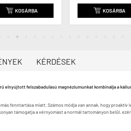
KOSÁRBA
KOSÁRBA


ÉNYEK
KÉRDÉSEK
ű elnyújtott felszabadulású magnéziumunkat kombinálja a káli
más fenntartása miatt. Számos módja van annak, hogy proaktív l
ékonyan támogatja a vérnyomást a normál tartományon belül, ezé