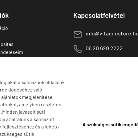
fiók
Kapcsolatfelvétel
áció
E
info@vitaminstore.h
osítás
M
06 20 620 2222
endeléseim
 termékek
1141 Budapest,
T
Szugló u. 83-85.
tő termékek
H-P:
10:00-18:00
lógiákat alkalmazunk oldalaink
érdeklődéséhez való
s ajánlatok megjelenítése
tatónkat, amelyben részletes
a „Minden javasolt süti
ja az általunk alkalmazott
A szükséges sütik enged
k fejlesztéséhez és a lehető
 szükséges sütik