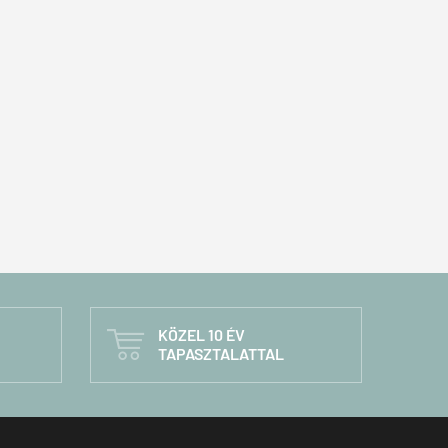
KÖZEL 10 ÉV

TAPASZTALATTAL