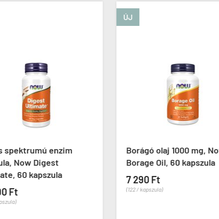
ÚJ
es spektrumú enzim
Borágó olaj 1000 mg, N
ula, Now Digest
Borage Oil, 60 kapszula
ate, 60 kapszula
7 290 Ft
90 Ft
(122 / kapszula)
apszula)