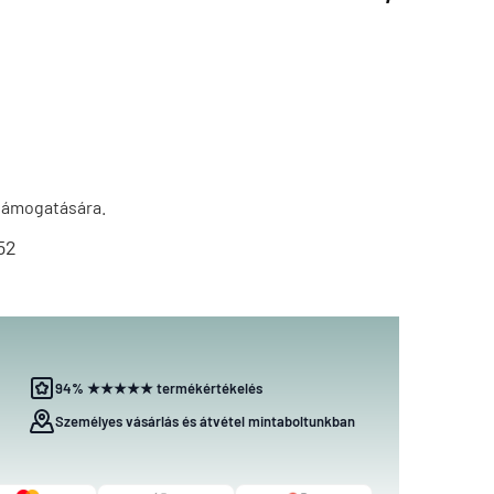
 támogatására.
52
94% ★★★★★ termékértékelés
Személyes vásárlás és átvétel mintaboltunkban