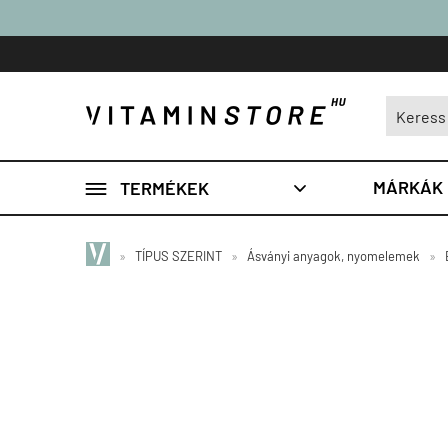

MÁRKÁK
TERMÉKEK

»
TÍPUS SZERINT
»
Ásványi anyagok, nyomelemek
»