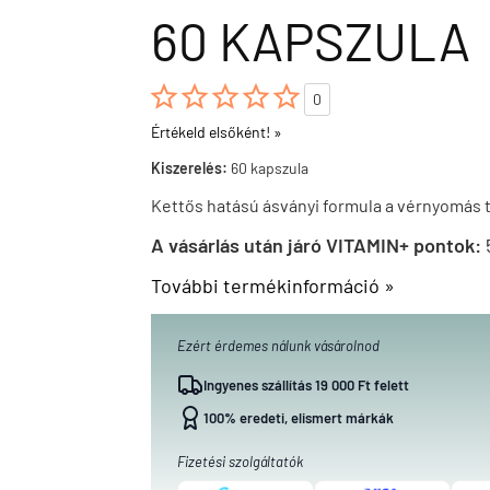
60 KAPSZULA





0
Értékeld elsőként! »
Kiszerelés:
60 kapszula
Kettős hatású ásványi formula a vérnyomás
A vásárlás után járó VITAMIN+ pontok:
További termékinformáció »
Ezért érdemes nálunk vásárolnod
Ingyenes szállítás 19 000 Ft felett
100% eredeti, elismert márkák
Fizetési szolgáltatók