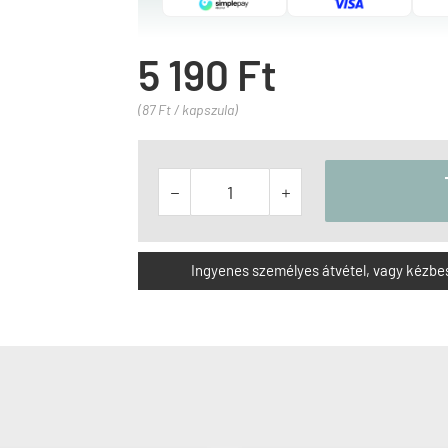
5 190 Ft
(87 Ft / kapszula)


Ingyenes személyes átvétel, vagy kézbesít