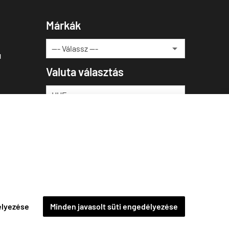
Márkák
u
Valuta választás
élyezése
Minden javasolt süti engedélyezése