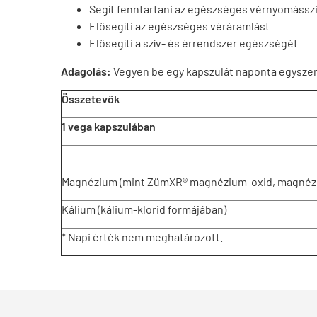
Segít fenntartani az egészséges vérnyomássz
Elősegíti az egészséges véráramlást
Elősegíti a szív- és érrendszer egészségét
Adagolás:
Vegyen be egy kapszulát naponta egyszer 
Összetevők
1 vega kapszulában
Magnézium (mint ZümXR® magnézium-oxid, magnézi
Kálium (kálium-klorid formájában)
* Napi érték nem meghatározott.