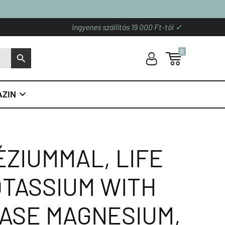
Ingyenes szállítás 19 000 Ft-tól ✓
0
U

S
ZIN

ZIUMMAL, LIFE
OTASSIUM WITH
ASE MAGNESIUM,