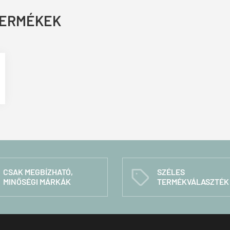
TERMÉKEK
CSAK MEGBÍZHATÓ,
SZÉLES
C
MINŐSÉGI MÁRKÁK
TERMÉKVÁLASZTÉK