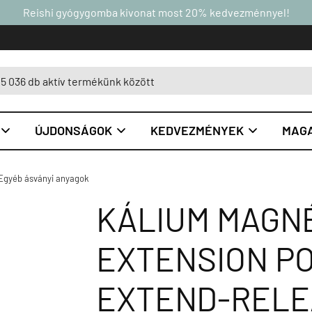
Reishi gyógygomba kivonat most 20% kedvezménnyel!
ÚJDONSÁGOK
KEDVEZMÉNYEK
MAGA



Egyéb ásványi anyagok
KÁLIUM MAGNÉ
EXTENSION P
EXTEND-RELE