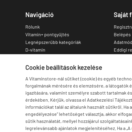
Navigáció
Saját 
Rólunk
Regisztr
Vitamin+ pontgyűjtés
Belépés
Legnépszerűbb kategóriák
Adatmód
D-vitamin
Eddigi r
C-vitamin
Kedvenc
Multivitamin
Letölthe
Cookie beállítások kezelése
Magnézium
A Vitaminstore-nál sütiket (cookie) és egyéb techno
Cink
forgalmának mérésére és elemzésére, a látogatók 
Omega-3
igazítására, valamint személyre szabott tartalmak é
Ashwagandha
érdekében. Kérjük, olvassa el Adatkezelési Tájékoz
Elállás a szerződéstől
információkat talál az általunk használt sütikről. Ha 
engedélyezése” lehetőséget választja, akkor elfogad
sütik használatát, mellyel hozzájárul szolgáltatásain
legrelevánsabb ajánlatok megjelenítéséhez. Ha a „A