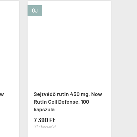
ÚJ
ow
Sejtvédő rutin 450 mg, Now
P-5-
Rutin Cell Defense, 100
Pyri
kapszula
kaps
7 390 Ft
3 29
(74 / kapszula)
(55 / ka