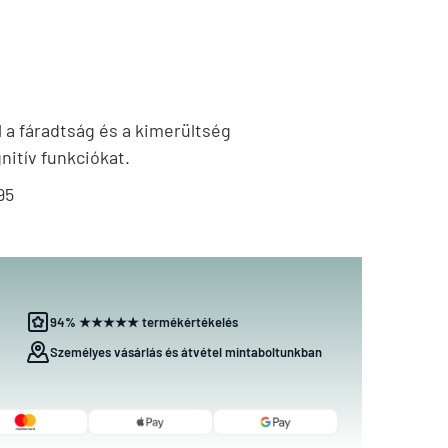
 fáradtság és a kimerültség
nitív funkciókat.
95
94% ★★★★★ termékértékelés
Személyes vásárlás és átvétel mintaboltunkban