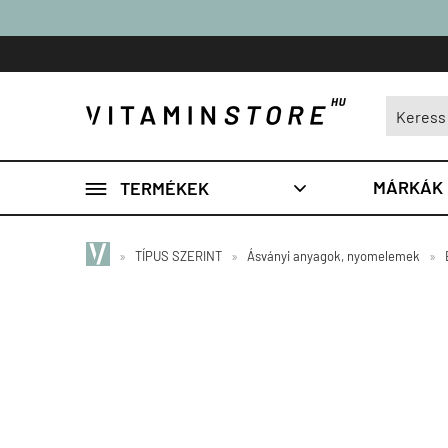

MÁRKÁK
TERMÉKEK

»
TÍPUS SZERINT
»
Ásványi anyagok, nyomelemek
»