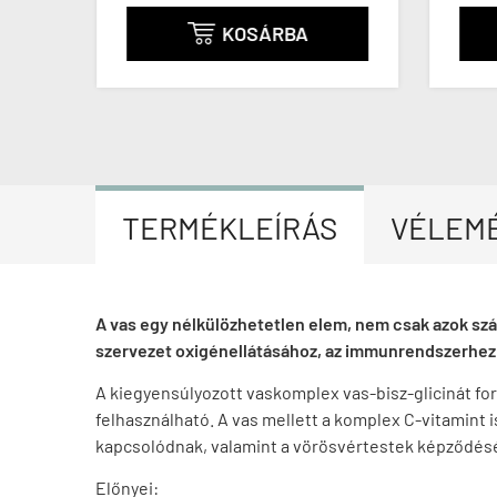
KOSÁRBA

TERMÉKLEÍRÁS
VÉLEM
A vas egy nélkülözhetetlen elem, nem csak azok szám
szervezet oxigénellátásához, az immunrendszerhez 
A kiegyensúlyozott vaskomplex vas-bisz-glicinát fo
felhasználható. A vas mellett a komplex C-vitamint 
kapcsolódnak, valamint a vörösvértestek képződéséh
Előnyei: