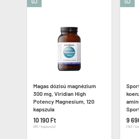
ÚJ
ÚJ
aya
Magas dózisú magnézium
Sport
-
300 mg, Viridian High
koen
Potency Magnesium, 120
amino
kapszula
Sport
10 190 Ft
9 69
(85 / kapszula)
(162 / k