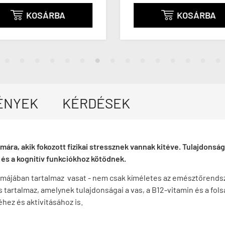
KOSÁRBA
KOSÁRBA


ÉNYEK
KÉRDÉSEK
ára, akik fokozott fizikai stressznek vannak kitéve. Tulajdonsá
és a kognitív funkciókhoz kötődnek.
rmájában tartalmaz vasat - nem csak kíméletes az emésztőrendsz
is tartalmaz, amelynek tulajdonságai a vas, a B12-vitamin és a fo
ez és aktivitásához is.