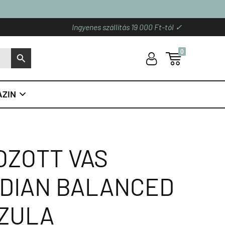
Ingyenes szállítás 19 000 Ft-tól ✓
0
U

S
ZIN

OZOTT VAS
IDIAN BALANCED
SZULA