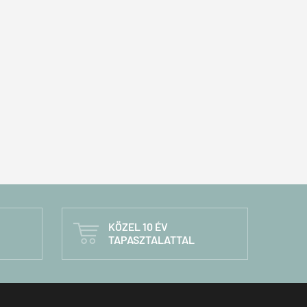
KÖZEL 10 ÉV

TAPASZTALATTAL