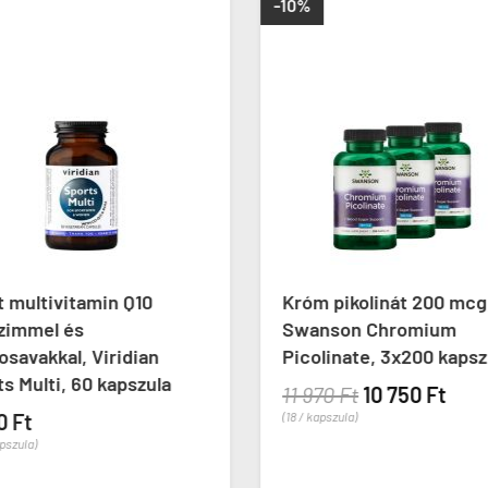
-10%
 multivitamin Q10
Króm pikolinát 200 mcg
zimmel és
Swanson Chromium
savakkal, Viridian
Picolinate, 3x200 kapsz
s Multi, 60 kapszula
11 970 Ft
10 750 Ft
0 Ft
(18 / kapszula)
apszula)