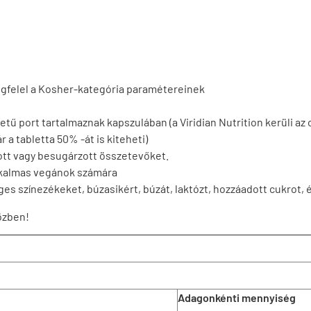
egfelel a Kosher-kategória paramétereinek
tű port tartalmaznak kapszulában (a Viridian Nutrition kerüli az o
 a tabletta 50% -át is kiteheti)
ott vagy besugárzott összetevőket.
alkalmas vegánok számára
s színezékeket, búzasikért, búzát, laktózt, hozzáadott cukrot, 
özben!
Adagonkénti mennyiség