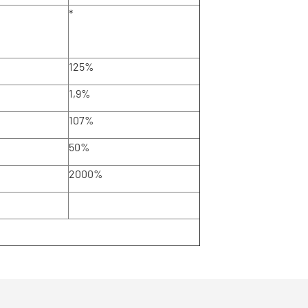
*
125%
1,9%
107%
50%
2000%