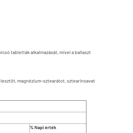
lcsó tabletták alkalmazását, mivel a ballaszt
élesztőt, magnézium-sztearátot, sztearinsavat
% Napi érték