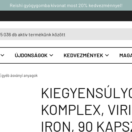
Reishi gyógygomba kivonat most 20% kedvezménnyel!
ÚJDONSÁGOK
KEDVEZMÉNYEK
MAGA



Egyéb ásványi anyagok
KIEGYENSÚLY
KOMPLEX, VIR
IRON, 90 KAP