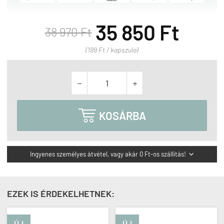
35 850 Ft
38 970 Ft
(199 Ft / kapszula)



KOSÁRBA
Ingyenes személyes átvétel, vagy akár 0 Ft-os szállítás!

EZEK IS ÉRDEKELHETNEK:
ÚJ
ÚJ