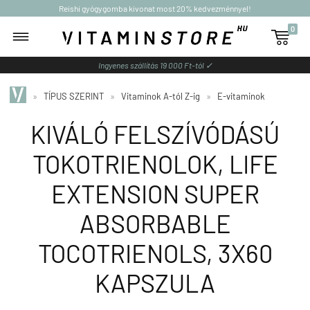
Reishi gyógygomba kivonat most 20% kedvezménnyel!
0

Ingyenes szállítás 19 000 Ft-tól ✓
»
TÍPUS SZERINT
»
Vitaminok A-tól Z-ig
»
E-vitaminok
KIVÁLÓ FELSZÍVÓDÁSÚ
TOKOTRIENOLOK, LIFE
EXTENSION SUPER
ABSORBABLE
TOCOTRIENOLS, 3X60
KAPSZULA