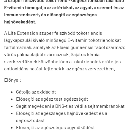
A szuper felszívódó tokotrienol-kiegészítőnkban található
E-vitamin támogatja az artériákat, az agyat, a szemet és az
immunrendszert, és elősegíti az egészséges
hajnövekedést.
A Life Extension szuper felszívódó tokotrienols
lágykapszulái kiváló minőségű E-vitamin tokotrienolokat
tartalmaznak, amelyek az Elaeis guineensis fából származó
vörös pálmaolajból származnak. Sajátos kémiai
szerkezetüknek köszönhetően a tokotrienolok erőteljes
antioxidáns hatást fejtenek ki az egész szervezetben.
Előnyei:
Gátolja az oxidációt
Elősegíti az egész test egészségét
Segít megvédeni a DNS-t és védi a sejtmembránokat
Elősegíti az egészséges hajnövekedést és a
sejtosztódást
Elősegíti az egészséges agyműködést