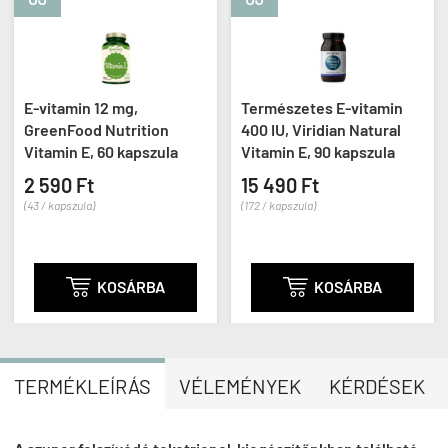
tamin 12 mg,
Természetes E-vitamin
E-vit
enFood Nutrition
400 IU, Viridian Natural
tokofe
min E, 60 kapszula
Vitamin E, 90 kapszula
Purita
1000, 
90 Ft
15 490 Ft
11 89
kapszula)
(172 / kapszula)
(119 / ka

KOSÁRBA

KOSÁRBA
TERMÉKLEÍRÁS
VÉLEMÉNYEK
KÉRDÉSEK