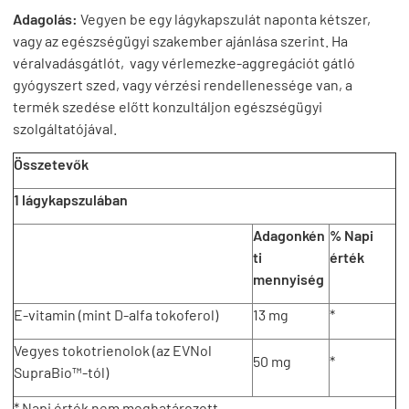
Adagolás:
Vegyen be egy lágykapszulát naponta kétszer,
vagy az egészségügyi szakember ajánlása szerint. Ha
véralvadásgátlót, vagy vérlemezke-aggregációt gátló
gyógyszert szed, vagy vérzési rendellenessége van, a
termék szedése előtt konzultáljon egészségügyi
szolgáltatójával.
Összetevők
1 lágykapszulában
Adagonkén
% Napi
ti
érték
mennyiség
E-vitamin (mint D-alfa tokoferol)
13 mg
*
Vegyes tokotrienolok (az EVNol
50 mg
*
SupraBio™-tól)
* Napi érték nem meghatározott.