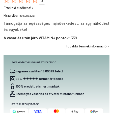





0
Értékeld elsőként! »
Kiszerelés:
180 kapszula
Támogatja az egészséges hajnövekedést, az agyműködést
és egyebeket.
A vásárlás után járó VITAMIN+ pontok:
359
További termékinformáció »
Ezért érdemes nálunk vásárolnod
Ingyenes szállítás 19 000 Ft felett
94% ★★★★★ termékértékelés
100% eredeti, elismert márkák
Személyes vásárlás és átvétel mintaboltunkban
Fizetési szolgáltatók