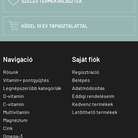
C
SZÉLES TERMÉKVÁLASZTÉK

KÖZEL 10 ÉV TAPASZTALATTAL
Navigáció
Saját fiók
Rólunk
Regisztráció
Vitamin+ pontgyűjtés
Belépés
Legnépszerűbb kategóriák
Adatmódosítás
D-vitamin
Eddigi rendeléseim
C-vitamin
Kedvenc termékek
Multivitamin
Letölthető termékek
Magnézium
Cink
Omega-3