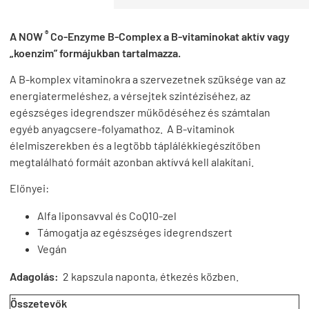
®
A NOW
Co-Enzyme B-Complex a B-vitaminokat aktív vagy
„koenzim” formájukban tartalmazza.
A B-komplex vitaminokra a szervezetnek szüksége van az
energiatermeléshez, a vérsejtek szintéziséhez, az
egészséges idegrendszer működéséhez és számtalan
egyéb anyagcsere-folyamathoz. A B-vitaminok
élelmiszerekben és a legtöbb táplálékkiegészítőben
megtalálható formáit azonban aktívvá kell alakítani.
Előnyei:
Alfa liponsavval és CoQ10-zel
Támogatja az egészséges idegrendszert
Vegán
Adagolás:
2 kapszula naponta, étkezés közben.
Összetevők