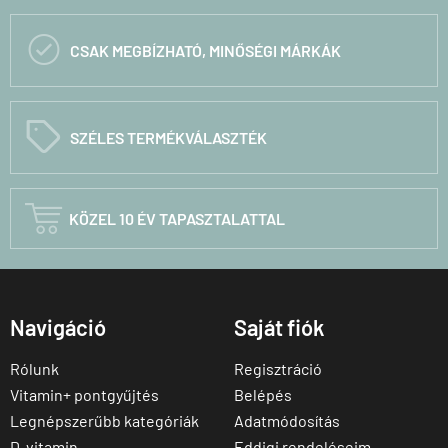

CSAK MEGBÍZHATÓ, MINŐSÉGI MÁRKÁK
C
SZÉLES TERMÉKVÁLASZTÉK

KÖZEL 10 ÉV TAPASZTALATTAL
Navigáció
Saját fiók
Rólunk
Regisztráció
Vitamin+ pontgyűjtés
Belépés
Legnépszerűbb kategóriák
Adatmódosítás
D-vitamin
Eddigi rendeléseim