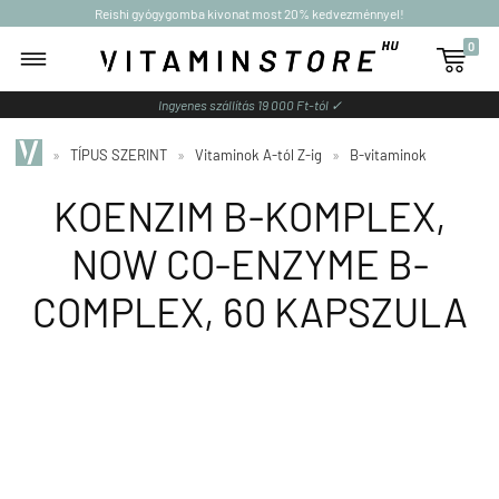
Reishi gyógygomba kivonat most 20% kedvezménnyel!
0

Ingyenes szállítás 19 000 Ft-tól ✓
»
TÍPUS SZERINT
»
Vitaminok A-tól Z-ig
»
B-vitaminok
KOENZIM B-KOMPLEX,
NOW CO-ENZYME B-
COMPLEX, 60 KAPSZULA