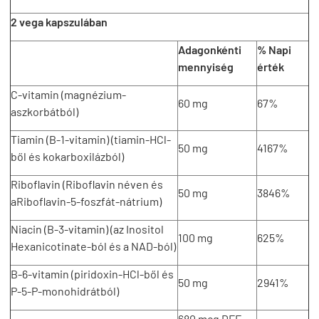
2 vega kapszulában
Adagonkénti
% Napi
mennyiség
érték
C-vitamin (magnézium-
60 mg
67%
aszkorbátból)
Tiamin (B-1-vitamin) (tiamin-HCl-
50 mg
4167%
ből és kokarboxilázból)
Riboflavin (Riboflavin néven és
50 mg
3846%
aRiboflavin-5-foszfát-nátrium)
Niacin (B-3-vitamin) (az Inositol
100 mg
625%
Hexanicotinate-ból és a NAD-ból)
B-6-vitamin (piridoxin-HCl-ből és
50 mg
2941%
P-5-P-monohidrátból)
680 mcg DFE