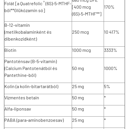
®
Folát [a Quatrefolic
(6S)-5-MTHF-
[400 mcg
170%
ből**Glükózamin só]
(6S)-5-MTHF**]
B-12-vitamin
(metilkobalaminként és
250 mcg
10 417%
dibenkozidként)
Biotin
1000 mcg
3333%
Pantoténsav (B-5-vitamin)
(Calcium Pantotenátból és
50 mg
1000%
Pantethine-ből)
Kolin (a kolin-bitartarátból)
25 mg
5%
Vízmentes betain
50 mg
*
Alfa-liponsav
50 mg
*
PABA (para-aminobenzoesav)
25 mg
*