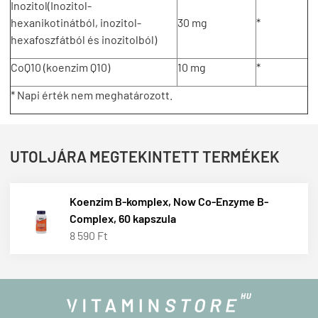
Inozitol(Inozitol-
hexanikotinátból, inozitol-
30 mg
*
hexafoszfátból és inozitolból)
CoQ10 (koenzim Q10)
10 mg
*
* Napi érték nem meghatározott.
UTOLJÁRA MEGTEKINTETT TERMÉKEK
Koenzim B-komplex, Now Co-Enzyme B-
Complex, 60 kapszula
8 590 Ft