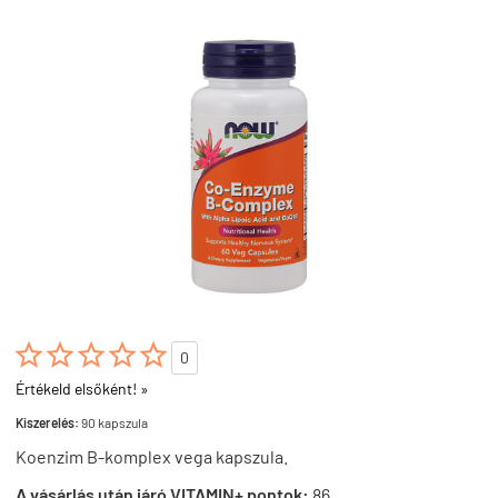





0
Értékeld elsőként! »
Kiszerelés:
90 kapszula
Koenzim B-komplex vega kapszula.
A vásárlás után járó VITAMIN+ pontok:
86