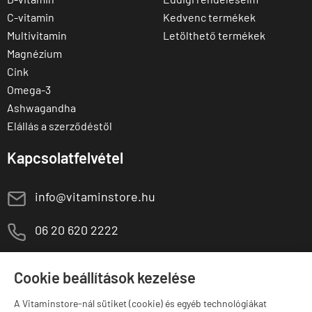
C-vitamin
Kedvenc termékek
Multivitamin
Letölthető termékek
Magnézium
Cink
Omega-3
Ashwagandha
Elállás a szerződéstől
Kapcsolatfelvétel
E
info@vitaminstore.hu
M
06 20 620 2222
1141 Budapest,
T
Szugló u. 83-85.
Cookie beállítások kezelése
H-P:
10:00-18:00
A Vitaminstore-nál sütiket (cookie) és egyéb technológiákat