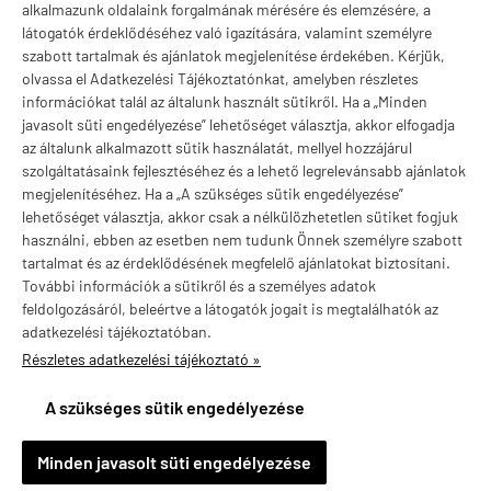
Márkák
alkalmazunk oldalaink forgalmának mérésére és elemzésére, a
látogatók érdeklődéséhez való igazítására, valamint személyre
szabott tartalmak és ajánlatok megjelenítése érdekében. Kérjük,
olvassa el Adatkezelési Tájékoztatónkat, amelyben részletes
információkat talál az általunk használt sütikről. Ha a „Minden
Valuta választás
javasolt süti engedélyezése” lehetőséget választja, akkor elfogadja
az általunk alkalmazott sütik használatát, mellyel hozzájárul
szolgáltatásaink fejlesztéséhez és a lehető legrelevánsabb ajánlatok
megjelenítéséhez. Ha a „A szükséges sütik engedélyezése”
lehetőséget választja, akkor csak a nélkülözhetetlen sütiket fogjuk
használni, ebben az esetben nem tudunk Önnek személyre szabott
tartalmat és az érdeklődésének megfelelő ajánlatokat biztosítani.
További információk a sütikről és a személyes adatok
feldolgozásáról, beleértve a látogatók jogait is megtalálhatók az
adatkezelési tájékoztatóban.
Részletes adatkezelési tájékoztató »
vitaminstore.hu -
Vitaminstore / Gymstore Hungary
-
ÁSZF
-
Adatkezelési
tájékoztató
A szükséges sütik engedélyezése
×
Sos Baj településről
S
Minden javasolt süti engedélyezése
Vásárolt a webáruházban
36 perccel ezelőtt
