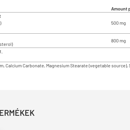
Amount p
t
)
500 mg
800 mg
sterol)
t.
m, Calcium Carbonate, Magnesium Stearate (vegetable source), St
TERMÉKEK