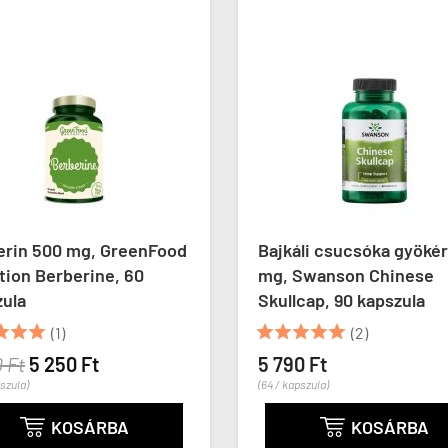
erin 500 mg, GreenFood
Bajkáli csucsóka gyöké
tion Berberine, 60
mg, Swanson Chinese
zula
Skullcap, 90 kapszula








(1)
(2)
 Ft
5 250 Ft
5 790 Ft
pszula)
(64 / kapszula)
KOSÁRBA
KOSÁRBA

