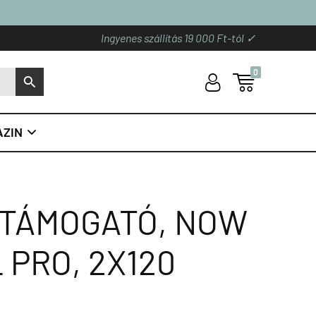
Ingyenes szállítás 19 000 Ft-tól ✓
0
U

S
ZIN

 TÁMOGATÓ, NOW
PRO, 2X120