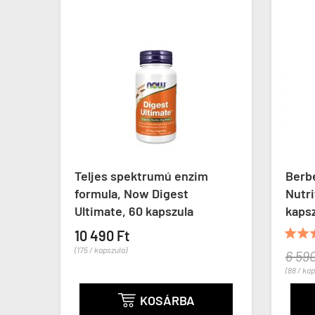
w
Teljes spektrumú enzim
Berb
d
formula, Now Digest
Nutri
Ultimate, 60 kapszula
kaps


10 490 Ft
(175 / kapszula)
6 590
(88 / ka
KOSÁRBA
