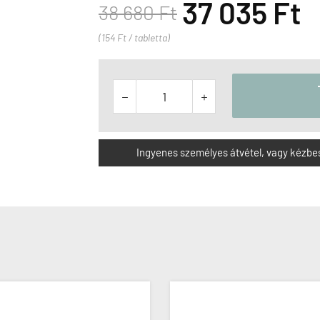
37 035 Ft
38 680 Ft
(154 Ft / tabletta)


Ingyenes személyes átvétel, vagy kézbesít