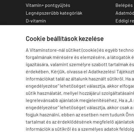
Vitamin+ pontgyűjtés
Belépés
Legnépszerűbb kategóriák
Adatmód
D-vitamin
Eddigi r
C-vitamin
Kedvenc
Multivitamin
Letölthe
Cookie beállítások kezelése
Magnézium
A Vitaminstore-nál sütiket (cookie) és egyéb techno
Cink
forgalmának mérésére és elemzésére, a látogatók 
Omega-3
igazítására, valamint személyre szabott tartalmak é
Ashwagandha
érdekében. Kérjük, olvassa el Adatkezelési Tájékoz
Elállás a szerződéstől
információkat talál az általunk használt sütikről. Ha 
engedélyezése” lehetőséget választja, akkor elfogad
sütik használatát, mellyel hozzájárul szolgáltatásain
legrelevánsabb ajánlatok megjelenítéséhez. Ha a „A
engedélyezése” lehetőséget választja, akkor csak a
fogjuk használni, ebben az esetben nem tudunk Ön
tartalmat és az érdeklődésének megfelelő ajánlatoka
információk a sütikről és a személyes adatok feldolg
Báthory Miskolc településről