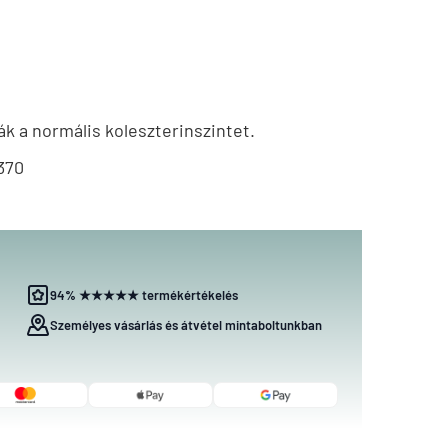
k a normális koleszterinszintet.
370
94% ★★★★★ termékértékelés
Személyes vásárlás és átvétel mintaboltunkban