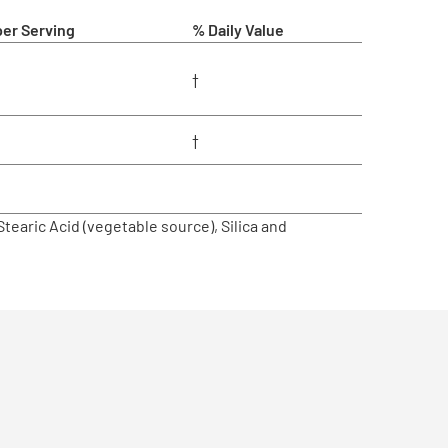
er Serving
% Daily Value
†
†
earic Acid (vegetable source), Silica and