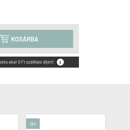

KOSÁRBA
i
és akár 0 Ft szállítási díjért!
ÚJ
ÚJ