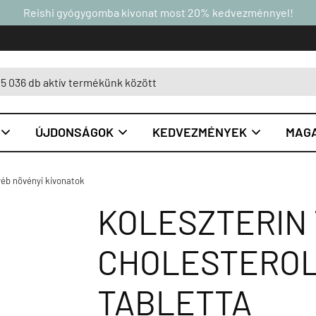
Reishi gyógygomba kivonat most 20% kedvezménnyel!
ÚJDONSÁGOK
KEDVEZMÉNYEK
MAGA



éb növényi kivonatok
KOLESZTERIN
CHOLESTEROL 
TABLETTA