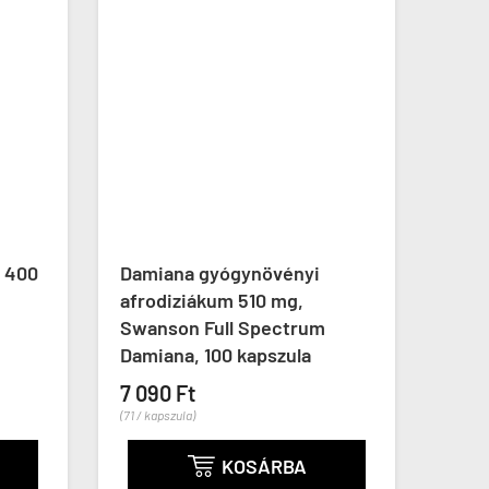
r 400
Damiana gyógynövényi
Borá
afrodiziákum 510 mg,
Bora
Swanson Full Spectrum
7 29
Damiana, 100 kapszula
(122 / k
7 090 Ft
(71 / kapszula)
KOSÁRBA
