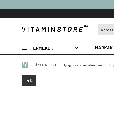

MÁRKÁK
TERMÉKEK

»
TÍPUS SZERINT
»
Gyógynövény készítmények
»
Egy
-4%