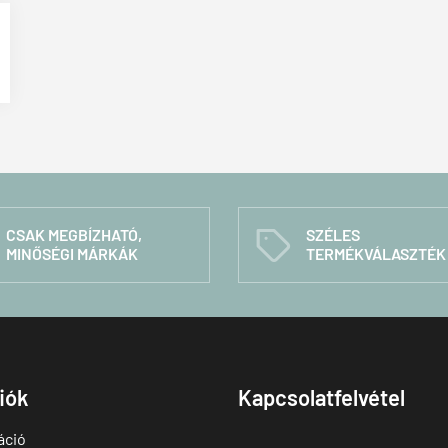
CSAK MEGBÍZHATÓ,
SZÉLES
C
MINŐSÉGI MÁRKÁK
TERMÉKVÁLASZTÉK
fiók
Kapcsolatfelvétel
áció