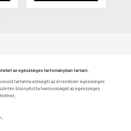
zinteket az egészséges tartományban tartani.
vonoid tartalma elősegíti az érrendszer egészséges
 szintén bizonyította hasznosságát az egészséges
déséhez
.
n.