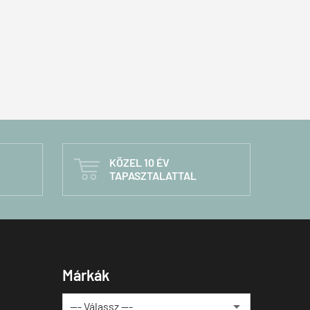
KÖZEL 10 ÉV

TAPASZTALATTAL
Márkák