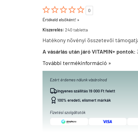





0
Értékeld elsőként! »
Kiszerelés:
240 tabletta
Hatékony növényi összetevői t
ámogatjá
A vásárlás után járó VITAMIN+ pontok:
További termékinformáció »
Ezért érdemes nálunk vásárolnod
Ingyenes szállítás 19 000 Ft felett
100% eredeti, elismert márkák
Fizetési szolgáltatók