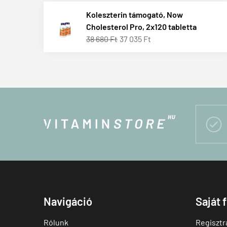
Koleszterin támogató, Now
Cholesterol Pro, 2x120 tabletta
38 680 Ft
37 035 Ft

Navigáció
Saját 
Rólunk
Regisztr