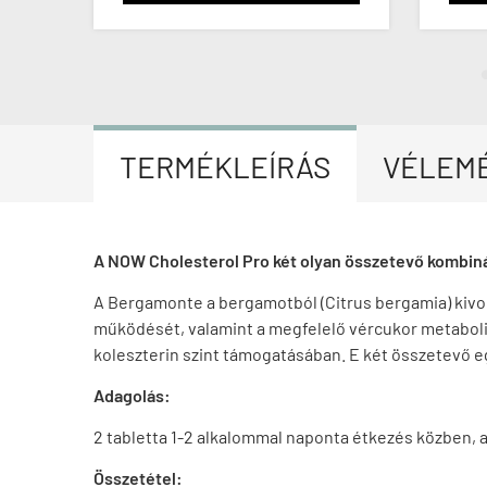
TERMÉKLEÍRÁS
VÉLEM
A NOW
Cholesterol Pro két olyan összetevő kombinác
A Bergamonte a bergamotból (Citrus bergamia) kivon
működését, valamint a megfelelő vércukor metabol
koleszterin szint támogatásában.
E két összetevő e
Adagolás:
2 tabletta 1-2 alkalommal naponta étkezés közben, a
Összetétel: