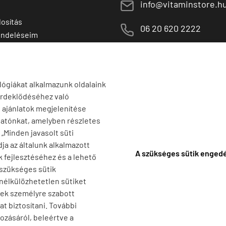
E
info@vitaminstore.h
osítás
M
06 20 620 2222
endeléseim
 termékek
1141 Budapest,
T
Szugló u. 83-85.
tő termékek
H-P:
10:00-18:00
lógiákat alkalmazunk oldalaink
érdeklődéséhez való
s ajánlatok megjelenítése
tatónkat, amelyben részletes
a „Minden javasolt süti
ja az általunk alkalmazott
A szükséges sütik enged
k fejlesztéséhez és a lehető
 szükséges sütik
 nélkülözhetetlen sütiket
nek személyre szabott
t biztosítani. További
ozásáról, beleértve a