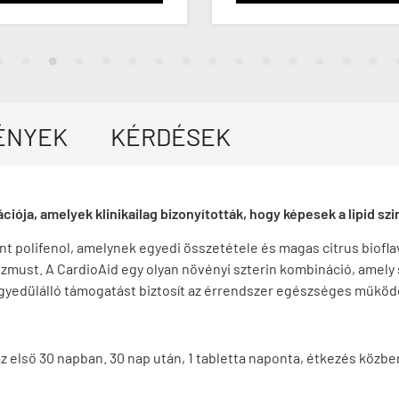
ÉNYEK
KÉRDÉSEK
iója, amelyek klinikailag bizonyították, hogy képesek a lipid s
t polifenol, amelynek egyedi összetétele és magas citrus biofla
izmust.
A CardioAid egy olyan növényi szterin kombináció, amely
gyedülálló támogatást biztosít az érrendszer egészséges műkö
z első 30 napban. 30 nap után, 1 tabletta naponta, étkezés közbe