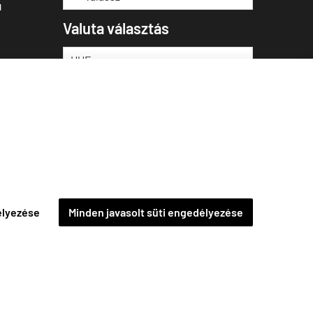
u
Valuta választás
élyezése
Minden javasolt süti engedélyezése