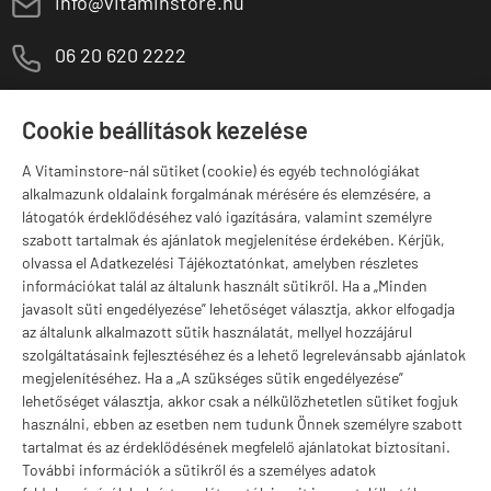
E
info@vitaminstore.hu
M
06 20 620 2222
1141 Budapest,
T
Szugló u. 83-85.
Cookie beállítások kezelése
H-P:
10:00-18:00
A Vitaminstore-nál sütiket (cookie) és egyéb technológiákat
Márkák
alkalmazunk oldalaink forgalmának mérésére és elemzésére, a
látogatók érdeklődéséhez való igazítására, valamint személyre
szabott tartalmak és ajánlatok megjelenítése érdekében. Kérjük,
olvassa el Adatkezelési Tájékoztatónkat, amelyben részletes
információkat talál az általunk használt sütikről. Ha a „Minden
Valuta választás
javasolt süti engedélyezése” lehetőséget választja, akkor elfogadja
az általunk alkalmazott sütik használatát, mellyel hozzájárul
szolgáltatásaink fejlesztéséhez és a lehető legrelevánsabb ajánlatok
megjelenítéséhez. Ha a „A szükséges sütik engedélyezése”
lehetőséget választja, akkor csak a nélkülözhetetlen sütiket fogjuk
használni, ebben az esetben nem tudunk Önnek személyre szabott
tartalmat és az érdeklődésének megfelelő ajánlatokat biztosítani.
További információk a sütikről és a személyes adatok