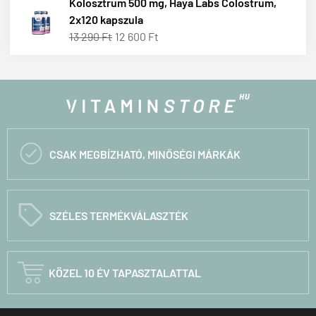
Kolosztrum 500 mg, Haya Labs Colostrum,
2x120 kapszula
13 290 Ft
12 600 Ft

CSAK MEGBÍZHATÓ, MINŐSÉGI MÁRKÁK
C
SZÉLES TERMÉKVÁLASZTÉK

KÖZEL 10 ÉV TAPASZTALATTAL