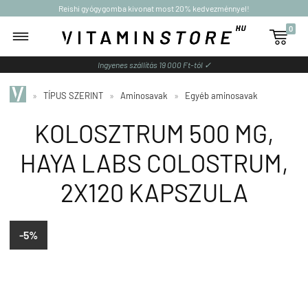
Reishi gyógygomba kivonat most 20% kedvezménnyel!
0

Ingyenes szállítás 19 000 Ft-tól ✓
»
TÍPUS SZERINT
»
Aminosavak
»
Egyéb aminosavak
KOLOSZTRUM 500 MG,
HAYA LABS COLOSTRUM,
2X120 KAPSZULA
-5%