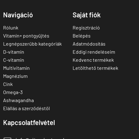
Navigáció
Saját fiók
Rólunk
Regisztráció
Vitamin+ pontgyűjtés
Belépés
Legnépszerűbb kategóriák
Adatmódosítás
D-vitamin
Eddigi rendeléseim
C-vitamin
Kedvenc termékek
Multivitamin
Letölthető termékek
Magnézium
Cink
Omega-3
Ashwagandha
Elállás a szerződéstől
Kapcsolatfelvétel