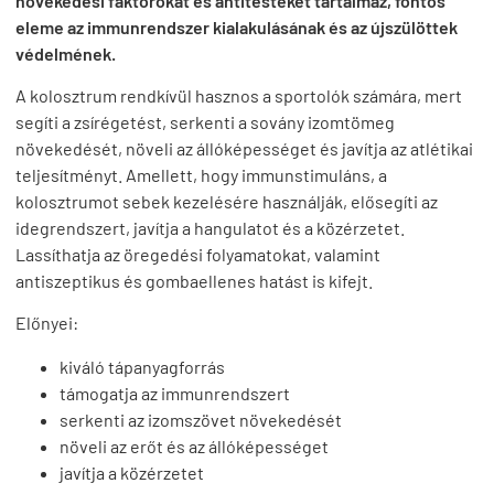
növekedési faktorokat és antitesteket tartalmaz, fontos
eleme az immunrendszer kialakulásának és az újszülöttek
védelmének.
A kolosztrum rendkívül hasznos a sportolók számára, mert
segíti a zsírégetést, serkenti a sovány izomtömeg
növekedését, növeli az állóképességet és javítja az atlétikai
teljesítményt. Amellett, hogy immunstimuláns, a
kolosztrumot sebek kezelésére használják, elősegíti az
idegrendszert, javítja a hangulatot és a közérzetet.
Lassíthatja az öregedési folyamatokat, valamint
antiszeptikus és gombaellenes hatást is kifejt.
Előnyei:
kiváló tápanyagforrás
támogatja az immunrendszert
serkenti az izomszövet növekedését
növeli az erőt és az állóképességet
javítja a közérzetet