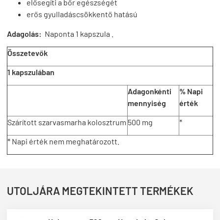
elősegíti a bőr egészségét
erős gyulladáscsökkentő hatású
Adagolás:
Naponta 1 kapszula .
Összetevők
1 kapszulában
Adagonkénti
% Napi
mennyiség
érték
Szárított szarvasmarha kolosztrum
500 mg
*
* Napi érték nem meghatározott.
UTOLJÁRA MEGTEKINTETT TERMÉKEK