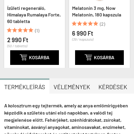
Ízületi regeneráló,
Melatonin 3 mg, Now
Himalaya Rumalaya Forte,
Melatonin, 180 kapszula
60 tabletta





(2)





(1)
6 990 Ft
2 990 Ft
(39 / kapszula)
(50 / tabletta)

KOSÁRBA

KOSÁRBA
TERMÉKLEÍRÁS
VÉLEMÉNYEK
KÉRDÉSEK
A kolosztrum egy tejtermék, amely az anya emlőmirigyében
képződik a születés utáni első napokban, a valódi tej
megjelenése előtt. Fehérjéket, szénhidrátokat, zsírokat,
vitaminokat, ásványi anyagokat, aminosavakat, enzimeket,