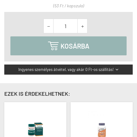
(53 Ft / kapszula)



KOSÁRBA
Ingyenes személyes átvétel, vagy akár 0 Ft-os szállítás!

EZEK IS ÉRDEKELHETNEK: