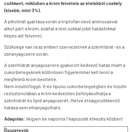
csökkent, miközben a króm felvétele az ételekből csekély
(kisebb, mint 3%).
A pikolinát gyártása során a triptofán nevű aminosavval
alkot párt a króm, ezáltal a test sokkal jobb hatásfokkal
képes azt felvenni.
Szüksége van rá az emberi szervezetnek a szénhidrát- és a
zsíranyagcsere során.
A szénhidrát anyagcserére gyakorolt kedvező hatás miatt a
cukorbetegeknek különösen figyelemmel kell lenni a
megfelelő króm bevitelre.
Nem inzulinfüggő, II-es típusú cukorbetegségben és inzulin
rezisztenciában a króm kedvezően befolyásolhatja a
szénhidrát és lipid anyagcserét, illetve étvágycsökkentő
hatása sem elhanyagolható.
Adagolás:
Vegyen be naponta 1 kapszulát étkezés közben!
Összetevők