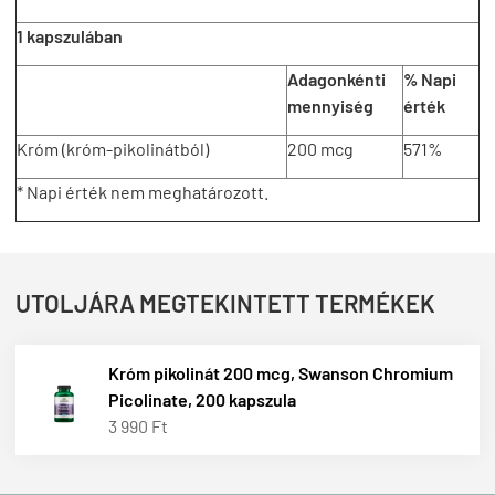
1 kapszulában
Adagonkénti
% Napi
mennyiség
érték
Króm (króm-pikolinátból)
200 mcg
571%
* Napi érték nem meghatározott.
UTOLJÁRA MEGTEKINTETT TERMÉKEK
Króm pikolinát 200 mcg, Swanson Chromium
Picolinate, 200 kapszula
3 990 Ft