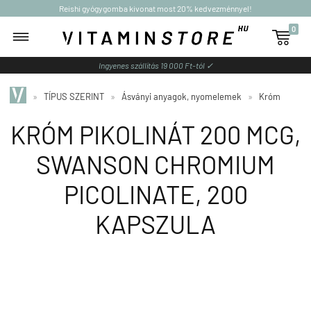
Reishi gyógygomba kivonat most 20% kedvezménnyel!
0

Ingyenes szállítás 19 000 Ft-tól ✓
»
TÍPUS SZERINT
»
Ásványi anyagok, nyomelemek
»
Króm
KRÓM PIKOLINÁT 200 MCG,
SWANSON CHROMIUM
PICOLINATE, 200
KAPSZULA