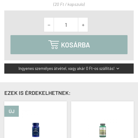
(20 Ft / kapszula)



KOSÁRBA
Ingyenes személyes átvétel, vagy akár 0 Ft-os szállítás!

EZEK IS ÉRDEKELHETNEK:
ÚJ