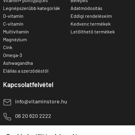
Vitamin+ pontgyűjtés
Belépés
Legnépszerűbb kategóriák
Adatmódosítás
D-vitamin
Eddigi rendeléseim
C-vitamin
Kedvenc termékek
Multivitamin
Letölthető termékek
Magnézium
Cink
Omega-3
Ashwagandha
Elállás a szerződéstől
Kapcsolatfelvétel
E
info@vitaminstore.hu
M
06 20 620 2222
1141 Budapest,
T
Szugló u. 83-85.