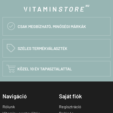

CSAK MEGBÍZHATÓ, MINŐSÉGI MÁRKÁK
C
SZÉLES TERMÉKVÁLASZTÉK

KÖZEL 10 ÉV TAPASZTALATTAL
Navigáció
Saját fiók
Rólunk
Regisztráció