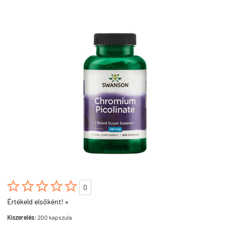





0
Értékeld elsőként! »
Kiszerelés:
200 kapszula