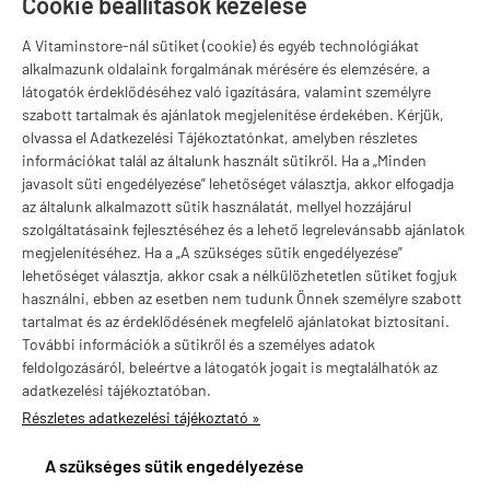
Cookie beállítások kezelése
H-P:
10:00-18:00
A Vitaminstore-nál sütiket (cookie) és egyéb technológiákat
Márkák
alkalmazunk oldalaink forgalmának mérésére és elemzésére, a
látogatók érdeklődéséhez való igazítására, valamint személyre
szabott tartalmak és ajánlatok megjelenítése érdekében. Kérjük,
olvassa el Adatkezelési Tájékoztatónkat, amelyben részletes
információkat talál az általunk használt sütikről. Ha a „Minden
Valuta választás
javasolt süti engedélyezése” lehetőséget választja, akkor elfogadja
az általunk alkalmazott sütik használatát, mellyel hozzájárul
szolgáltatásaink fejlesztéséhez és a lehető legrelevánsabb ajánlatok
megjelenítéséhez. Ha a „A szükséges sütik engedélyezése”
lehetőséget választja, akkor csak a nélkülözhetetlen sütiket fogjuk
használni, ebben az esetben nem tudunk Önnek személyre szabott
tartalmat és az érdeklődésének megfelelő ajánlatokat biztosítani.
További információk a sütikről és a személyes adatok
feldolgozásáról, beleértve a látogatók jogait is megtalálhatók az
adatkezelési tájékoztatóban.
Részletes adatkezelési tájékoztató »
vitaminstore.hu -
Vitaminstore / Gymstore Hungary
-
ÁSZF
-
Adatkezelési
tájékoztató
A szükséges sütik engedélyezése