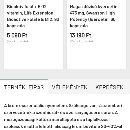
Bioaktív folát + B-12
Magas dózisú kvercetin
vitamin, Life Extension
475 mg, Swanson High
Bioactive Folate & B12, 90
Potency Quercetin, 60
kapszula
kapszula
5 090 Ft
13 190 Ft
(57 / kapszula)
(220 / kapszula)
TERMÉKLEÍRÁS
VÉLEMÉNYEK
KÉRDÉSEK
A króm esszenciális nyomelem. Szüksége van rá az emberi
szervezetnek a szénhidrát- és a zsíranyagcsere során. A
mezőgazdasági kultúra mai állapota és a táplálkozási
szokások miatt a felnőtt lakosság króm bevitele 20-40%-al