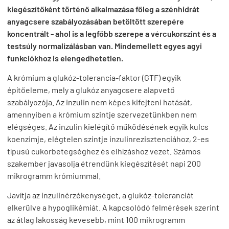
kiegészítőként történő alkalmazása főleg a szénhidrát
anyagcsere szabályozásában betöltött szerepére
koncentrált - ahol is a legfőbb szerepe a vércukorszint és a
testsúly normalizálásban van. Mindemellett egyes agyi
funkciókhoz is elengedhetetlen.
A krómium a glukóz-tolerancia-faktor (GTF) egyik
építőeleme, mely a glukóz anyagcsere alapvető
szabályozója. Az inzulin nem képes kifejteni hatását,
amennyiben a krómium szintje szervezetünkben nem
elégséges. Az inzulin kielégítő működésének egyik kulcs
koenzimje, elégtelen szintje inzulinrezisztenciához, 2-es
típusú cukorbetegséghez és elhízáshoz vezet. Számos
szakember javasolja étrendünk kiegészítését napi 200
mikrogramm krómiummal.
Javítja az inzulinérzékenységet, a glukóz-toleranciát
elkerülve a hypoglikémiát. A kapcsolódó felmérések szerint
az átlag lakosság kevesebb, mint 100 mikrogramm