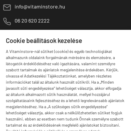
E
info@vitaminstore.hu
M
06 20 620 2222
1141 Budapest,
T
Szugló u. 83-85.
Cookie beállítások kezelése
H-P:
10:00-18:00
A Vitaminstore-nál sütiket (cookie) és egyéb technológiákat
Márkák
alkalmazunk oldalaink forgalmának mérésére és elemzésére, a
látogatók érdeklődéséhez való igazítására, valamint személyre
szabott tartalmak és ajánlatok megjelenítése érdekében. Kérjük,
olvassa el Adatkezelési Tájékoztatónkat, amelyben részletes
információkat talál az általunk használt sütikről. Ha a „Minden
Valuta választás
javasolt süti engedélyezése” lehetőséget választja, akkor elfogadja
az általunk alkalmazott sütik használatát, mellyel hozzájárul
szolgáltatásaink fejlesztéséhez és a lehető legrelevánsabb ajánlatok
megjelenítéséhez. Ha a „A szükséges sütik engedélyezése”
lehetőséget választja, akkor csak a nélkülözhetetlen sütiket fogjuk
használni, ebben az esetben nem tudunk Önnek személyre szabott
tartalmat és az érdeklődésének megfelelő ajánlatokat biztosítani.