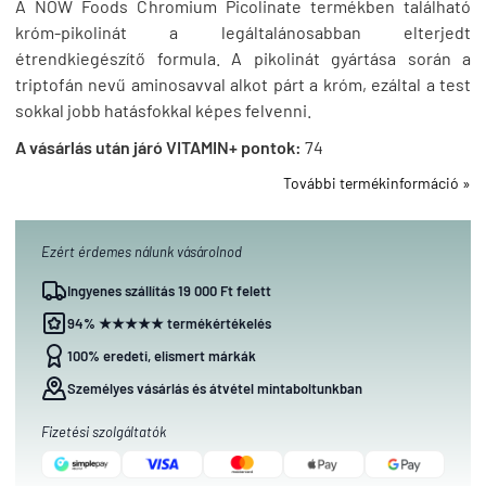
A NOW Foods Chromium Picolinate termékben található
króm-pikolinát a legáltalánosabban elterjedt
étrendkiegészítő formula. A pikolinát gyártása során a
triptofán nevű aminosavval alkot párt a króm, ezáltal a test
sokkal jobb hatásfokkal képes felvenni.
A vásárlás után járó VITAMIN+ pontok:
74
További termékinformáció »
Ezért érdemes nálunk vásárolnod
Ingyenes szállítás 19 000 Ft felett
94% ★★★★★ termékértékelés
100% eredeti, elismert márkák
Személyes vásárlás és átvétel mintaboltunkban
Fizetési szolgáltatók