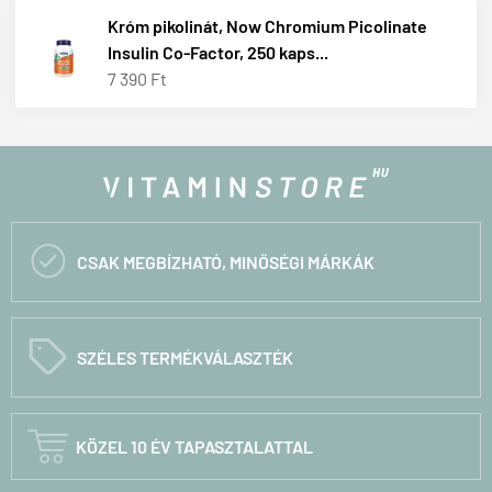
Króm pikolinát, Now Chromium Picolinate
Insulin Co-Factor, 250 kaps...
7 390 Ft

CSAK MEGBÍZHATÓ, MINŐSÉGI MÁRKÁK
C
SZÉLES TERMÉKVÁLASZTÉK

KÖZEL 10 ÉV TAPASZTALATTAL