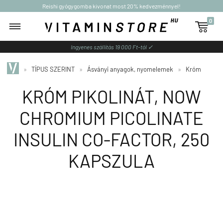
Reishi gyógygomba kivonat most 20% kedvezménnyel!
0

Ingyenes szállítás 19 000 Ft-tól ✓
»
TÍPUS SZERINT
»
Ásványi anyagok, nyomelemek
»
Króm
KRÓM PIKOLINÁT, NOW
CHROMIUM PICOLINATE
INSULIN CO-FACTOR, 250
KAPSZULA