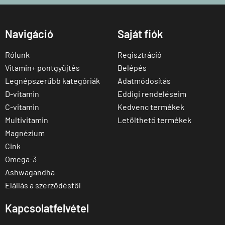
Navigáció
Saját fiók
Rólunk
Regisztráció
Vitamin+ pontgyűjtés
Belépés
Legnépszerűbb kategóriák
Adatmódosítás
D-vitamin
Eddigi rendeléseim
C-vitamin
Kedvenc termékek
Multivitamin
Letölthető termékek
Magnézium
Cink
Omega-3
Ashwagandha
Elállás a szerződéstől
Kapcsolatfelvétel