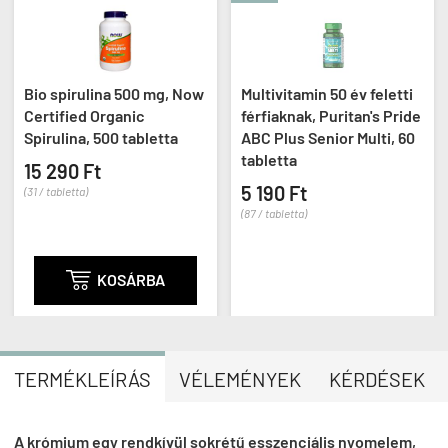
Bio spirulina 500 mg, Now
Multivitamin 50 év feletti
Certified Organic
férfiaknak, Puritan's Pride
Spirulina, 500 tabletta
ABC Plus Senior Multi, 60
tabletta
15 290 Ft
5 190 Ft
(31 / tabletta)
(87 / tabletta)

KOSÁRBA
TERMÉKLEÍRÁS
VÉLEMÉNYEK
KÉRDÉSEK
A krómium egy rendkívül sokrétű esszenciális nyomelem,