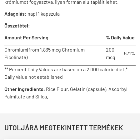
krómiumot fogyasztva, ilyen formán alultáplált lehet.
Adagolás:
napi 1 kapszula
Összetétel:
Amount Per Serving
% Daily Value
Chromium
(from 1,835 mcg Chromium
200
571%
Picolinate)
mcg
** Percent Daily Values are based on a 2,000 calorie diet.*
Daily Value not established
Other Ingredients
: Rice Flour, Gelatin (capsule), Ascorbyl
Palmitate and Silica.
UTOLJÁRA MEGTEKINTETT TERMÉKEK