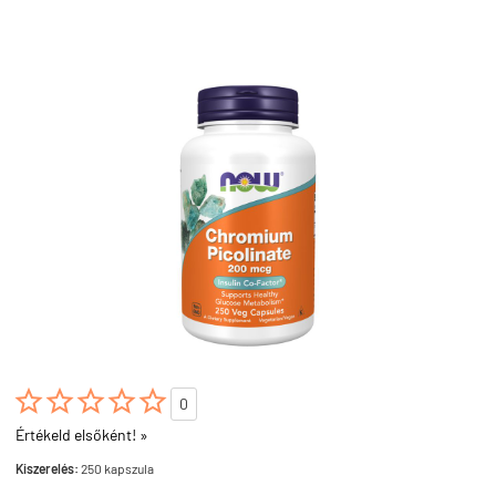





0
Értékeld elsőként! »
Kiszerelés:
250 kapszula