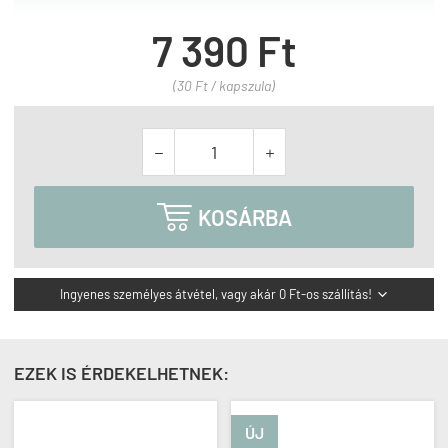
7 390 Ft
(30 Ft / kapszula)



KOSÁRBA
Ingyenes személyes átvétel, vagy akár 0 Ft-os szállítás!

EZEK IS ÉRDEKELHETNEK:
ÚJ